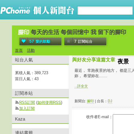
腳印
每天的生活 每個回憶中 我 留下的腳印
57
7
愛的鼓勵
訂閱站台
首頁
活動
站台人氣
與好友分享這篇文章
夜景
最近， 常跑夜景的地方， 都是三人
累積人氣：
389,723
妳， 希望妳在.......
當日人氣：
43
...詳全文
訂閱本站
新聞台:
腳印
| 台長：
DJ
RSS訂閱
(
如何使用RSS
)
加入訂閱
收件者E-mail：
Kaza
連結書籤