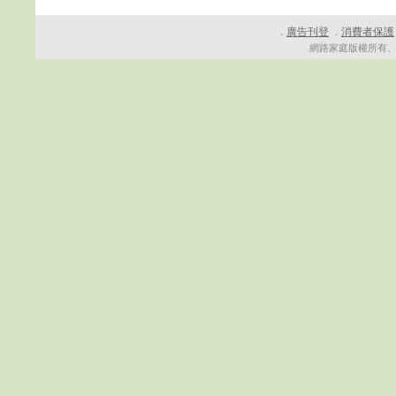
廣告刊登
消費者保護
．
．
網路家庭版權所有、轉載必究