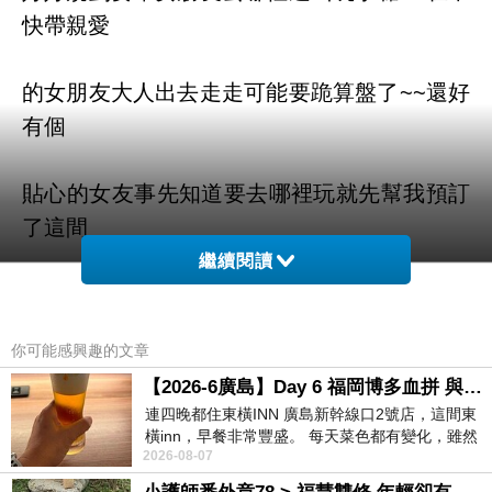
快帶親愛
的女朋友大人出去走走可能要跪算盤了~~還好
有個
貼心的女友事先知道要去哪裡玩就先幫我預訂
了這間
繼續閱讀
諾斯泰爾飯店 (Hotel Northtel)
本來想說住這間
因該要大失血了~~
你可能感興趣的文章
【2026-6廣島】Day 6 福岡博多血拼 與機場接送少年司機深夜對談
原來親愛的女友在訂房網預訂的房間很多都有
連四晚都住東橫INN 廣島新幹線口2號店，這間東
優惠~
橫inn，早餐非常豐盛。 每天菜色都有變化，雖然
2026-08-07
看到工作人員拿出料理包加熱，但