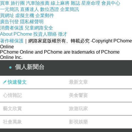
買車
旅行團
汽車險推薦
線上麻將
雜誌
星座命理
會員中心
一元簡訊
直播達人
數位憑證
企業簡訊
↓↓↓限量特優價格按鈕↓↓↓
買網址
虛擬主機
企業郵件
廣告刊登
隱私權聲明
消費者保護
兒童網路安全
好康推薦
About PChome
投資人聯絡
徵才
著作權保護
｜網路家庭版權所有、轉載必究
‧Copyright PChome
Online
PChome Online and PChome are trademarks of PChome
Online Inc.
個人新聞台
快速發文
最新文章
心情雜記
美食饗宴
藝文欣賞
旅遊玩家
社會萬象
影視娛樂