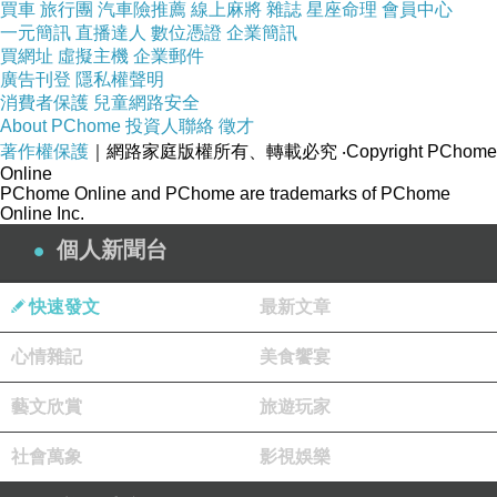
買車
旅行團
汽車險推薦
線上麻將
雜誌
星座命理
會員中心
一元簡訊
直播達人
數位憑證
企業簡訊
買網址
虛擬主機
企業郵件
廣告刊登
隱私權聲明
消費者保護
兒童網路安全
About PChome
投資人聯絡
徵才
著作權保護
｜網路家庭版權所有、轉載必究
‧Copyright PChome
Online
PChome Online and PChome are trademarks of PChome
Online Inc.
個人新聞台
快速發文
最新文章
心情雜記
美食饗宴
藝文欣賞
旅遊玩家
社會萬象
影視娛樂