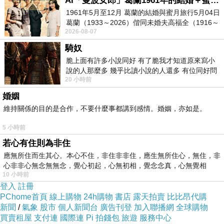
AI「曼波女郎」葛蘭1961年的結婚＋蜜月旅行 #戀上老電影 #葛蘭 #粟子
有彈性
色
1961年5月至12月 葛蘭的結婚與蜜月旅行5月04日
葛蘭（1933～2026）偕同未婚夫高福全（1916～
2026-08-07
2004）乘郵輪赴倫敦6月15日於英國倫敦St.S
騎奴
脆上面有許多小說同好 有了脆我才知道原來寫小
說的人那麼多 幾乎比讀小說的人還多 有位同好問
20 小時前
了一個問題 她說為什麼高中文學獎的
婚姻
維持關係的目的是合作，不要什麼事都講到感情。婚姻，亦如是。
5 小時前
若心有住則為非住
應無所住而生其心。本心不住，非住非非住，應生無所住心，無住，非
心非非心無念無無念，覺心初起，心無初相，覺念念真，心無覺相
10 小時前
登入
註冊
PChome首頁
線上購物
24h購物
書店
露天拍賣
比比昂代購
新聞
/
氣象
股市
個人新聞台
廣告刊登
加入聯播網
全球購物
買賣租屋
支付連
國際連
Pi 拍錢包
旅遊
服務中心