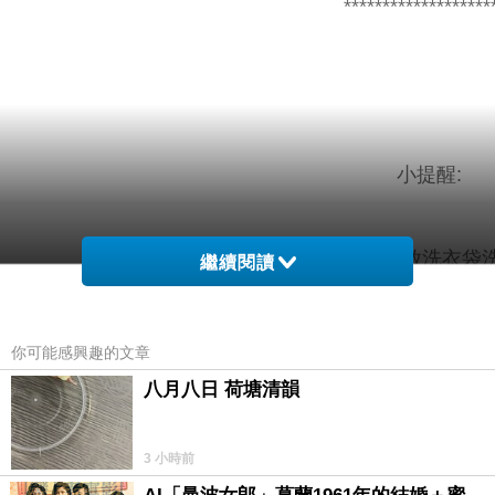
*******************
小提醒:
建議單獨洗滌，手洗或放洗衣袋洗
繼續閱讀
你可能感興趣的文章
材質彈
色
配
八月八日 荷塘清韻
性
系
件
3 小時前
100?，
3
無