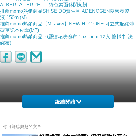
ALBERTA FERRETTI 綠色素面休閒短褲
推薦momo熱銷商品SHISEIDO資生堂 ADENOGEN髮密養髮
液-150ml(M)
推薦momo熱銷商品【Miravivi】NEW HTC ONE 可立式貂紋薄
型筆記本皮套(M7)
推薦momo熱銷商品16層繡花洗碗布-15x15cm-12入(擦拭巾-洗
碗布)
繼續閱讀
你可能感興趣的文章