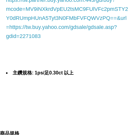
https://tw.partner.buy.yahoo.com:443/gd/buy?
mcode=MV9iNXkrdVpEU2tsMC9FUlVFc2pmSTY2
Y0dRUmpHUnA5Tyt3N0FMbFVFQWVzPQ==&url
=
https://tw.buy.yahoo.com/gdsale/gdsale.asp?
gdid=2271083
主鑽規格: 1ps/足0.30ct 以上
配鑽克拉: 28ps/0.15ct
戒指座台: 14k白金台
商品規格