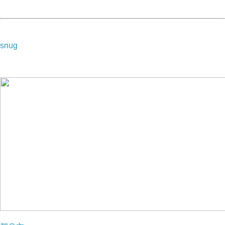
▲ 收起內容
▼ 展開特別推薦
snug