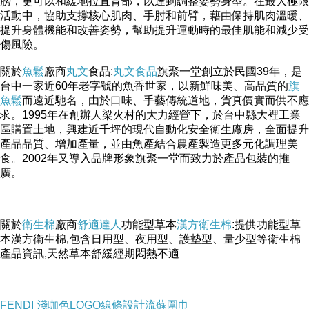
膀，更可以和緩地拉直背部，以達到調整姿勢身型。在最大極限
活動中，協助支撐核心肌肉、手肘和前臂，藉由保持肌肉溫暖、
提升身體機能和改善姿勢，幫助提升運動時的最佳肌能和減少受
傷風險。
關於
魚鬆
廠商
丸文
食品:
丸文食品
旗聚一堂創立於民國39年，是
台中一家近60年老字號的魚香世家，以新鮮味美、高品質的
旗
魚鬆
而遠近馳名，由於口味、手藝傳統道地，貨真價實而供不應
求。1995年在創辦人梁火村的大力經營下，於台中縣大裡工業
區購置土地，興建近千坪的現代自動化安全衛生廠房，全面提升
產品品質、增加產量，並由魚產結合農產製造更多元化調理美
食。2002年又導入品牌形象旗聚一堂而致力於產品包裝的推
廣。
關於
衛生棉
廠商
舒適達人
功能型草本
漢方衛生棉
:提供功能型草
本漢方衛生棉,包含日用型、夜用型、護墊型、量少型等衛生棉
產品資訊,天然草本舒緩經期悶熱不適
FENDI 淺咖色LOGO線條設計流蘇圍巾