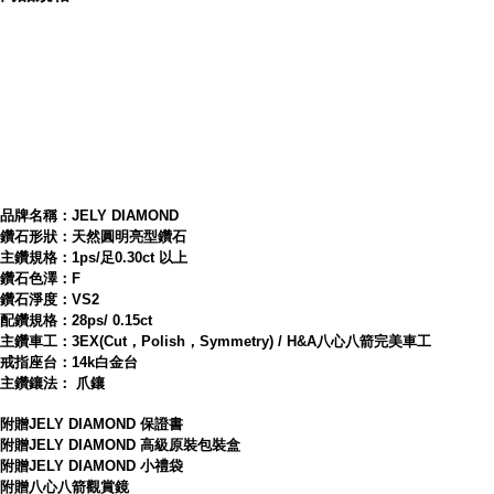
內容簡介
JELY 蜜糖0.30克拉H&A八心八箭完美車工鑽戒
品牌名稱：JELY DIAMOND
鑽石形狀：天然圓明亮型鑽石
主鑽規格：1ps/足0.30ct 以上
鑽石色澤：F
鑽石淨度：VS2
配鑽規格：28ps/ 0.15ct
主鑽車工：3EX(Cut，Polish，Symmetry) / H&A八心八箭完美車工
戒指座台：14k白金台
主鑽鑲法： 爪鑲
附贈JELY DIAMOND 保證書
附贈JELY DIAMOND 高級原裝包裝盒
附贈JELY DIAMOND 小禮袋
附贈八心八箭觀賞鏡