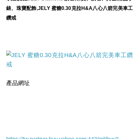
錶、珠寶配飾,JELY 蜜糖0.30克拉H&A八心八箭完美車工
鑽戒
產品網址