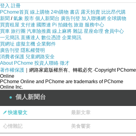
登入
註冊
PChome首頁
線上購物
24h購物
書店
露天拍賣
比比昂代購
新聞
/
氣象
股市
個人新聞台
廣告刊登
加入聯播網
全球購物
買賣租屋
支付連
國際連
Pi 拍錢包
旅遊
服務中心
買車
旅行團
汽車險推薦
線上麻將
雜誌
星座命理
會員中心
一元簡訊
直播達人
數位憑證
企業簡訊
買網址
虛擬主機
企業郵件
廣告刊登
隱私權聲明
消費者保護
兒童網路安全
About PChome
投資人聯絡
徵才
著作權保護
｜網路家庭版權所有、轉載必究
‧Copyright PChome
Online
PChome Online and PChome are trademarks of PChome
Online Inc.
個人新聞台
快速發文
最新文章
心情雜記
美食饗宴