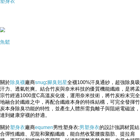
塑身衣
魚鬆
關於
除臭襪
廠商
snug
:
腳臭剋星
全襪100%汗臭通紗，超強除臭吸
汗力、透氣乾爽。結合竹炭與奈米科技的優質機能纖維，是將孟
宗竹經過1000度C高溫炭化後，運用奈米技術，將竹炭粉末完全
地融合於纖維之中，再配合纖維本身的特殊結構，可完全發揮竹
炭本身除臭功能的特性，並產生人體所需負離子與阻絕電磁波，
達到健康穿襪的舒適。
關於
塑身衣
廠商
equmen
男性塑身衣:
男塑身衣
的設計強調材質結
合彈性纖維、尼龍和聚酯纖維，能自然收緊腰腹脂肪、提拉肩