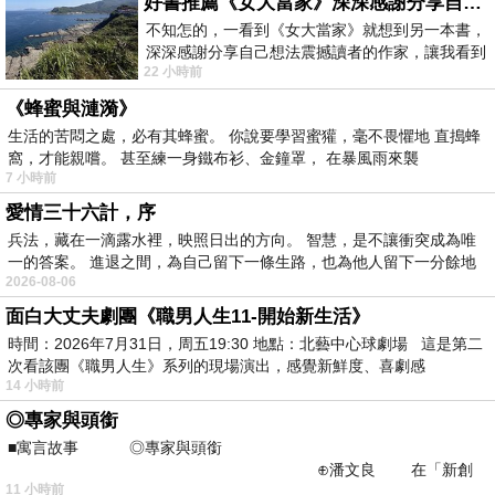
好書推薦《女大當家》深深感謝分享自己想法震撼讀者的作家，讓我看到不同樣貌的家庭！
不知怎的，一看到《女大當家》就想到另一本書，
深深感謝分享自己想法震撼讀者的作家，讓我看到
22 小時前
不同樣貌的家庭！ 《女大
《蜂蜜與漣漪》
生活的苦悶之處，必有其蜂蜜。 你說要學習蜜獾，毫不畏懼地 直搗蜂
窩，才能親嚐。 甚至練一身鐵布衫、金鐘罩， 在暴風雨來襲
7 小時前
愛情三十六計，序
兵法，藏在一滴露水裡，映照日出的方向。 智慧，是不讓衝突成為唯
一的答案。 進退之間，為自己留下一條生路，也為他人留下一分餘地
2026-08-06
面白大丈夫劇團《職男人生11-開始新生活》
時間：2026年7月31日，周五19:30 地點：北藝中心球劇場 這是第二
次看該團《職男人生》系列的現場演出，感覺新鮮度、喜劇感
14 小時前
◎專家與頭銜
■寓言故事 ◎專家與頭銜
⊕潘文良 在「新創
11 小時前
之谷」裡——