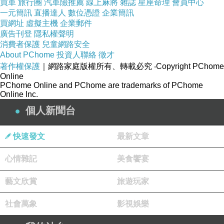
買車
旅行團
汽車險推薦
線上麻將
雜誌
星座命理
會員中心
文，對！一方是拾起就滿腦沖血的熱情，一方是畢業飛翔的敲
一元簡訊
直播達人
數位憑證
企業簡訊
磚，那次
，
我選了磚，卻又坐車衝去杉林溪，想接他們出來，
買網址
虛擬主機
企業郵件
但找錯了登山口，又失落地返回城市。
廣告刊登
隱私權聲明
本月，是困獸出閘的野放，即使開隊人換了河童，也可接
消費者保護
兒童網路安全
受。這次水太多了，從天上漾出了一泓清澈，嘩啦啦地傾瀉而
About PChome
投資人聯絡
徵才
下，一股腦兒往衣衫背包裡灌，濕得淋漓盡致。清華園裡的學
著作權保護
｜網路家庭版權所有、轉載必究
‧Copyright PChome
子敦厚寬和，不堅持己見，結果僅要否搭帳遮雨一事，猶豫了
Online
半小時，直到身子盡濕，雷聲大作，方才手忙腳亂蓋工寮，七
PChome Online and PChome are trademarks of PChome
葷八素掏鋼杯燒紅糖水，河童還有時間裝靦腆-----好像是阿楷
Online Inc.
說了什麼吧?
個人新聞台
不少大學生會花較多時間害羞、靦腆、猶豫、懊悔、小心
結，更甚於實作，但這就是專屬於他們的小純真，很笨也很可
愛，已經看過很多實例了，還是很喜歡，清大的特別有趣，百
快速發文
最新文章
看不厭。
上面是第一水炸彈，次日傍晚是第二水炸彈。阿楷喃喃自語
心情雜記
美食饗宴
抱怨了緩慢亂繞
的員林客運後，睡覺了，又醒來時，台中市區
竟然下雨了! 越下越大，有雷聲喔! 水漾森林不如意，坐車來回
藝文欣賞
旅遊玩家
各半天，實際看枯木之美總共不到三小時，上山、回家的路
上，都披水帶寒，難怪大家返家後都疲憊之極。
社會萬象
影視娛樂
沒有屋頂遮蔽的台中干城客運終站，雨最大時，正是我們被
後車逼著必須立刻下車、運背包之際。干城的雙十路口，正好