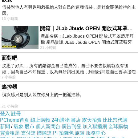
潘大立
我回程一路在想
︰
教育之於他，有什麼幫助
？
他做
假裝對他人有興趣和忽視他人對自己的這種假裝，是社會關係維持的主
這行到第九年了，應該想有點變化，我感覺他很想跟同齡
因。
的接觸、多知道些
什麼。
13 小時前
高爺
不同年齡看事情的角度常常不同，想法就不同了。
回想我在校時，同學們爬高山都是自行負擔一切裝備重
開箱｜JLab Jbuds OPEN 開放式耳罩藍牙耳機 - 設計美學，輕巧、透氣、環境音全物理達成！
量，那時看社會登山隊伍大多雇請山胞（當時稱呼），總
產品名稱：JLab Jbuds OPEN 開放式耳罩藍牙耳
覺得他們很遜。
曾幾何時，我已老邁，沒有協作的高山隊伍幾乎都走不了
機 產品資訊 JLab Jbuds OPEN 開放式耳罩藍牙
扛不動。
21 小時前
耳機評語：非常有特色，值得喜愛美型工
而血氣方剛的年輕人，想必也是和從前的我們一樣，覺得
面對吧
現在的我們很遜吧！
青山依舊在，幾度夕陽紅。
沈思了好久 ，所有的錯都是自己造成的，自己不要去接觸就沒有後
高爺
每個人都需要肯定
，
肯定他的努力與價值
。適當時
續，因為自己不知輕重，以為無所謂出風頭，到頭出問題自己要承擔怨
候，也別忘了給別人肯定。
7 小時前
不
高爺
社會上總是有各行各業
，分工細微，滿足各種需求。
我們都在同一個經濟體系裏，有時扮演生產者，有時扮演
遙控器
消費者，理當互相尊重。
愧疚感只是别人装在你身上的一把遥控器。
~~~~~~~~~~~~~~~~~~~~~~~~~~~~~~~~~~~~~~~~~~~~~
~
21 小時前
登入
註冊
被
水打的水漾森林 2016.7.7 20:25
PChome首頁
線上購物
24h購物
書店
露天拍賣
比比昂代購
好幾年前了，報名楷倫的水漾森林，又臨時鳥隊，那陣子以
新聞
/
氣象
股市
個人新聞台
廣告刊登
加入聯播網
全球購物
鳥隊聞名，原因也只有一個：論文，社會與學校之間，僅存了
買賣租屋
支付連
國際連
Pi 拍錢包
旅遊
服務中心
這一線，作為一名老學生，同時捨不得的，是青春的暢快與論