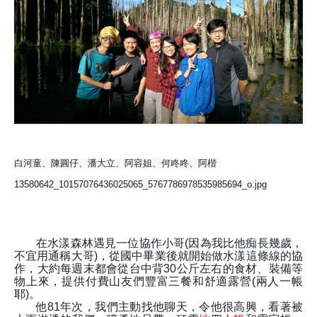
白河童、陳圓仔、潘大立、阿容姐、何咚咚、阿楷
13580642_10157076436025065_5767786978535985694_o.jpg
在水漾森林遇見一位協作小哥
(
因為我比他痴長幾歲，
不宜用通稱大哥
)
，從國中畢業後就開始做水漾這條線的協
作，大約每週末都會從台中背
30
公斤左右的食材、裝備等
物上來，提供付費山友們豐富三餐和舒適露營
(
兩人一帳
耶
)
。
他
81
年次，我們主動找他聊天，令他很高興，看著被