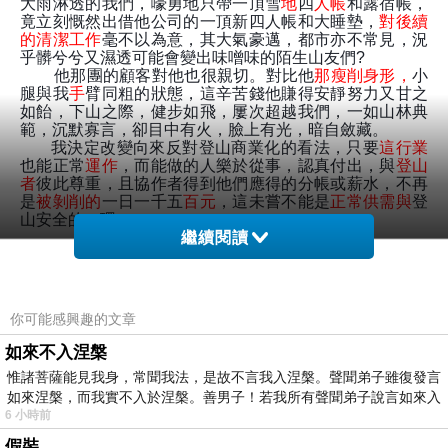
大雨淋透的我們，嚎勇地只帶一頂雪
地
四
人帳
和露宿帳，
竟立刻慨然出借他公司的一頂新四人帳和大睡墊，
對後續
的清潔工作
毫不以為意，其大氣豪邁，都市亦不常見，況
乎髒兮兮又濕透可能會變出味噌味的陌生山友們
?
他那團的顧客對他也很親切。對比他
那瘦削身形，
小
腿與我
手
臂同粗的狀態，這辛苦錢他賺得安靜努力又甘之
如飴，下山之際，健步如飛，屢次超越我們，一如山林典
範，沉默寡言，卻目中有火，臉上有光，暗自斂藏。
我決定改變向來反對登山商業化的看法，只要
這行業
也能正常
運作
，而能做的人樂於從事，認真付出，與
登山
者
彼此尊重，且協作者得到他們應得的分帳或薪水，不再
是
被剝削的
一日一千五
百元
，這未嘗不能是
正常供需與
登
山安全的一環。
繼續閱讀
劉彥辰
81
年次超級年輕的欸
……
潘大立
是啊
！
他的
話
讓我聽得一震，他講話時卻極其平
你可能感興趣的文章
靜：
「
我是協作，就是背工、挑夫啦！我國中畢業就來做
這個了，每週幾乎都上來一趟。
……
」
他講背工和挑夫兩
如來不入涅槃
詞時，還特別看我們，似乎在看看我們臉上有沒有輕視的
惟諸菩薩能見我身，常聞我法，是故不言我入涅槃。聲聞弟子雖復發言
神色，看我們都很自然，才繼續講，而且變得比較開心，
如來涅槃，而我實不入於涅槃。善男子！若我所有聲聞弟子說言如來入
他也是想找同年齡的交朋友吧
？
他那團年紀比較大
。
6 小時前
劉彥辰
國中
畢業
就做這行也滿奇人的
，
能夠耐得住這樣的
生活
，
挺厲害
！
假裝