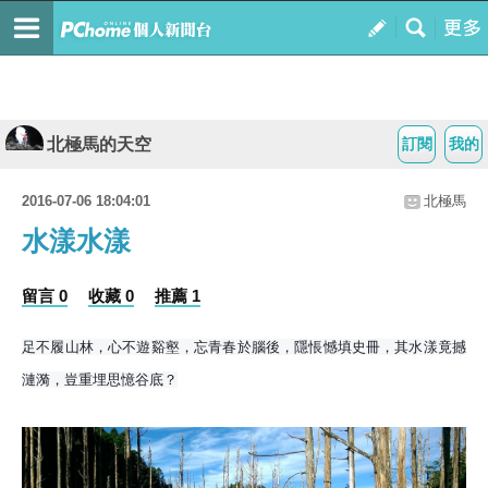
北極馬的天空
訂閱
我的
2016-07-06 18:04:01
北極馬
水漾水漾
留言 0
收藏 0
推薦 1
足不履山林，心不遊谿壑，忘青春於腦後，隱悵憾填史冊，其水漾竟撼
漣漪，豈重埋思憶谷底？