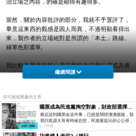
治立場之內容，的確是顯得有趣得多。
當然，關於內容批評的部分，我就不予置評了，
畢竟這東西的觀感是因人而異，不過明顯看得出
來，製作者的立場絕對是所謂的「本土」路線、
綠軍色彩濃厚。
我比較有興趣的部分是這部鉅作的發行模式及後
繼續閱讀
續發展，先來談談它的出名歷程，原本是透過小
眾傳播，在綠營的造勢場合販賣或透過後援會發
售，後來引起各大媒體關切後，反而在各大媒體
你可能感興趣的文章
狂曝光，賺到相當多的免費廣告，導致現在洛陽
國票成為民進黨掏空對象，財政部選擇性失憶
紙貴，人人爭睹這部歷史大作，更引起台北市政
最近談到國票金這件事，已經是鬧得沸沸揚揚，我
府的查扣風波，不過越查越好賣，現在這玩意兒
替許崑源大哥有時候在想，民進黨提出的公公併，
2 小時前
其實就是想要國庫通黨庫，鬧出最大的醜
可是熱得發燙的搶手貨，我想這可能是這些媒體