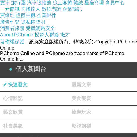
去注意一下，不過花150買一片太浪費了，想辦
買車
旅行團
汽車險推薦
線上麻將
雜誌
星座命理
會員中心
一元簡訊
直播達人
數位憑證
企業簡訊
法拿二手(應該知道這是什麼意思吧)的就好了~~~
買網址
虛擬主機
企業郵件
當然，如果你想資助這台灣媒體革命工作室，當
廣告刊登
隱私權聲明
消費者保護
兒童網路安全
然多買多好囉~~~
About PChome
投資人聯絡
徵才
著作權保護
｜網路家庭版權所有、轉載必究
‧Copyright PChome
Online
PChome Online and PChome are trademarks of PChome
Online Inc.
個人新聞台
快速發文
最新文章
心情雜記
美食饗宴
藝文欣賞
旅遊玩家
社會萬象
影視娛樂