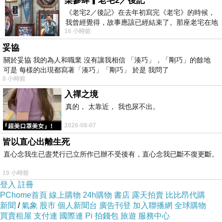
柒參肆▎老宅2／後記
始料未及的吧！(也有一說，這就是媒體預防注射
《老宅2／後記》在去年初寫完《老宅》的時候，
的功能，媒體把這玩意兒打到泛綠那邊，對於中
我曾經覺得，故事應該已經結束了。那座老宅在地
16 小時前
間選民的影響自然就會有限)
震中倒塌，七個人終於離開那片黑暗，
妥協
關於妥協 我的為人和職業 沒有讓我相信 「湊巧」，「剛巧」的餘地
不過熱歸熱，它的影響力到底有多少，恐怕還有
可是 每樣的出現都寫著「湊巧」「剛巧」 於是 我問了
待觀察，尤其它的立場太過偏頗，又拿許多政治
8 小時前
人物避之唯恐不及的媒體人(包括記者、主持人
入禪之境
等)當靶子，不過，由於這樣的關係，我還真想看
真的， 太靠近， 我也尿不出。
看它還會批評哪些媒體人。
2026-08-07
皆以直心出離生死
以它內容的政治五燈獎中固定每集評鑑三位立委
直心念我生已盡梵行已立所作已辦不受後有，直心念我已斷不復更斷。
的進度來說，這非常報導至少要出70多集才評得
19 小時前
完，所以我們還有得看。
登入
註冊
PChome首頁
線上購物
24h購物
書店
露天拍賣
比比昂代購
新聞
/
氣象
股市
個人新聞台
廣告刊登
加入聯播網
全球購物
今天新聞報導說第三、四集要出版了，大家可以
買賣租屋
支付連
國際連
Pi 拍錢包
旅遊
服務中心