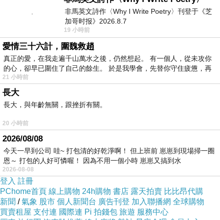
非馬英文詩作〈Why I Write Poetry〉刊登于《芝
加哥时报》2026.8.7
19 小時前
愛情三十六計，圍魏救趙
真正的愛，在我走遍千山萬水之後，仍然想起。 有一個人，從未攻你
的心，卻早已圍住了自己的餘生。 於是我學會，先替你守住疲憊，再
21 小時前
長大
長大，與年齡無關，跟挫折有關。
20 小時前
2026/08/08
今天一早到公司 哇~ 打包清的好乾淨啊！ 但上班前 崽崽到現場掃一圈
恩～ 打包的人好可憐喔！ 因為不用一個小時 崽崽又搞到水
2026-08-08
登入
註冊
PChome首頁
線上購物
24h購物
書店
露天拍賣
比比昂代購
新聞
/
氣象
股市
個人新聞台
廣告刊登
加入聯播網
全球購物
買賣租屋
支付連
國際連
Pi 拍錢包
旅遊
服務中心