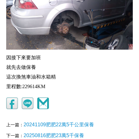
因接下來要加班
就先去做保養
這次換煞車油和水箱精
里程數:229614KM
20241109肥肥22萬5千公里保養
上一篇：
20250816肥肥23萬5千保養
下一篇：