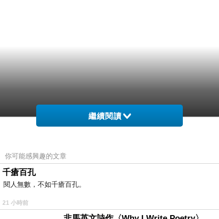
繼續閱讀
你可能感興趣的文章
千瘡百孔
閱人無數，不如千瘡百孔。
21 小時前
非馬英文詩作〈Why I Write Poetry〉