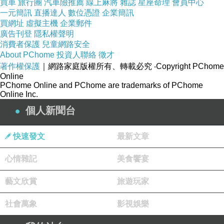
買車
旅行團
汽車險推薦
線上麻將
雜誌
星座命理
會員中心
一元簡訊
直播達人
數位憑證
企業簡訊
買網址
虛擬主機
企業郵件
廣告刊登
隱私權聲明
消費者保護
兒童網路安全
About PChome
投資人聯絡
徵才
著作權保護
｜網路家庭版權所有、轉載必究
‧Copyright PChome
Online
PChome Online and PChome are trademarks of PChome
Online Inc.
個人新聞台
快速發文
最新文章
心情雜記
美食饗宴
藝文欣賞
旅遊玩家
社會萬象
影視娛樂