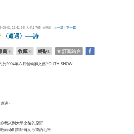
5-09-01 22:41:38| 人氣1,765| 回應0 |
上一篇
|
下一篇
〈遭遇〉──詩
推薦
收藏
轉貼
訂閱站台
0
0
0
刊於2004年六月號幼獅文藝YOUTH SHOW
〈遭遇〉
當妳我來到大旱之後的原野
輕輕雨絲剛開始縫紉欲望的毛邊