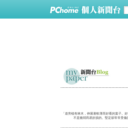
「道旁植有林木，伸展著軟薄而好看的葉子。好
不是脆弱而易折損的。堅定卻常常受傷