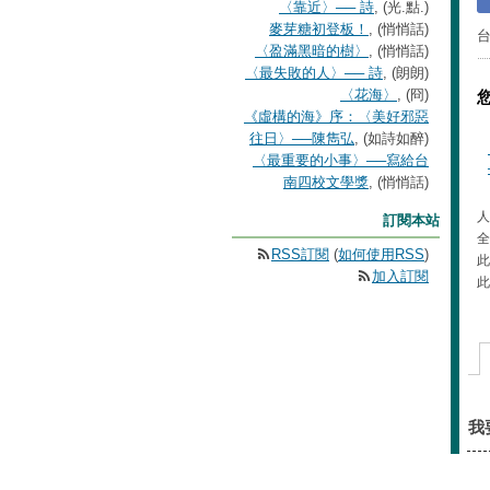
〈靠近〉── 詩
, (光.點.)
麥芽糖初登板！
, (悄悄話)
〈盈滿黑暗的樹〉
, (悄悄話)
〈最失敗的人〉── 詩
, (朗朗)
〈花海〉
, (冏)
《虛構的海》序：〈美好邪惡
往日〉──陳雋弘
, (如詩如醉)
〈最重要的小事〉──寫給台
南四校文學獎
, (悄悄話)
人
訂閱本站
全
RSS訂閱
(
如何使用RSS
)
此
加入訂閱
此
我