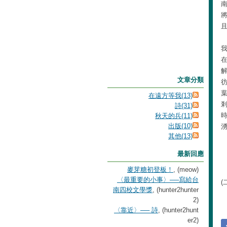
文章分類
在遠方等我(13)
詩(31)
秋天的兵(11)
出版(10)
其他(13)
最新回應
麥芽糖初登板！
, (meow)
〈最重要的小事〉──寫給台
(
南四校文學獎
, (hunter2hunter
2)
〈靠近〉── 詩
, (hunter2hunt
er2)