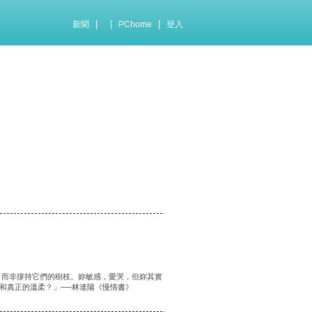
|
|
|
新聞
PChome
登入
，而非撐持它們的樹枝。妳敏感，愛哭，但妳其實
和真正的溫柔？」──林達陽《慢情書》