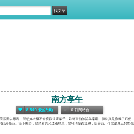
南方亭午
8,540
6
愛的鼓勵
訂閱站台
看卻難以形容。我想妳大概不會喜歡這些葉子，妳總害怕被認為柔弱。但妳真是像極了它們
的始終是我。慢下腳步，抬頭看見光透過綠葉，變得清楚而溫和，照著我。什麼是真正的堅強