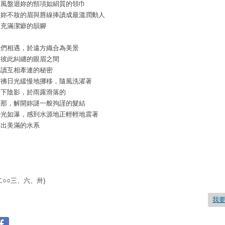
南風盤迴妳的頸項如絹質的領巾
將妳不妝的眉與唇線捧讀成最溫潤動人
且充滿潔癖的韻腳
我們相遇，於遠方織合為美景
在彼此糾纏的眼眉之間
解讀互相牽連的秘密
彷彿日光緩慢地挪移，隨風洗濯著
葉下陰影，於雨露滑落的
剎那，解開妳謎一般拘謹的髮結
時光如瀑，感到水源地正輕輕地震著
湧出美滿的水系
二○○三、六、卅)
我