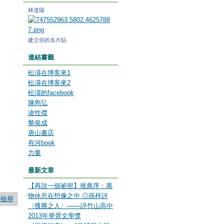
林達陽
建立你的名片貼
連結書籤
松濤在博客來1
松濤在博客來2
松濤的facebook
陳雋弘
凌性傑
黎俊成
唐山書店
有河book
力量
最新文章
【再說一個祕密】推薦序：萬
物休息在想像之中 ◎孫梓評
要檢舉
〈獲勝之人〉───評竹山高中
2013年華胥文學獎