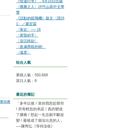
《恆溫行李》，4月15日出版
〈獲勝之人〉評竹山高中文學
獎
《誤點的紙飛機》跋文〈證詞
1〉／廖宏霖
〈靠近〉── 詩
〈黃昏的手〉
〈深沉時刻〉
〈盈滿黑暗的樹〉
〈溫度〉
站台人氣
累積人氣：
550,669
當日人氣：
8
最近的筆記
要回應
「多年以後 / 當你我想起那些
/ 所有輕忽的承諾 / 真的變成
了腫瘤 / 想起一生志願不斷改
變 / 最後成了個沒出息的人」
──陳雋弘《等待沒收》