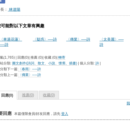
台長：
林達陽
您可能對以下文章有興趣
〈車過花蓮〉
〈疑惑〉──詩
〈傳業〉──詩
〈太美麗〉──
──詩
詩
氣(1,765) | 回應(0)| 推薦 (
0
)| 收藏 (
0
)|
轉寄
站分類:
圖文創作(詩詞、散文、小說、懷舊、插畫)
| 個人分類:
詩
|
分類下一篇:
〈春雨〉──詩
分類上一篇:
〈傳業〉──詩
推薦(
0
)
收藏(
0
)
回應(0)
我
要回應
本篇僅限會員/好友回應，請先
登入