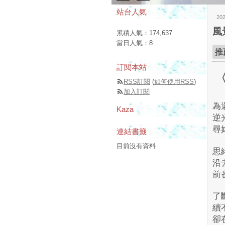
站台人氣
20
風
累積人氣：
174,637
當日人氣：
8
推
訂閱本站
〈
RSS訂閱
(
如何使用RSS
)
加入訂閱
為
Kaza
逆
尋
連結書籤
目前沒有資料
思
沿
前
了
續
卻