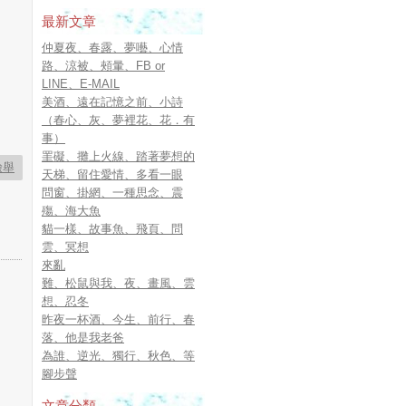
最新文章
仲夏夜、春露、夢囈、心情
路、涼被、頰暈、FB or
LINE、E-MAIL
美酒、遠在記憶之前、小詩
（春心、灰、夢裡花、花．有
事）
罣礙、攤上火線、踏著夢想的
檢舉
天梯、留住愛情、多看一眼
問窗、掛網、一種思念、震
殤、海大魚
貓一樣、故事魚、飛頁、問
雲、冥想
來亂
難、松鼠與我、夜、畫風、雲
想、忍冬
昨夜一杯酒、今生、前行、春
落、他是我老爸
為誰、逆光、獨行、秋色、等
腳步聲
文章分類