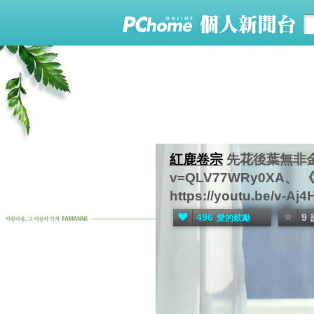
紅鹿卷宗
先花後葉無非金剛 
v=QLV77WRy0XA、 《
https://youtu.be/v-A
496
9
愛的鼓勵