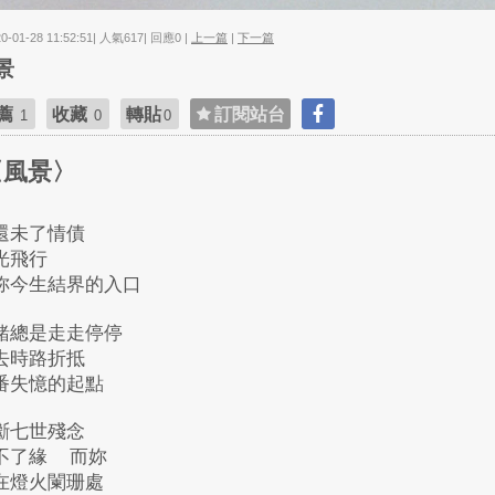
20-01-28 11:52:51| 人氣617| 回應0 |
上一篇
|
下一篇
景
薦
收藏
轉貼
訂閱站台
1
0
0
風景〉
還未了情債
光飛行
妳今生結界的入口
緒總是走走停停
去時路折抵
番失憶的起點
斷七世殘念
不了緣
而妳
在燈火闌珊處