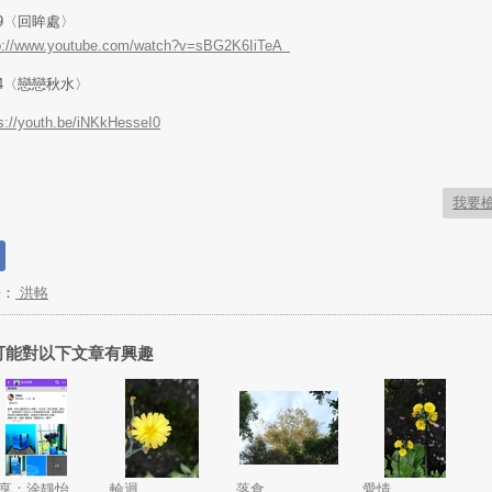
19〈回眸處〉
p://www.youtube.com/watch?v=sBG2K6IiTeA
14〈戀戀秋水〉
s://youth.be/iNKkHesseI0
我要
長：
洪輅
可能對以下文章有興趣
享：涂靜怡
輪迴
落食
愛情