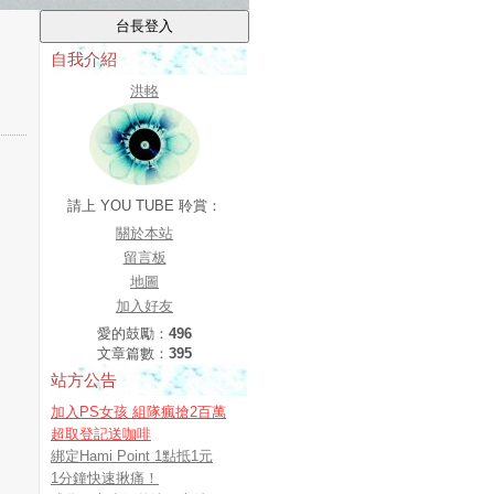
自我介紹
洪輅
請上 YOU TUBE 聆賞：
關於本站
留言板
地圖
加入好友
愛的鼓勵：
496
文章篇數：
395
站方公告
加入PS女孩 組隊瘋搶2百萬
超取登記送咖啡
綁定Hami Point 1點抵1元
1分鐘快速揪痛！