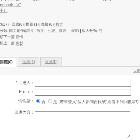
acebook（好
子）
617) | 回應(0)| 推薦 (
1
)| 收藏 (
0
)|
轉寄
分類:
圖文創作(詩詞、散文、小說、懷舊、插畫)
| 個人分類:
詩
|
類下一篇:
愛情
類上一篇:
倒影
推薦(
1
)
收藏(
0
)
回應(0)
我
* 回應人：
E-mail：
悄悄話：
否
是 (若未登入"個人新聞台帳號"則看不到回覆唷!)
回應內容：