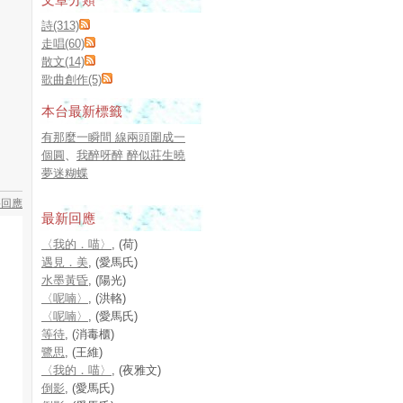
詩(313)
走唱(60)
散文(14)
歌曲創作(5)
本台最新標籤
有那麼一瞬間 線兩頭圍成一
個圓
、
我醉呀醉 醉似莊生曉
夢迷糊蝶
要回應
最新回應
〈我的．喵〉
, (荷)
遇見．美
, (愛馬氏)
水墨黃昏
, (陽光)
〈呢喃〉
, (洪輅)
〈呢喃〉
, (愛馬氏)
等待
, (消毒櫃)
鷺思
, (王維)
〈我的．喵〉
, (夜雅文)
倒影
, (愛馬氏)