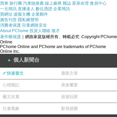
買車
旅行團
汽車險推薦
線上麻將
雜誌
星座命理
會員中心
2008-12-07 19:05:11
一元簡訊
直播達人
數位憑證
企業簡訊
看來這下子飛哥得私下問問飛爸
買網址
虛擬主機
企業郵件
外頭是否還有親生骨肉
廣告刊登
隱私權聲明
尚未認祖歸宗的
消費者保護
兒童網路安全
About PChome
投資人聯絡
徵才
版主回應
你以為我是王永慶的兒子呀？呵呵
著作權保護
｜網路家庭版權所有、轉載必究
‧Copyright PChome
2008-12-08 09:20:33
Online
PChome Online and PChome are trademarks of PChome
Online Inc.
水手
個人新聞台
2008-12-07 18:35:09
飛哥的妹子
快速發文
最新文章
長的很像我們這裡一個
叫做美珠的..
心情雜記
美食饗宴
看照片
至少有八分像喔
藝文欣賞
旅遊玩家
版主回應
真的呀
社會萬象
影視娛樂
大約又是大眾臉吧？