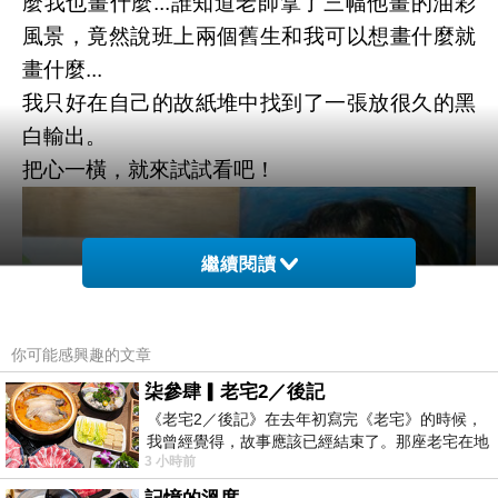
麼我也畫什麼...誰知道老師拿了三幅他畫的油彩
風景，竟然說班上兩個舊生和我可以想畫什麼就
畫什麼...
我只好在自己的故紙堆中找到了一張放很久的黑
白輸出。
把心一橫，就來試試看吧！
繼續閱讀
你可能感興趣的文章
柒參肆▎老宅2／後記
《老宅2／後記》在去年初寫完《老宅》的時候，
我曾經覺得，故事應該已經結束了。那座老宅在地
3 小時前
震中倒塌，七個人終於離開那片黑暗，