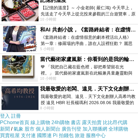
記憶的溫度
【記憶的溫度】～ 小金老師( 嚴仁鴻) 今天早上，
先送走了今天早上從北投來參觀的三台遊覽車，原
這是很原稿比較，這張本來是要畫鉛筆素描的。
10 小時前
以為展場已經差不多要安靜下來，卻發
和AI 共創小說，《套路終結者：在虛情假意的劇本裡活出人格》
《套路終結者：在虛情假意的劇本裡活出人格》
第一章：修羅場的序曲，誰在人設裡狂歡？ 麗思
5 小時前
卡爾頓酒店的總統套房內，燈光昏
當代藝術家盧嵐新：你看到的是我的輪廓，還是你的故事？——藏在藍色裡的希望與光
*粉彩010-仿作小女孩
上一篇：
💙 「我把自己藏在藍色裡，卻把希望留在光
裡。」 當代藝術家盧嵐新在此幅兼具童趣靈動與
*粉彩012作品-童顏
下一篇：
10 小時前
抽象韻味的新作中，用湛藍的羽翼般色塊包覆著
我最敬愛的老闆、遠見．天下文化創辦人高希均教授
我最敬愛的老闆、遠見．天下文化創辦人高希均教
授 遠見 HBR 社長楊瑪利 2026.08.06 我最敬愛的
8 小時前
老闆、遠見．天下文化創辦人高希均教
登入
註冊
PChome首頁
線上購物
24h購物
書店
露天拍賣
比比昂代購
新聞
/
氣象
股市
個人新聞台
廣告刊登
加入聯播網
全球購物
買賣租屋
支付連
國際連
Pi 拍錢包
旅遊
服務中心
李寧兒