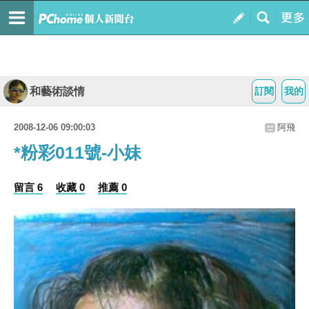
和藝術談情
訂閱
我的
2008-12-06 09:00:03
阿飛
*粉彩011號-小妹
留言 6
收藏 0
推薦 0