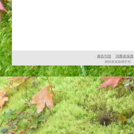
廣告刊登
消費者保護
．
．
網路家庭版權所有、轉載必究