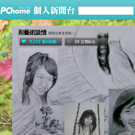
和藝術談情
閒閒沒事塗塗鴉！
9,233
28
愛的鼓勵
訂閱站台