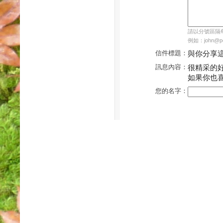
請以分號區隔每個
例如：john@pch
信件標題：
與你分享
訊息內容：
很精采的
如果你也
您的名字：