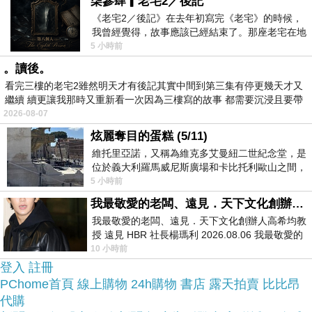
柒參肆▎老宅2／後記
羊毛被4.5X6.5尺熱銷商品100%美國棉表布(百貨專
《老宅2／後記》在去年初寫完《老宅》的時候，
我曾經覺得，故事應該已經結束了。那座老宅在地
櫃精品)在網路上買應該會比較便宜，
震中倒塌，七個人終於離開那片黑暗，
5 小時前
。讀後。
而且24小時都能買，上網慢慢挑選，慢慢比價，不
看完三樓的老宅2雖然明天才有後記其實中間到第三集有停更幾天才又
這麼方便當
用等店家開門也不用看店員臉色，
繼續 續更讓我那時又重新看一次因為三樓寫的故事 都需要沉浸且要帶
有
2026-08-07
然選擇在網路上購買~~
炫麗奪目的蛋糕 (5/11)
維托里亞諾，又稱為維克多艾曼紐二世紀念堂，是
於是我也參考了其他網友【AGAPE】100%英國小
位於義大利羅馬威尼斯廣場和卡比托利歐山之間，
用以紀念統一義大利統一後的的第一位國
5 小時前
羊毛被4.5X6.5尺熱銷商品100%美國棉表布(百貨專
我最敬愛的老闆、遠見．天下文化創辦人高希均教授
櫃精品)的推薦開箱文及心得分享!
我最敬愛的老闆、遠見．天下文化創辦人高希均教
授 遠見 HBR 社長楊瑪利 2026.08.06 我最敬愛的
找了很多【AGAPE】100%英國小羊毛被4.5X6.5尺
老闆、遠見．天下文化創辦人高希均教
10 小時前
登入
熱銷商品100%美國棉表布(百貨專櫃精品)評論跟比
註冊
PChome首頁
線上購物
24h購物
書店
露天拍賣
比比昂
價的結果，還有哪裡買最便宜划算，發現它真的很
代購
不錯!!