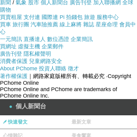
新聞
/
氣象
股市
個人新聞台
廣告刊登
加入聯播網
全球
購物
品質有保障又有七天鑑
買賣租屋
支付連
國際連
Pi 拍錢包
旅遊
服務中心
而且在網路上購買，
買車
旅行團
汽車險推薦
線上麻將
雜誌
星座命理
會員中
賞期，不滿意可以退貨也不用擔心買
心
貴!
一元簡訊
直播達人
數位憑證
企業簡訊
買網址
虛擬主機
企業郵件
廣告刊登
隱私權聲明
服務這麼優，當然在網路購物最好啦~~
一定要來看
消費者保護
兒童網路安全
看【AGAPE】100%英國小羊毛被4.5X6.5尺熱銷商
About PChome
投資人聯絡
徵才
品100%美國棉表布(百貨專櫃精品)~~
著作權保護
｜網路家庭版權所有、轉載必究
‧Copyright
PChome Online
PChome Online and PChome are trademarks of
商品網址:
PChome Online Inc.
個人新聞台
快速發文
最新文章
心情雜記
美食饗宴