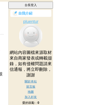
自我介紹
pluentur
P
網站內容圖檔來源取材
來自商家發表或轉載擷
錄，如有侵權問題請來
信通報，將立即刪除，
跟
謝謝
關於本站
留言板
地圖
加入好友
愛的鼓勵：
0