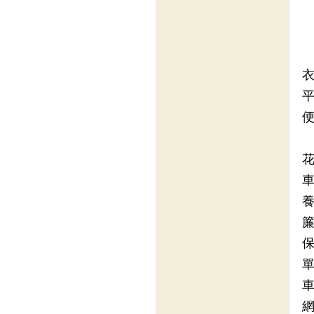
衣
平
便
花
車
養
簾
保
單
車
網