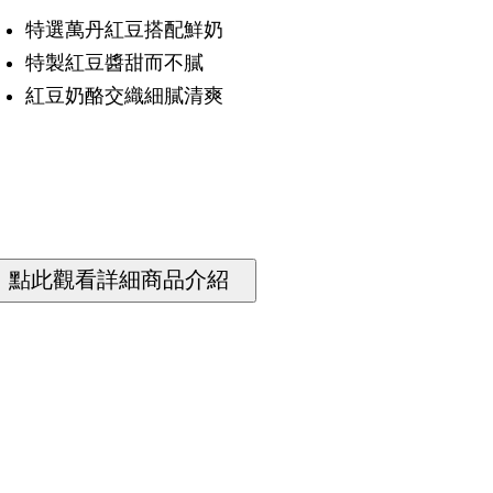
特選萬丹紅豆搭配鮮奶
特製紅豆醬甜而不膩
紅豆奶酪交織細膩清爽