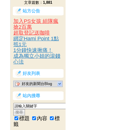
文章篇數：
1,881
站方公告
加入PS女孩 組隊瘋
搶2百萬
超取登記送咖啡
綁定Hami Point 1點
抵1元
1分鐘快速揪痛！
成為獨立小姐的滾錢
心法
好友列表
好友的新聞台Blog
站內搜尋
標題
內容
標
籤