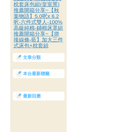
枕套床包組(皇室黑)
推薦開箱分享~【秋
葉物語】5.0呎x 6.2
呎-六件式雙人-100%
高級純棉-鋪棉床罩組
推薦開箱分享~【拼
接線條-藍】加大三件
式床包+枕套組
文章分類
本台最新標籤
最新回應