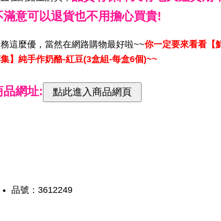
不滿意可以退貨也不用擔心買貴!
服務這麼優，當然在網路購物最好啦~~
你一定要來看看【
集】純手作奶酪-紅豆(3盒組-每盒6個)~~
商品網址:
品號：3612249