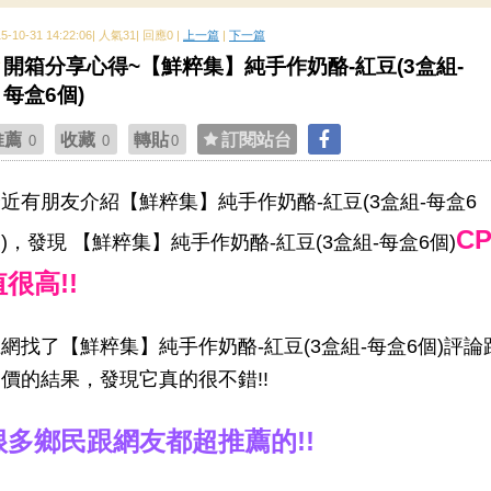
15-10-31 14:22:06| 人氣31| 回應0 |
上一篇
|
下一篇
開箱分享心得~【鮮粹集】純手作奶酪-紅豆(3盒組-
每盒6個)
推薦
收藏
轉貼
訂閱站台
0
0
0
近有朋友介紹【鮮粹集】純手作奶酪-紅豆(3盒組-每盒6
C
)，發現 【鮮粹集】純手作奶酪-紅豆(3盒組-每盒6個)
值很高!!
網找了【鮮粹集】純手作奶酪-紅豆(3盒組-每盒6個)評論
價的結果，發現它真的很不錯!!
很多鄉民跟網友都超推薦的!!