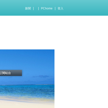
|
|
|
新聞
PChome
登入
訂閱站台