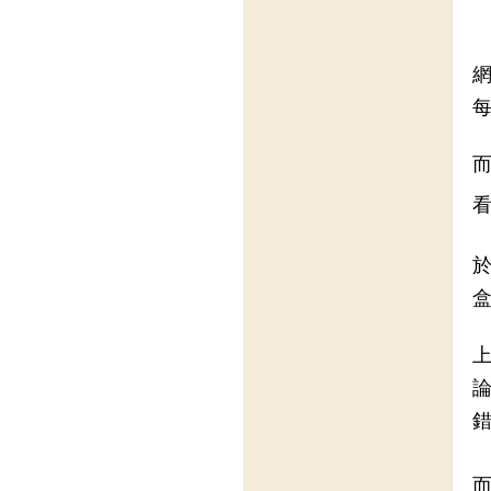
網
每
於
盒
上
錯