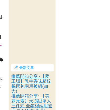
-
用
~
每
最新文章
推薦開箱分享~【夢
評
工場】乳牛香味精梳
棉床包兩用被組(加
不
大)
推薦開箱分享~【美
夢元素】天鵝絨單人
三件式 全鋪棉兩用被
，