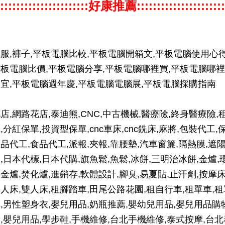
::::::::::::::::::::::好康推薦::::::::::::::::::::::
服,褲子,平板電腦比較,平板電腦開箱文,平板電腦使用心得
板電腦比價,平板電腦分享,平板電腦哪裡買,平板電腦哪裡
宜,平板電腦週年慶,平板電腦電腦展,平板電腦採購指南
店,網路花店,泰迪熊,CNC,中古機械,醫療險,終身醫療險,
,分紅保單,投資型保單,cnc車床,cnc銑床,麻將,包裝代工,
品代工,食品代工,派報,夾報,靠腰墊,汽車窗簾,隔熱膜,遮
,日本代標,日本代購,旗魚鬆,魚鬆,冰餅,三明治冰餅,金爐,
金爐,焚化爐,進銷存,軟體設計,腳臭,易夏貼,止汗劑,按摩床
人床,雙人床,租腳踏車,田尾公路花園,租自行車,租單車,租
,男性塑身衣,嬰兒用品,奶瓶推薦,嬰幼兒用品,嬰兒用品購
,嬰兒用品,學步鞋,手機維修,台北手機維修,泰式按摩,台北