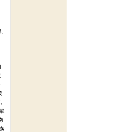
,
租
保
陽
環
,
單
物
泰