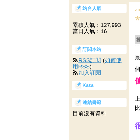
站台人氣
20
累積人氣：
127,993
當日人氣：
16
訂閱本站
最
RSS訂閱
(
如何使
用RSS
)
個
加入訂閱
Kaza
上
連結書籤
比
目前沒有資料