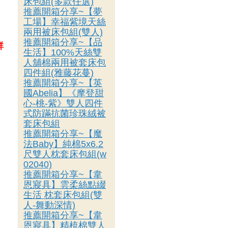
床包組(多款任選)
推薦開箱分享~【夢
工場】幸福紫境天絲
兩用被床包組(雙人)
推薦開箱分享~【品
鮮
生活】100%天絲雙
人舖棉兩用被套床包
四件組(雅藤花蔓)
推薦開箱分享~【英
國Abelia】《摩登甜
心-桃-紫》雙人四件
式防蹣抗菌珍珠絨被
套床包組
推薦開箱分享~【魔
法Baby】純棉5x6.2
尺雙人枕套床包組(w
02040)
推薦開箱分享~【韋
恩寢具】雲柔絲點綴
生活 枕套床包組(雙
人-舞動深情)
推薦開箱分享~【韋
恩寢具】精梳棉雙人