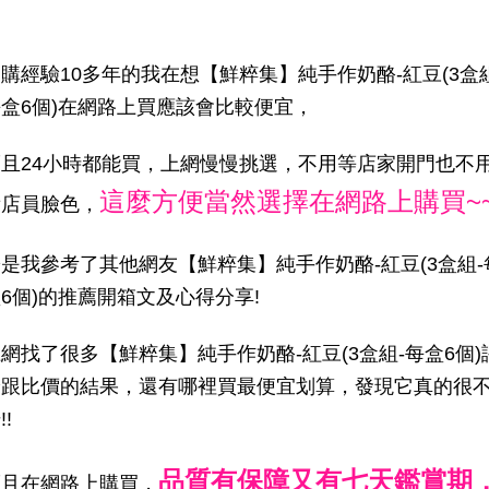
購經驗10多年的我在想【鮮粹集】純手作奶酪-紅豆(3盒組
盒6個)在網路上買應該會比較便宜，
而且24小時都能買，上網慢慢挑選，不用等店家開門也不
這麼方便當然選擇在網路上購買~
看店員臉色，
是我參考了其他網友【鮮粹集】純手作奶酪-紅豆(3盒組-
6個)的推薦開箱文及心得分享!
網找了很多【鮮粹集】純手作奶酪-紅豆(3盒組-每盒6個)
論跟比價的結果，還有哪裡買最便宜划算，發現它真的很
!!
品質有保障又有七天鑑賞期
而且在網路上購買，