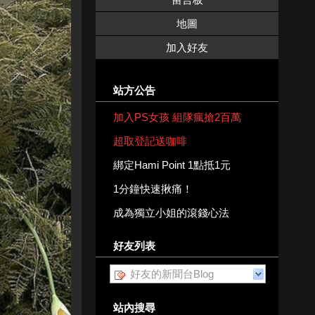
地圖
加入好友
站方公告
加入PS女孩 組隊瘋搶2百萬
超取登記送咖啡
綁定Hami Point 1點抵1元
1分鐘快速揪痛！
成為獨立小姐的滾錢心法
好友列表
好友的新聞台Blog
站內搜尋