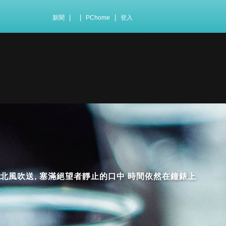
|
|
|
新聞
PChome
登入
由北風吹送, 塞滿絕望者靜止的口中 時間依然在鐘錶上