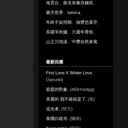
海雲台
、
魯夫坐像存錢筒
、
樂天世界
、
tomica
、
年終不如預期
、
抽獎也落空
、
長疆羊肉爐
、
六週年青焰
、
山之川泡湯
、
中壢自然食寓
最新回應
First Love X Winter Love
,
(Sprunki)
親愛的對象
, (สมัครslotpg)
美麗的 我不碰就是了
, (魚)
追光者
, (何方)
泰國白龍寺
, (陳跡)