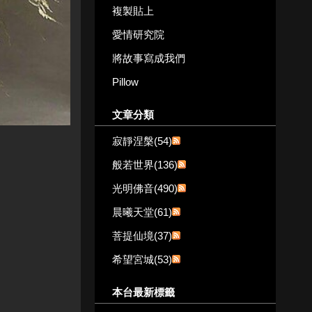
複製貼上
愛情研究院
將故事寫成我們
Pillow
文章分類
寂靜涅槃(54)
般若世界(136)
光明佛音(490)
晨曦天堂(61)
菩提仙境(37)
希望宮城(53)
本台最新標籤