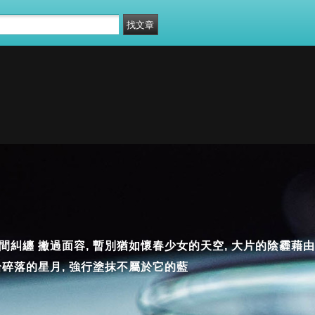
間糾纏 撇過面容, 暫別猶如懷春少女的天空, 大片的陰霾藉
拾碎落的星月, 強行塗抹不屬於它的藍