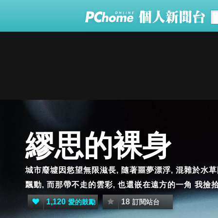
繆思的裸身
城市廢墟因慾望無限滋長, 隨著噩夢漂浮, 混雜於水草
飄動, 而那帶不走的雲彩, 也還嵌在遠方的一角 我撿
1,120
18
愛的鼓勵
訂閱站台