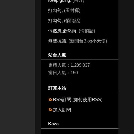
Keep going
, (何方)
打勾勾
, (玉封禪)
打勾勾
, (悄悄話)
偶然風,必然雨
, (悄悄話)
無聲抗議
, (新聞台Blog小天使)
站台人氣
累積人氣：
1,299,037
當日人氣：
150
訂閱本站
RSS訂閱
(
如何使用RSS
)
加入訂閱
Kaza