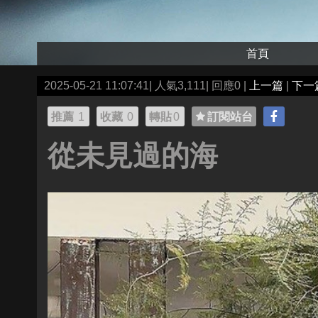
首頁
2025-05-21 11:07:41| 人氣3,111| 回應0 |
上一篇
|
下一
推薦
1
收藏
0
轉貼
0
訂閱站台
從未見過的海