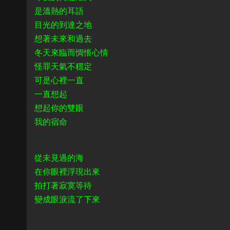
是溫熱的耳語
目光的到達之地
想著未來和過去
冬天來臨而惆悵心情
怪罪天氣不穩定
可是心裡一直
一直想起
想起你的雙眼
我的宿命
從未見過的海
在你眼裡浮現出來
拍打著寂寞等待
變成眼淚流了下來