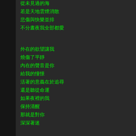
從未見過的海
若是天地雲煙消散
悲傷與快樂並排
不分晝夜我全部都愛
外在的欲望讓我
燒傷了平靜
內在的聲音是你
給我的憧憬
活著的意義在於追尋
還是聽從命運
如果夜裡的我
保持清醒
那就是對你
深深著迷