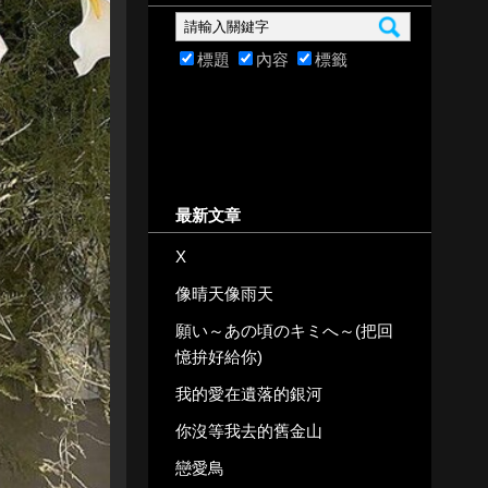
標題
內容
標籤
最新文章
X
像晴天像雨天
願い～あの頃のキミへ～(把回
憶拚好給你)
我的愛在遺落的銀河
你沒等我去的舊金山
戀愛鳥