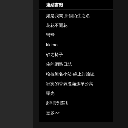
連結書籤
如是我問 那個陌生之名
花花不開花
彎彎
kkimo
砂之椅子
俺的網路日誌
哈拉無名小站-線上討論區
寂寞的香氣溢滿孤單公寓
曝光
§浮雲別莊§
更多
>>