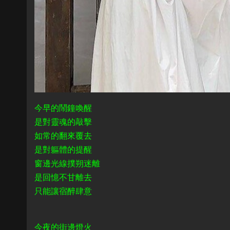
今早的鬧鐘喚醒
是對靈魂的敲擊
如常的翻來覆去
是對軀體的提醒
窗邊光線撲朔迷離
是回憶不甘離去
只能讓宿醉肆意
今夜的街邊燈火