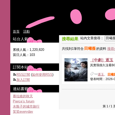
首頁
活動
站內文章搜尋：
站台人氣
搜尋結果
田曦薇
共找到1筆符合
的資料
搜尋
累積人氣：
1,220,820
當日人氣：
103
［中劇］逐玉
其實我很久沒看BG(B
訂閱本站
RSS訂閱
(
如何使用RSS
)
逐玉
、
田曦
發表時間：2026-04-
加入訂閱
連結書籤
賽拉維的秋天
Pierce’s forum
水瓶子的城市旅行
第 1 /
笑笑everyday