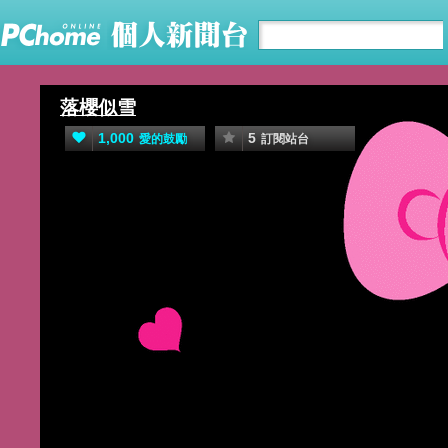
落櫻似雪
櫻花瓣似雪緩緩飄落水面，當漣漪一
1,000
5
愛的鼓勵
訂閱站台