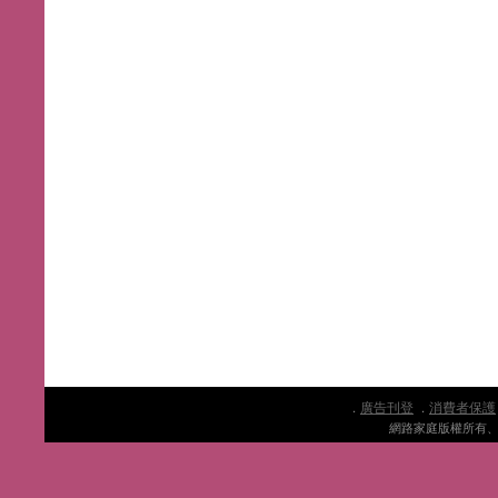
廣告刊登
消費者保護
．
．
網路家庭版權所有、轉載必究