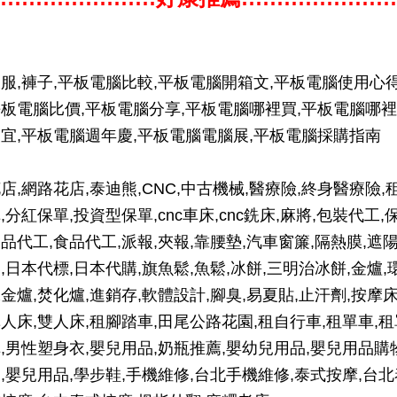
服,褲子,平板電腦比較,平板電腦開箱文,平板電腦使用心得
板電腦比價,平板電腦分享,平板電腦哪裡買,平板電腦哪裡
宜,平板電腦週年慶,平板電腦電腦展,平板電腦採購指南
店,網路花店,泰迪熊,CNC,中古機械,醫療險,終身醫療險,
,分紅保單,投資型保單,cnc車床,cnc銑床,麻將,包裝代工,
品代工,食品代工,派報,夾報,靠腰墊,汽車窗簾,隔熱膜,遮
,日本代標,日本代購,旗魚鬆,魚鬆,冰餅,三明治冰餅,金爐,
金爐,焚化爐,進銷存,軟體設計,腳臭,易夏貼,止汗劑,按摩床
人床,雙人床,租腳踏車,田尾公路花園,租自行車,租單車,租
,男性塑身衣,嬰兒用品,奶瓶推薦,嬰幼兒用品,嬰兒用品購
,嬰兒用品,學步鞋,手機維修,台北手機維修,泰式按摩,台北