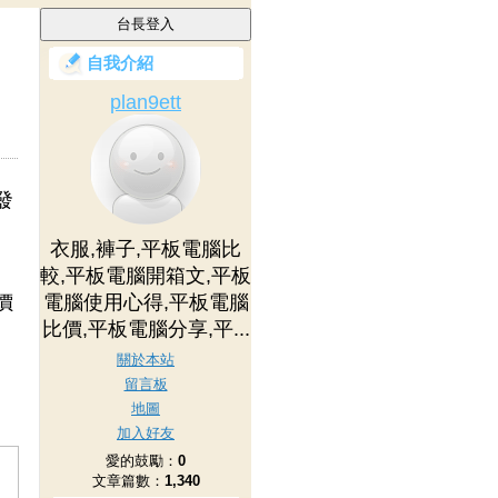
自我介紹
plan9ett
發
衣服,褲子,平板電腦比
較,平板電腦開箱文,平板
價
電腦使用心得,平板電腦
比價,平板電腦分享,平...
關於本站
留言板
地圖
加入好友
愛的鼓勵：
0
文章篇數：
1,340