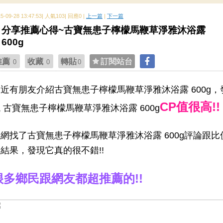
15-09-28 13:47:53| 人氣103| 回應0 |
上一篇
|
下一篇
分享推薦心得~古寶無患子檸檬馬鞭草淨雅沐浴露
600g
推薦
收藏
轉貼
訂閱站台
0
0
0
近有朋友介紹古寶無患子檸檬馬鞭草淨雅沐浴露 600g，
CP值很高!!
 古寶無患子檸檬馬鞭草淨雅沐浴露 600g
網找了古寶無患子檸檬馬鞭草淨雅沐浴露 600g評論跟比
結果，發現它真的很不錯!!
很多鄉民跟網友都超推薦的!!