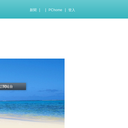
|
|
|
新聞
PChome
登入
訂閱站台