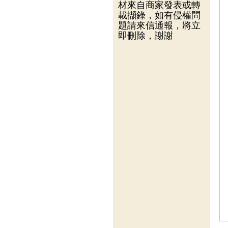
材來自商家發表或轉
載擷錄，如有侵權問
題請來信通報，將立
即刪除，謝謝