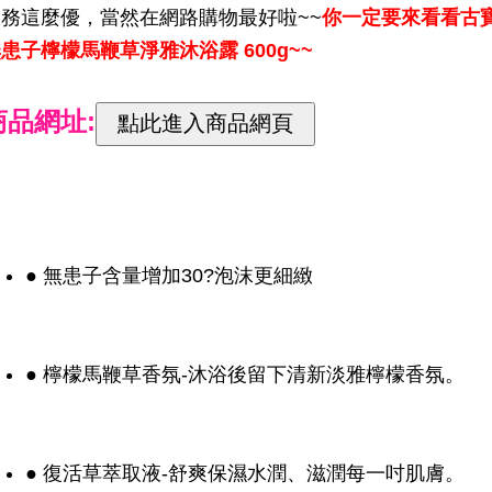
服務這麼優，當然在網路購物最好啦~~
你一定要來看看古
患子檸檬馬鞭草淨雅沐浴露 600g~~
商品網址:
● 無患子含量增加30?泡沫更細緻
● 檸檬馬鞭草香氛-沐浴後留下清新淡雅檸檬香氛。
● 復活草萃取液-舒爽保濕水潤、滋潤每一吋肌膚。