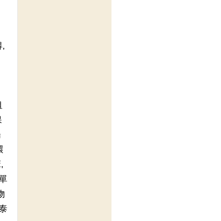
,
租
保
陽
環
,
單
物
泰