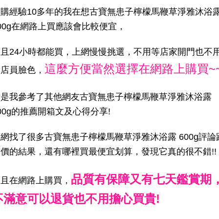
網購經驗10多年的我在想古寶無患子檸檬馬鞭草淨雅沐浴
00g在網路上買應該會比較便宜，
而且24小時都能買，上網慢慢挑選，不用等店家開門也不
這麼方便當然選擇在網路上購買~
看店員臉色，
於是我參考了其他網友古寶無患子檸檬馬鞭草淨雅沐浴露
00g的推薦開箱文及心得分享!
網找了很多古寶無患子檸檬馬鞭草淨雅沐浴露 600g評論
比價的結果，還有哪裡買最便宜划算，發現它真的很不錯!!
品質有保障又有七天鑑賞期
而且在網路上購買，
不滿意可以退貨也不用擔心買貴!