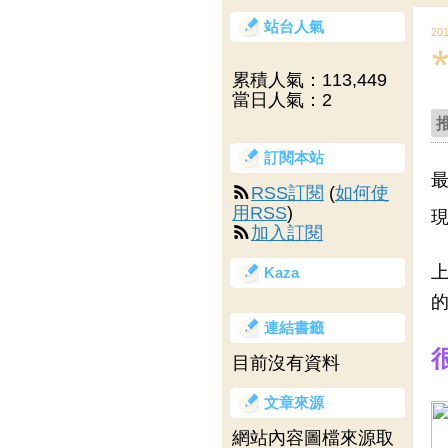
站台人氣
20
累積人氣：
113,449
當日人氣：
2
訂閱本站
最
RSS訂閱
(
如何使
用RSS
)
現
加入訂閱
上
Kaza
的
連結書籤
目前沒有資料
文章來源
網站內容圖檔來源取