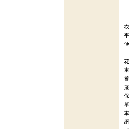
衣
平
便
花
車
養
簾
保
單
車
網