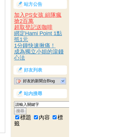
站方公告
加入PS女孩 組隊瘋
搶2百萬
超取登記送咖啡
綁定Hami Point 1點
抵1元
1分鐘快速揪痛！
成為獨立小姐的滾錢
心法
好友列表
好友的新聞台Blog
站內搜尋
標題
內容
標
籤