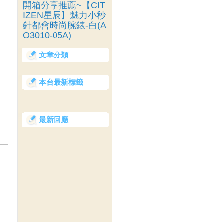
開箱分享推薦~【CIT
IZEN星辰】魅力小秒
針都會時尚腕錶-白(A
O3010-05A)
。
文章分類
本台最新標籤
最新回應