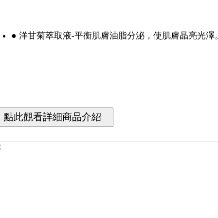
● 洋甘菊萃取液-平衡肌膚油脂分泌，使肌膚晶亮光澤