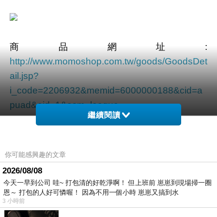
商品網址
:
http://www.momoshop.com.tw/goods/GoodsDet
ail.jsp?
i_code=2206932&memid=6000000188&cid=a
puad&oid=1&osm=league
繼續閱讀
商品訊息功能
:
你可能感興趣的文章
2026/08/08
品號：2206932
今天一早到公司 哇~ 打包清的好乾淨啊！ 但上班前 崽崽到現場掃一圈
恩～ 打包的人好可憐喔！ 因為不用一個小時 崽崽又搞到水
3 小時前
…