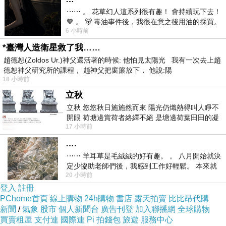
超輕薄 厚度僅0.8mm
⋯⋯ 。 花草幻人這系列很有趣！ 會持續玩下去！
頂級烤漆工法細緻閃耀
🧡 。 🐻 毒油事件後，我很在意之後用油的採買。
6 小時前
前天購買了我之前就很愛
表面高光UV抗刮處理
*臺灣人造衛星救了我……
內附贈螢幕保護貼
趙德恕(Zoldos Ur.)神父還活著的時候: 他怕見太陽光 我有一次去上趙
德恕神父研究所的課程， 趙神父把窗簾放下， 他說:陽
18 小時前
立秋
立秋 悠悠秋日施施然而來 陽光仍熾熱得叫人睜不
開眼 荷塘邊賞荷者絡繹不絕 是塘邊荷葉田田的凝
商品訊息描述
:
17 小時前
望 風中飄逸的是映日荷花別樣紅
….
⋯⋯ 羊耳草是毛絨絨的好有趣。 。 八月開始就決
定少協助老師們後，我感到工作好輕鬆。 本來就
20 小時前
不是我的工作啊。 真
momo網站網址
登入
註冊
PChome首頁
線上購物
24h購物
書店
露天拍賣
比比昂代購
新聞
/
氣象
股市
個人新聞台
廣告刊登
加入聯播網
全球購物
http://www.momoshop.com.tw/&memid=60000
買賣租屋
支付連
國際連
Pi 拍錢包
旅遊
服務中心