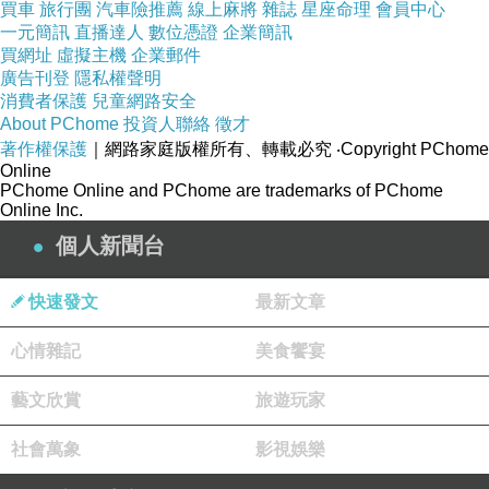
買車
00188&cid=apuad&oid=1&osm=league
旅行團
汽車險推薦
線上麻將
雜誌
星座命理
會員中心
一元簡訊
直播達人
數位憑證
企業簡訊
買網址
虛擬主機
企業郵件
momo,momo購物台,momo購物網,momo壽喜
廣告刊登
隱私權聲明
消費者保護
兒童網路安全
燒,momo親子台,momo客服電話,momo百貨
About PChome
投資人聯絡
徵才
著作權保護
｜網路家庭版權所有、轉載必究
‧Copyright PChome
Online
本站圖文皆引用自momo購物台,圖文所有權皆為
PChome Online and PChome are trademarks of PChome
原所有權人所有,
Online Inc.
個人新聞台
商品訊息簡述
:
快速發文
最新文章
適用機種：Sony Xperia ZR
心情雜記
美食饗宴
顏色：紅色、黑色
藝文欣賞
旅遊玩家
重量：約35g
材質：PC材質
社會萬象
影視娛樂
尺寸：約13.5 x 7.5 x 1.5