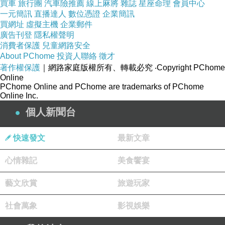
2025-07-16 07:08:02
買車
旅行團
汽車險推薦
線上麻將
雜誌
星座命理
會員中心
要不就私訊我，給您寄上些？
一元簡訊
直播達人
數位憑證
企業簡訊
早安喜樂順心
買網址
虛擬主機
企業郵件
廣告刊登
隱私權聲明
消費者保護
兒童網路安全
機器人
About PChome
投資人聯絡
徵才
2025-06-04 23:55:01
著作權保護
｜網路家庭版權所有、轉載必究
‧Copyright PChome
我們家附近的全聯存貨很多...愛之味甜辣醬--3瓶90
Online
元.
PChome Online and PChome are trademarks of PChome
我沒買...因為我今年只吃1顆粽子...不加也沒關西...
Online Inc.
3瓶要吃不完.
個人新聞台
晚安.
版主回應
快速發文
最新文章
我下一次買甜辣醬
大約在冬季
心情雜記
美食饗宴
我看你吃粽子不加醬也沒關係
下一次買甜辣醬
藝文欣賞
旅遊玩家
可要等三冬五冬
晚安
社會萬象
影視娛樂
2025-06-05 23:01:07