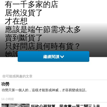
有一千多家的店
居然沒貨了
才在想
應該是端午節需求太多
賣到斷貨了
只好問店員何時有貨？
她說不知道
繼續閱讀
又問大約什麼時候進貨
她又說不知道？
你可能感興趣的文章
哇冽
功勞
功勞只算一個人的，這樣才能形成神威，才容易變成佳話。
我想大約在冬季吧
14 小時前
只好失望而歸
狂砍公視預算，民進黨一哭二鬧三上吊