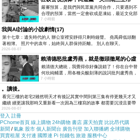
嚴審預算，是我們與民眾黨共同合作，只要遇到不
合理的預算，當然一定會砍或是凍結，最近文化部
7 小時前
要編列公視和Taiwan plus預算，在110年
圖：朱槿，無楚攝影
我與AI討論的小說劇情(17)
第十七章：遺失時代的人 辦公室裡安靜得只剩時鐘聲。 堯禹舜低頭翻
著相簿。 照片中的袁年，始終與人群保持距離。 別人在聊天。
2026-08-07
賴清德怒批盧秀燕，就是徹頭徹尾的心虛
賴清德大總統，我覺得你好像說錯了！你在台中替
何欣純輔選，用各種尖酸刻薄的說詞批判盧秀燕，
7 小時前
罵她施政滿意度輸給陳其邁，甚至還說盧
。讀後。
看完三樓的老宅2雖然明天才有後記其實中間到第三集有停更幾天才又
繼續 續更讓我那時又重新看一次因為三樓寫的故事 都需要沉浸且要帶
2026-08-07
有
登入
註冊
PChome首頁
線上購物
24h購物
書店
露天拍賣
比比昂代購
新聞
/
氣象
股市
個人新聞台
廣告刊登
加入聯播網
全球購物
WitchVera
買賣租屋
支付連
國際連
Pi 拍錢包
旅遊
服務中心