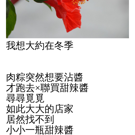
我想大約在冬季
肉粽突然想要沾醬
才跑去×聯買甜辣醬
尋尋覓覓
如此大大的店家
居然找不到
小小一瓶甜辣醬