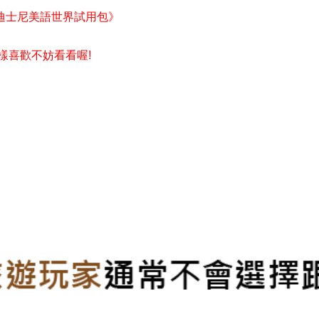
迪士尼美語世界試用包》
一樣喜歡不妨看看喔!