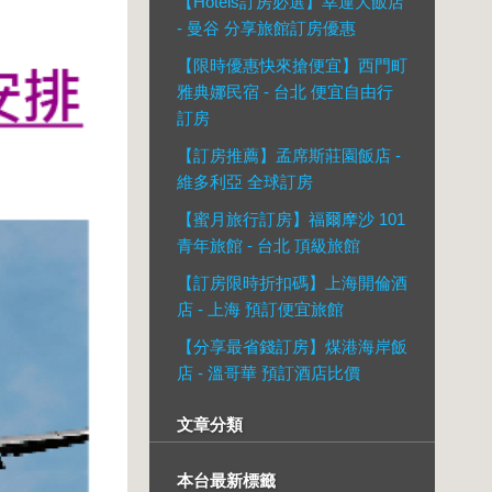
【Hotels訂房必選】幸運大飯店
- 曼谷 分享旅館訂房優惠
【限時優惠快來搶便宜】西門町
雅典娜民宿 - 台北 便宜自由行
訂房
【訂房推薦】孟席斯莊園飯店 -
維多利亞 全球訂房
【蜜月旅行訂房】福爾摩沙 101
青年旅館 - 台北 頂級旅館
【訂房限時折扣碼】上海開倫酒
店 - 上海 預訂便宜旅館
【分享最省錢訂房】煤港海岸飯
店 - 溫哥華 預訂酒店比價
文章分類
本台最新標籤