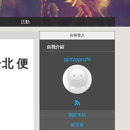
活動
自我介紹
pjrftzppnzhl
北 便
關於本站
留言板