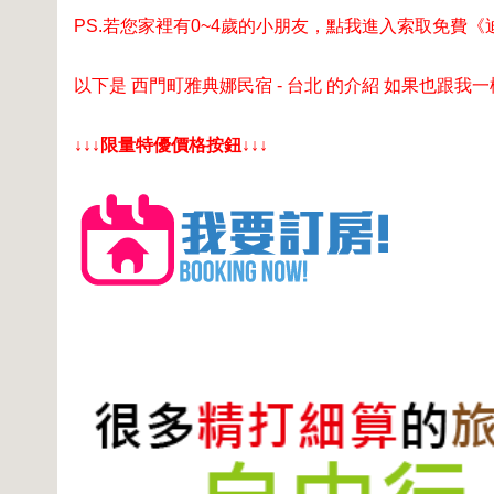
PS.若您家裡有0~4歲的小朋友，
點我進入索取免費《
以下是 西門町雅典娜民宿 - 台北 的介紹 如果也跟我
↓↓↓限量特優價格按鈕↓↓↓