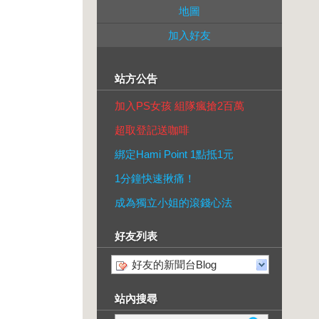
地圖
加入好友
站方公告
加入PS女孩 組隊瘋搶2百萬
超取登記送咖啡
綁定Hami Point 1點抵1元
1分鐘快速揪痛！
成為獨立小姐的滾錢心法
好友列表
好友的新聞台Blog
站內搜尋