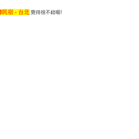
民宿 - 台北
覺得很不錯喔!