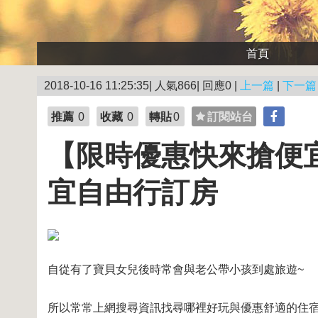
首頁
2018-10-16 11:25:35| 人氣866| 回應0 |
上一篇
|
下一篇
推薦
0
收藏
0
轉貼
0
訂閱站台
【限時優惠快來搶便宜
宜自由行訂房
自從有了寶貝女兒後時常會與老公帶小孩到處旅遊~
所以常常上網搜尋資訊找尋哪裡好玩與優惠舒適的住宿