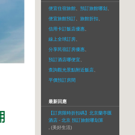
便宜住宿旅館
、
預訂旅館哪划
、
便宜旅館預訂
、
旅館折扣
、
信用卡訂飯店優惠
、
線上全球訂房
、
分享民宿訂房優惠
、
預訂酒店哪便宜
、
查詢觀光景點附近飯店
、
平價預訂房間
最新回應
【訂房限時折扣碼】北京蘭亭匯
酒店 - 北京 預訂旅館哪划算
, (美好生活)