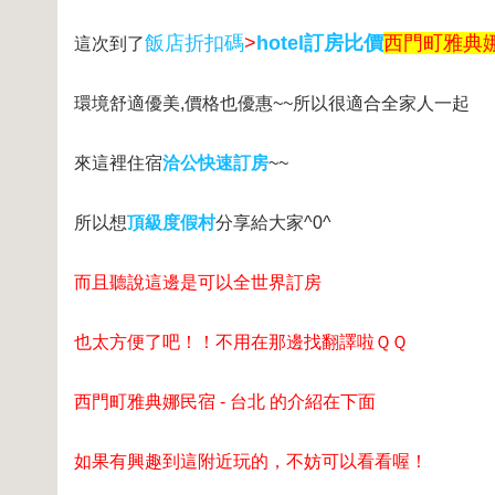
飯店折扣碼
>
hotel訂房比價
西門町雅典娜
這次到了
環境舒適優美,價格也優惠~~所以很適合全家人一起
來這裡住宿
洽公快速訂房
~~
所以想
頂級度假村
分享給大家^0^
而且聽說這邊是可以全世界訂房
也太方便了吧！！不用在那邊找翻譯啦ＱＱ
西門町雅典娜民宿 - 台北 的介紹在下面
如果有興趣到這附近玩的，不妨可以看看喔！