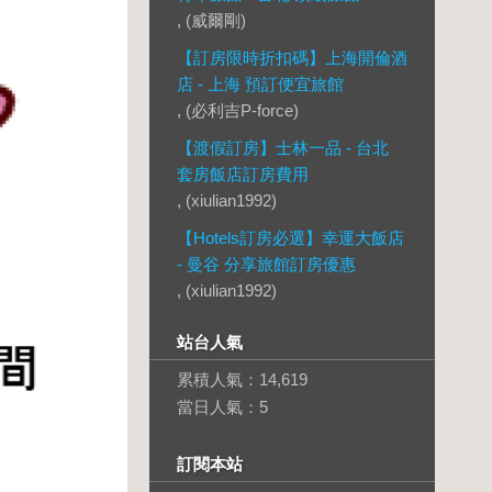
, (威爾剛)
【訂房限時折扣碼】上海開倫酒
店 - 上海 預訂便宜旅館
, (必利吉P-force)
【渡假訂房】士林一品 - 台北
套房飯店訂房費用
, (xiulian1992)
【Hotels訂房必選】幸運大飯店
- 曼谷 分享旅館訂房優惠
, (xiulian1992)
站台人氣
累積人氣：
14,619
當日人氣：
5
訂閱本站