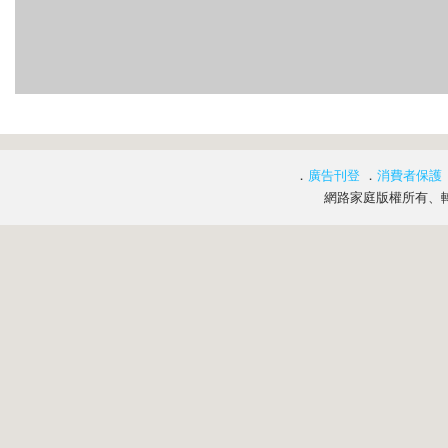
．
廣告刊登
．
消費者保護
網路家庭版權所有、轉載必究 