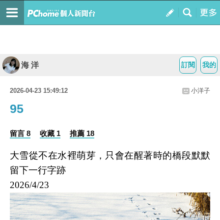
海 洋
訂閱
我的
2026-04-23 15:49:12
小洋子
95
留言 8
收藏 1
推薦 18
大雪從不在水裡萌芽，只會在醒著時的橋段默默
留下一行字跡
2026/4/23