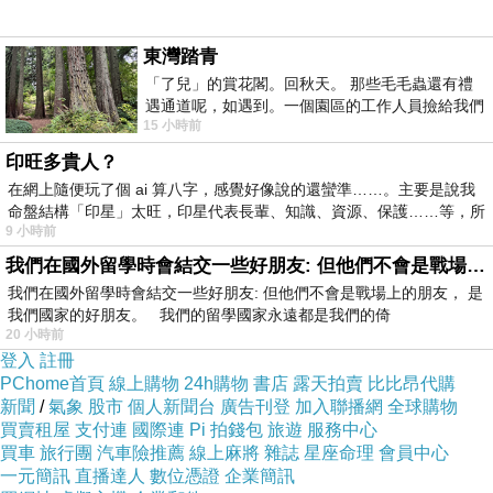
2026-06-26 18:48:25
謝赏红楼長長的餓、苦酒及紅樓夢
東灣踏青
並回應美诗
「了兒」的賞花閣。回秋天。 那些毛毛蟲還有禮
遇通道呢，如遇到。一個園區的工作人員撿給我們
晚安安
15 小時前
細賞。
版主回應
印旺多貴人？
午安安
在網上隨便玩了個 ai 算八字，感覺好像說的還蠻準……。主要是說我
2026-06-28 14:35:02
命盤結構「印星」太旺，印星代表長輩、知識、資源、保護……等，所
9 小時前
uni2019
我們在國外留學時會結交一些好朋友: 但他們不會是戰場上的朋友
2026-06-25 19:54:18
我們在國外留學時會結交一些好朋友: 但他們不會是戰場上的朋友， 是
我們國家的好朋友。 我們的留學國家永遠都是我們的倚
夠「靜」的。笑
20 小時前
版主回應
登入
註冊
早安，呵呵呵
PChome首頁
線上購物
24h購物
書店
露天拍賣
比比昂代購
2026-06-26 10:06:17
新聞
/
氣象
股市
個人新聞台
廣告刊登
加入聯播網
全球購物
買賣租屋
支付連
國際連
Pi 拍錢包
旅遊
服務中心
買車
旅行團
汽車險推薦
線上麻將
雜誌
星座命理
會員中心
一元簡訊
直播達人
數位憑證
企業簡訊
看更多回應