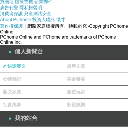
買網址
虛擬主機
企業郵件
廣告刊登
隱私權聲明
消費者保護
兒童網路安全
About PChome
投資人聯絡
徵才
著作權保護
｜網路家庭版權所有、轉載必究
‧Copyright PChome
Online
PChome Online and PChome are trademarks of PChome
Online Inc.
個人新聞台
快速發文
最新文章
心情雜記
美食饗宴
藝文欣賞
旅遊玩家
社會萬象
影視娛樂
我的站台