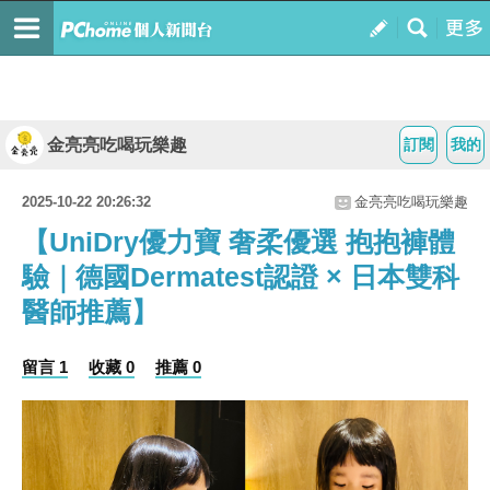
金亮亮吃喝玩樂趣
訂閱
我的
2025-10-22 20:26:32
金亮亮吃喝玩樂趣
【UniDry優力寶 奢柔優選 抱抱褲體
驗｜德國Dermatest認證 × 日本雙科
醫師推薦】
留言 1
收藏 0
推薦 0