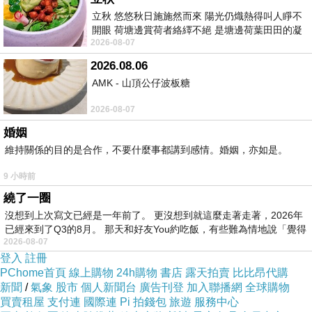
合度，完全讓人印象深刻～
立秋 悠悠秋日施施然而來 陽光仍熾熱得叫人睜不
開眼 荷塘邊賞荷者絡繹不絕 是塘邊荷葉田田的凝
2026-08-07
望 風中飄逸的是映日荷花別樣紅
2026.08.06
AMK - 山頂公仔波板糖
2026-08-07
婚姻
維持關係的目的是合作，不要什麼事都講到感情。婚姻，亦如是。
9 小時前
繞了一圈
沒想到上次寫文已經是一年前了。 更沒想到就這麼走著走著，2026年
已經來到了Q3的8月。 那天和好友You約吃飯，有些難為情地說「覺得
2026-08-07
登入
註冊
PChome首頁
線上購物
24h購物
書店
露天拍賣
比比昂代購
新聞
/
氣象
股市
個人新聞台
廣告刊登
加入聯播網
全球購物
買賣租屋
支付連
國際連
Pi 拍錢包
旅遊
服務中心