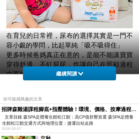
在育兒的日常裡，尿布的選擇其實是一門不
容小覷的學問，比起單純「吸不吸得住」
更多時候爸媽真正在意的，是能不能讓寶寶
穿得舒適、不紅屁屁，也讓自己在照顧過程
中更放心
繼續閱讀
畢竟一片尿布，不只是日常消耗品，而是陪
伴寶寶度過無數吃飽睡飽時光的親密夥伴
你可能感興趣的文章
這次讓紜紜實際體驗的是
UniDry
奢柔優選
招牌森雞湯課程腳底+指壓體驗！環境、價格、按摩過程全紀錄，森SPA足體養生館松江館最新價格表
系列抱抱褲，
這款尿布不僅有柔白極簡的設
文章目錄 森SPA足體養生館松江館：高CP值舒壓首選 森SPA足體養
計
生館松江館交通方式與地理位置：捷運出站走路
2026-08-07
從第一眼到實際穿上身，整體的舒適度和貼
立秋