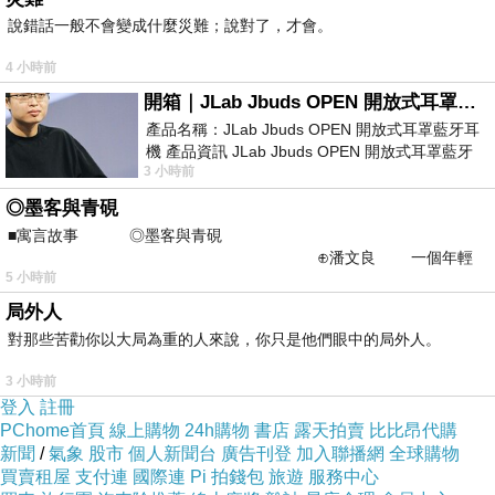
超值
說錯話一般不會變成什麼災難；說對了，才會。
4 小時前
點海鮮盤可以選擇三款沾醬
我選了日式薑醋
微
開箱｜JLab Jbuds OPEN 開放式耳罩藍牙耳機 - 設計美學，輕巧、透氣、環境音全物理達成！
辛雞尾酒
玫瑰胡麻
產品名稱：JLab Jbuds OPEN 開放式耳罩藍牙耳
機 產品資訊 JLab Jbuds OPEN 開放式耳罩藍牙
雖然品嚐海鮮最原始鮮甜滋味才是王道
但不得不
3 小時前
耳機評語：非常有特色，值得喜愛美型工
說誇獎這三款沾醬
◎墨客與青硯
不掩蓋海鮮滋味
反而將味蕾提升到另一個境界
■寓言故事 ◎墨客與青硯
完全正中我的心
⊕潘文良 一個年輕
5 小時前
的墨客，在京城的古玩肆裡
如果店家有販售醬料
我一定二話不說立馬買回家
局外人
~
對那些苦勸你以大局為重的人來說，你只是他們眼中的局外人。
3 小時前
2000
元的海鮮盤
端上桌非常的澎湃奢華
果然是
登入
註冊
鎮店招牌
PChome首頁
線上購物
24h購物
書店
露天拍賣
比比昂代購
新聞
/
氣象
股市
個人新聞台
廣告刊登
加入聯播網
全球購物
許多愛吃海鮮的饕客慕名而來
就是要來上一盤
買賣租屋
支付連
國際連
Pi 拍錢包
旅遊
服務中心
朝聖一番！