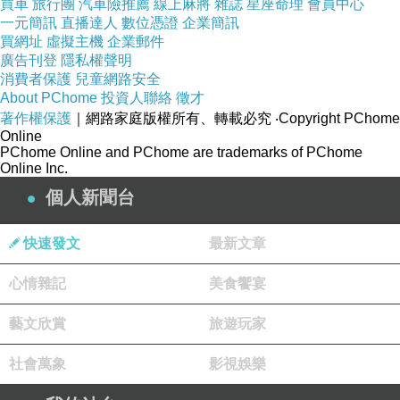
買車
旅行團
汽車險推薦
線上麻將
雜誌
星座命理
會員中心
一元簡訊
直播達人
數位憑證
企業簡訊
買網址
虛擬主機
企業郵件
＊北海道生食級干貝
很大一顆渾圓飽滿
表面煎
廣告刊登
隱私權聲明
的金黃微焦
消費者保護
兒童網路安全
About PChome
投資人聯絡
徵才
甜味完全鎖在裡頭
吃起來很柔嫩緊緻
口感極佳
著作權保護
｜網路家庭版權所有、轉載必究
‧Copyright PChome
太讓人享受了
Online
PChome Online and PChome are trademarks of PChome
＊日本香螺
嬌嫩的香螺肉
口感吃起來比紅螺更
Online Inc.
為脆軟
個人新聞台
我依舊喜好搭配沾醬享用
襯托出螺肉美妙滋味
極品中的極品
內行人才懂得的美妙滋味
快速發文
最新文章
＊九孔鮑魚
口感紮實
爽脆彈牙
不會讓人難以咀
心情雜記
美食饗宴
嚼
藝文欣賞
旅遊玩家
＊美國吉拉多生蠔
看起來大顆又肥美
經過簡單
社會萬象
影視娛樂
調味處理
口感柔軟滑溜
鮮甜細緻
高檔次的生蠔味道就是