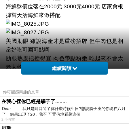
海鮮盤價位落在
2000
元
3000
元
4000
元
店家會根
據當天活海鮮來做搭配
美國肋眼
雖說海產才是重磅招牌
但牛肉也是相
當好吃可圈可點啊
肋眼熟度把控得宜
肉色帶點粉嫩
吃起來不會太
老太乾
繼續閱讀
豐潤的油花和牛肉香氣在口中綻放
這肉質完全對
的起這價格
你可能感興趣的文章
在我心裡你已經是騙子了........
Dear: 我只是隨口問了你什麼時候生日?想說獅子座的你現在八月
味噌湯
有炙燒豆腐
鮭魚肉
洋蔥絲
海帶
蔥花
料
了，結果出現了20，我不 可置信地看著這個
多實在
2 小時前
味噌濃郁不死鹹
喝的到滿滿鮮味
一碗
50
元
非常
災難