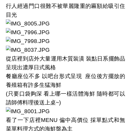
行人經過門口很難不被華麗隆重的匾額給吸引住
目光
從店裡到店外大量運用木質裝潢
裝點日系擺飾品
呈現出濃厚日式風格
餐廳座位不多
以吧台形式呈現
座位後方擺放的
養殖箱有許多生猛海鮮
(
只要口袋夠深
看上哪一樣活體海鮮
隨時都可以
請師傅料理後送上桌
~)
看了一下店裡
MENU
偏中高價位
採單點式和無
菜單料理方式的海鮮盤為主