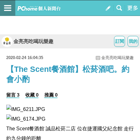
金亮亮吃喝玩樂趣
訂閱
我的
2020-02-24 16:04:35
金亮亮吃喝玩樂趣
【The Scent餐酒館】松菸酒吧。約
會小酌
留言 3
收藏 0
推薦 0
The Scent
餐酒館
誠品松菸二店
位在捷運國父紀念館
歨行
約九分鐘的距離