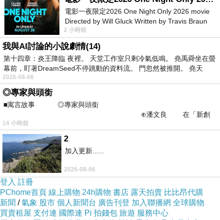
電影一夜限定2026 One Night Only 2026 movie
Directed by Will Gluck Written by Travis Braun
2 小時前
Starring Monica Barbaro
我與AI討論的小說劇情(14)
第十四章：炎王降臨 夜裡。 天堂工作室只剩冷氣低鳴。 堯禹舜坐在螢
蟹黃蟹肉燉飯
混合義大利白米和黑米
口感豐富有層次
幕前，盯著DreamSeed不停跳動的資料流。 門忽然被推開。 堯天
手工熬煮蟹黃醬拌入紅蘿蔔泥
吃的到蟹肉絲的感覺
2026-08-06
搭配香菇
洋蔥
清爽蘆筍
和大顆飽滿蟹肉
◎專家與頭銜
■寓言故事 ◎專家與頭銜
海鮮味道和燉飯充分融合
味道很合拍
⊕潘文良 在「新創
14 小時前
之谷」裡——
2
加入更新......
2026-08-06
主廚精選美國鹿兒島極黑豬排
表面煎的色澤漂亮
切開後
登入
註冊
PChome首頁
線上購物
24h購物
書店
露天拍賣
比比昂代購
剖面可看到豬排不同肥瘦的肌理紋路
口感鮮嫩彈牙
新聞
/
氣象
股市
個人新聞台
廣告刊登
加入聯播網
全球購物
搭配烤食蔬
蓮藕
香菇
紫馬鈴薯
櫛瓜
不僅營養均衡
也綜合
買賣租屋
支付連
國際連
Pi 拍錢包
旅遊
服務中心