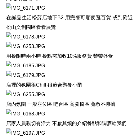
在誠品生活松菸店地下
B2
用完餐可順便逛百貨
或到附近
松山文創園區看看展覽
用餐限時兩小時
餐點需加收
10%
服務費
禁帶外食
店裡的氛圍很
Chill
很適合聚餐小酌
店內氛圍 一般座位區
吧台區
高腳椅區
寬敞不擁擠
店家人員親切有活力
不厭其煩的介紹餐點和調酒給我們