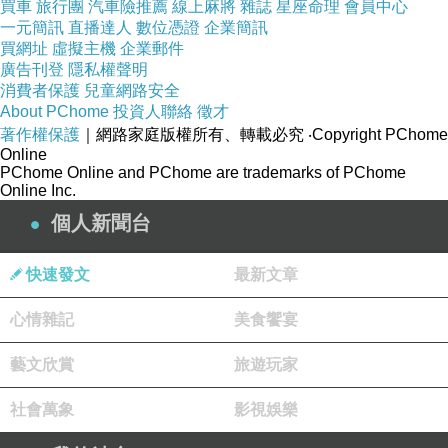
買車
旅行團
汽車險推薦
線上麻將
雜誌
星座命理
會員中心
掉不少油膩感
佐上奶油蘑菇醬
也是別有一番風味
一元簡訊
直播達人
數位憑證
企業簡訊
買網址
虛擬主機
企業郵件
廣告刊登
隱私權聲明
消費者保護
兒童網路安全
About PChome
投資人聯絡
徵才
著作權保護
｜網路家庭版權所有、轉載必究
‧Copyright PChome
麻辣牛筋
醬汁鹹香夠味
滷出麻辣香氣
牛筋富含膠質
口
Online
感軟爛有
Q
度
很適合當下酒菜
PChome Online and PChome are trademarks of PChome
Online Inc.
個人新聞台
烤布蕾
烤布蕾質地較濕潤
底層黑黑的是香草籽
配上表面
薄脆的焦糖片
整體來說滿好吃的
快速發文
最新文章
心情雜記
美食饗宴
布朗尼
&
香草冰淇淋
布朗尼現烤出爐
還有溫熱感
吃起來
苦甜紮實
藝文欣賞
旅遊玩家
搭配冰涼滑順的冰淇淋
相當可口
巧克力控絕對會喜歡
社會萬象
影視娛樂