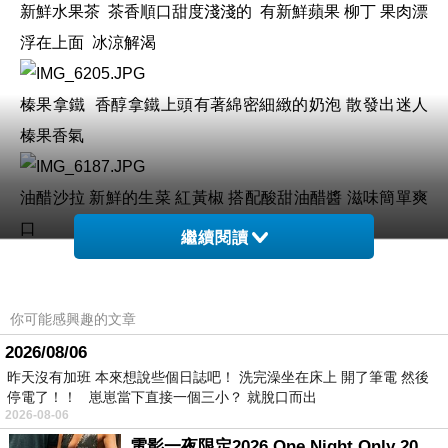
新鮮水果茶
茶香順口甜度淺淺的
有新鮮蘋果
柳丁
果肉漂
浮在上面
冰涼解渴
榛果拿鐵
香醇拿鐵上頭有著綿密細緻的奶泡
散發出迷人
榛果香氣
油醋沙拉
新鮮的生菜
紅黃椒
搭配酸甜油醋醬
滋味簡單爽
口
繼續閱讀
蘑菇濃湯
味道相當濃郁卻不會太膩
搭配香酥麵包丁
大大
你可能感興趣的文章
加分
2026/08/06
昨天沒有加班 本來想說些個日誌吧！ 洗完澡坐在床上 開了筆電 然後
佛卡夏麵包
烤得很酥脆
同樣淋上酸甜油醋醬
不管是單吃
停電了！！ 崽崽當下直接一個三小？ 就脫口而出
或沾濃湯
口感都很不賴
2026-08-06
電影一夜限定2026 One Night Only 2026 movie