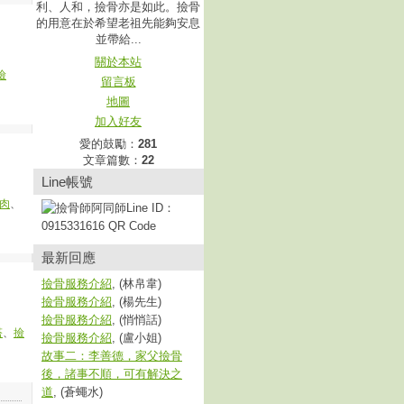
利、人和，撿骨亦是如此。撿骨
的用意在於希望老祖先能夠安息
並帶給...
關於本站
撿
留言板
地圖
加入好友
愛的鼓勵：
281
文章篇數：
22
Line帳號
肉
、
最新回應
撿骨服務介紹
, (林帛韋)
撿骨服務介紹
, (楊先生)
撿骨服務介紹
, (悄悄話)
塔
、
撿
撿骨服務介紹
, (盧小姐)
故事二：李善德，家父撿骨
後，諸事不順，可有解決之
道
, (蒼蠅水)