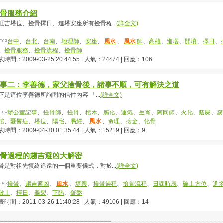
骨服務介紹
旺吉塔位、撿骨擇日、進塔安座所有撿骨程...
(詳全文)
台中
、
台北
、
台南
、
地理師
、
安座
、
風水
、
風水
師
、
高雄
、
進塔
、
開墳
、
擇日
、
、
撿骨服務
、
撿骨流程
、
撿骨師
時間：2009-03-25 20:44:55 | 人氣：24474 | 回應：106
事二：李善德，家父撿骨後，諸事不順，可有解決之道
下是這位李善德所詢問的信件內容 「...
(詳全文)
辦公室記事
、
撿骨師
、
撿骨
、
棺木
、
腐化
、
運氣
、
生肖
、
阿同師
、
火化
、
蔭屍
、
腐
棺
、
憂鬱症
、
塔位
、
陽宅
、
易經
、
風水
、
命理
、
撿金
、
化骨
時間：2009-04-30 01:35:44 | 人氣：15219 | 回應：9
骨過程的趨吉避凶大解密
骨是對祖先慎終追遠的一個重要儀式，對於...
(詳全文)
撿骨
、
趨吉避凶
、
風水
、
堪輿
、
撿骨過程
、
撿骨流程
、
日課時辰
、
破土方位
、
進
破土
、
擇日
、
龜裂
、
下陷
、
羅盤
時間：2011-03-26 11:40:28 | 人氣：49106 | 回應：14