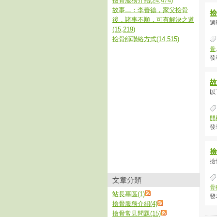
撿骨服務介紹(24,474)
故事二：李善德，家父撿骨
撿
後，諸事不順，可有解決之道
選
(15,219)
撿骨師聯絡方式(14,515)
骨
發表
故
以
開
發表
撿
撿
文章分類
骨
站長專區(1)
發表
撿骨服務介紹(4)
撿骨常見問題(15)