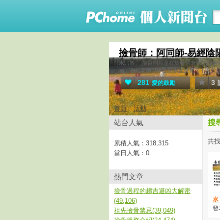
撿骨師：阿同師-易經陰
水…等。 撿骨的用意在於希望老祖先能
忌。在此老師以畢生易學及撿骨二十年餘
281
3
愛的鼓勵
首頁
活動
站台人氣
搜
共找
累積人氣：
318,315
當日人氣：
0
熱門文章
撿骨過程的趨吉避凶大解密
水
(49,106)
發表
祖先撿骨禁忌(39,049)