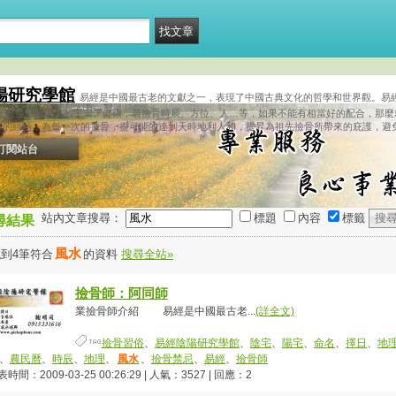
陽研究學館
易經是中國最古老的文獻之一，表現了中國古典文化的哲學和世界觀。易
夠安息並帶給家人的平安、健康，若撿骨時辰、方位、人…等，如果不能有相當好的配合，那麼
年的經驗，為每一次的撿骨，盡可能的達到天時地利人和，提昇為祖先撿骨所帶來的庇護，避
訂閱站台
站內文章搜尋：
標題
內容
標籤
尋結果
風水
到4筆符合
的資料
搜尋全站»
撿骨師：阿同師
業撿骨師介紹 易經是中國最古老...
(詳全文)
撿骨習俗
、
易經陰陽研究學館
、
陰宅
、
陽宅
、
命名
、
擇日
、
地
、
農民曆
、
時辰
、
地理
、
風水
、
撿骨禁忌
、
易經
、
撿骨師
時間：2009-03-25 00:26:29 | 人氣：3527 | 回應：2