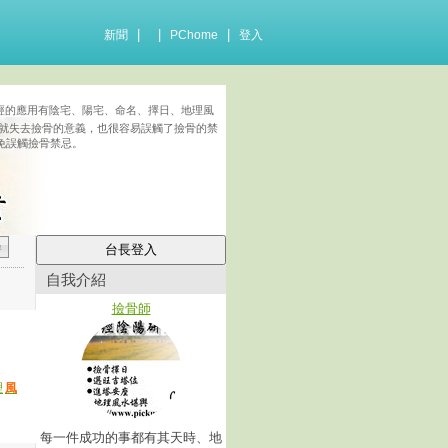
|
|
|
新聞
PChome
登入
經的應用有陰宅、陽宅、命名、擇日、地理風
就失去撿骨的意義，也很容易誤觸了撿骨的禁
免誤觸撿骨禁忌。
自我介紹
撿骨師
理
風
每一件成功的事都有其天時、地