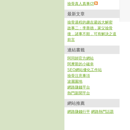
撿骨真人真事(2)
最新文章
撿骨過程的趨吉避凶大解密
故事二：李善德，家父撿骨
後，諸事不順，可有解決之道
前言
連結書籤
阿同師官方網站
阿摩斯的小確幸
SEO網站優化工作站
撿骨注意事項
波麗園地
網路賺錢平台
熱門新聞平台
網站推薦
網路賺錢行平
網路熱門話題