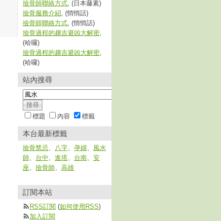
撿骨師聯絡方式
, (日本藤素)
撿骨服務介紹
, (悄悄話)
撿骨師聯絡方式
, (悄悄話)
撿骨過程的趨吉避凶大解密
,
(哈囉)
撿骨過程的趨吉避凶大解密
,
(哈囉)
站內搜尋
標題
內容
標籤
本台最新標籤
撿骨禁忌
、
八字
、
孕婦
、
風水
師
、
台中
、
進塔
、
台南
、
安
座
、
撿骨師
、
高雄
訂閱本站
RSS訂閱
(
如何使用RSS
)
加入訂閱