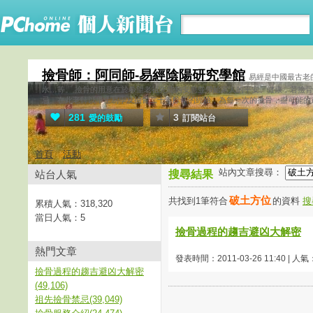
撿骨師：阿同師-易經陰陽研究學館
易經是中國最古老
水…等。 撿骨的用意在於希望老祖先能夠安息並帶給家人的平安、健康，若撿
忌。在此老師以畢生易學及撿骨二十年餘年的經驗，為每一次的撿骨，盡可能的
281
3
愛的鼓勵
訂閱站台
首頁
活動
站內文章搜尋：
站台人氣
搜尋結果
破土方位
共找到1筆符合
的資料
搜
累積人氣：
318,320
當日人氣：
5
撿骨過程的趨吉避凶大解密
熱門文章
發表時間：2011-03-26 11:40 | 人氣
撿骨過程的趨吉避凶大解密
(49,106)
祖先撿骨禁忌(39,049)