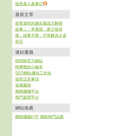
撿骨真人真事(2)
最新文章
撿骨過程的趨吉避凶大解密
故事二：李善德，家父撿骨
後，諸事不順，可有解決之道
前言
連結書籤
阿同師官方網站
阿摩斯的小確幸
SEO網站優化工作站
撿骨注意事項
波麗園地
網路賺錢平台
熱門新聞平台
網站推薦
網路賺錢行平
網路熱門話題