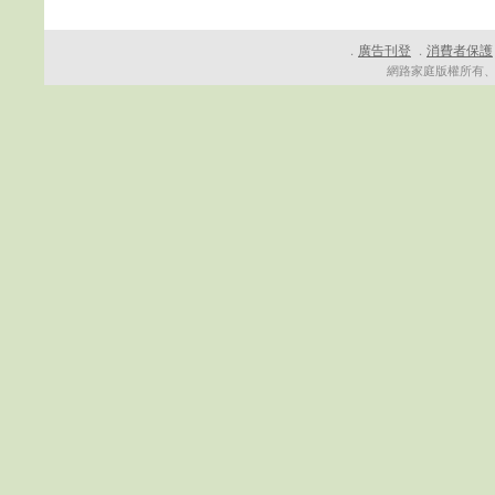
廣告刊登
消費者保護
．
．
網路家庭版權所有、轉載必究