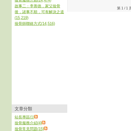
撿骨服務介紹(24,474)
故事二：李善德，家父撿骨
第 1 /
後，諸事不順，可有解決之道
(15,219)
撿骨師聯絡方式(14,516)
文章分類
站長專區(1)
撿骨服務介紹(4)
撿骨常見問題(15)