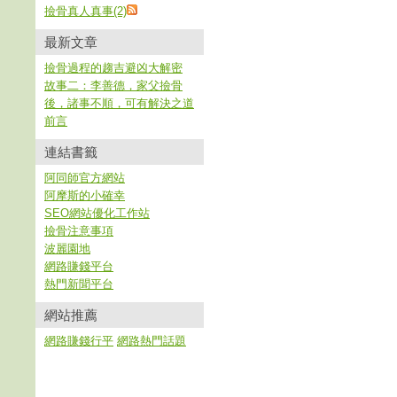
撿骨真人真事(2)
最新文章
撿骨過程的趨吉避凶大解密
故事二：李善德，家父撿骨
後，諸事不順，可有解決之道
前言
連結書籤
阿同師官方網站
阿摩斯的小確幸
SEO網站優化工作站
撿骨注意事項
波麗園地
網路賺錢平台
熱門新聞平台
網站推薦
網路賺錢行平
網路熱門話題