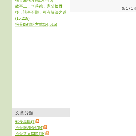
撿骨服務介紹(24,473)
故事二：李善德，家父撿骨
第 1 /
後，諸事不順，可有解決之道
(15,219)
撿骨師聯絡方式(14,515)
文章分類
站長專區(1)
撿骨服務介紹(4)
撿骨常見問題(15)