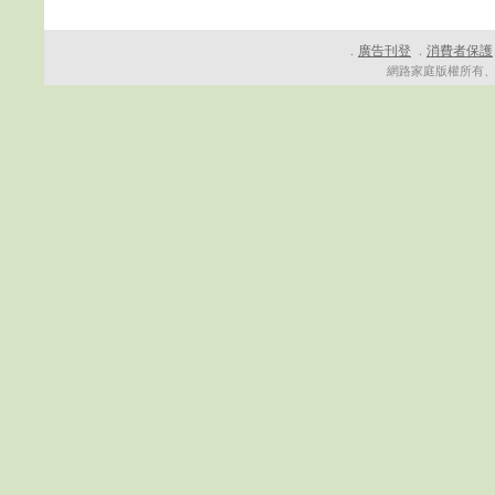
廣告刊登
消費者保護
．
．
網路家庭版權所有、轉載必究