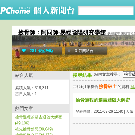
撿骨師：阿同師-易經陰陽研究學館
易經是中國最古老
水…等。 撿骨的用意在於希望老祖先能夠安息並帶給家人的平安、健康，若撿
忌。在此老師以畢生易學及撿骨二十年餘年的經驗，為每一次的撿骨，盡可能的
281
3
愛的鼓勵
訂閱站台
首頁
活動
站內文章搜尋：
站台人氣
搜尋結果
撿骨破土
共找到1筆符合
的資料
搜
累積人氣：
318,311
當日人氣：
1
撿骨過程的趨吉避凶大解密
熱門文章
發表時間：2011-03-26 11:40 | 人氣
撿骨過程的趨吉避凶大解密
(49,106)
祖先撿骨禁忌(39,049)