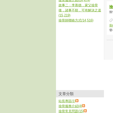
撿骨服務介紹(24,474)
故事二：李善德，家父撿骨
撿
後，諸事不順，可有解決之道
撿
(15,219)
撿骨師聯絡方式(14,516)
骨
發表
文章分類
站長專區(1)
撿骨服務介紹(4)
撿骨常見問題(15)