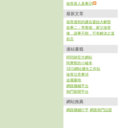
撿骨真人真事(2)
最新文章
撿骨過程的趨吉避凶大解密
故事二：李善德，家父撿骨
後，諸事不順，可有解決之道
前言
連結書籤
阿同師官方網站
阿摩斯的小確幸
SEO網站優化工作站
撿骨注意事項
波麗園地
網路賺錢平台
熱門新聞平台
網站推薦
網路賺錢行平
網路熱門話題