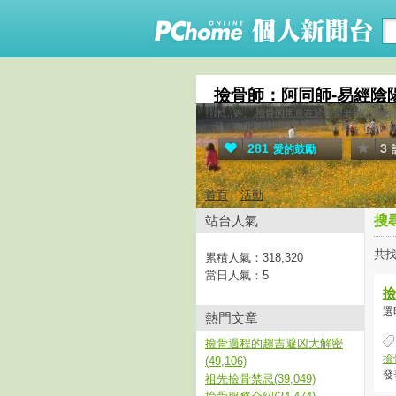
撿骨師：阿同師-易經陰
水…等。 撿骨的用意在於希望老祖先能
忌。在此老師以畢生易學及撿骨二十年餘
281
3
愛的鼓勵
首頁
活動
站台人氣
搜
共找
累積人氣：
318,320
當日人氣：
5
撿
選
熱門文章
撿骨過程的趨吉避凶大解密
撿
(49,106)
發表
祖先撿骨禁忌(39,049)