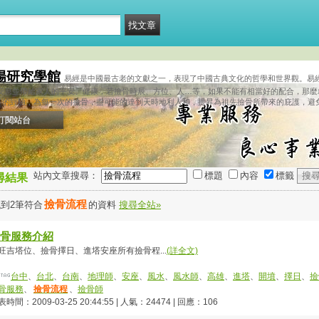
陽研究學館
易經是中國最古老的文獻之一，表現了中國古典文化的哲學和世界觀。易
夠安息並帶給家人的平安、健康，若撿骨時辰、方位、人…等，如果不能有相當好的配合，那麼
年的經驗，為每一次的撿骨，盡可能的達到天時地利人和，提昇為祖先撿骨所帶來的庇護，避
訂閱站台
站內文章搜尋：
標題
內容
標籤
尋結果
撿骨流程
到2筆符合
的資料
搜尋全站»
骨服務介紹
旺吉塔位、撿骨擇日、進塔安座所有撿骨程...
(詳全文)
台中
、
台北
、
台南
、
地理師
、
安座
、
風水
、
風水師
、
高雄
、
進塔
、
開墳
、
擇日
、
撿
骨服務
、
撿骨流程
、
撿骨師
時間：2009-03-25 20:44:55 | 人氣：24474 | 回應：106