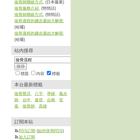
撿骨師聯絡方式
, (日本藤素)
撿骨服務介紹
, (悄悄話)
撿骨師聯絡方式
, (悄悄話)
撿骨過程的趨吉避凶大解密
,
(哈囉)
撿骨過程的趨吉避凶大解密
,
(哈囉)
站內搜尋
標題
內容
標籤
本台最新標籤
撿骨禁忌
、
八字
、
孕婦
、
風水
師
、
台中
、
進塔
、
台南
、
安
座
、
撿骨師
、
高雄
訂閱本站
RSS訂閱
(
如何使用RSS
)
加入訂閱