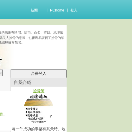
|
|
|
新聞
PChome
登入
經的應用有陰宅、陽宅、命名、擇日、地理風
就失去撿骨的意義，也很容易誤觸了撿骨的禁
免誤觸撿骨禁忌。
自我介紹
撿骨師
骨
、
每一件成功的事都有其天時、地