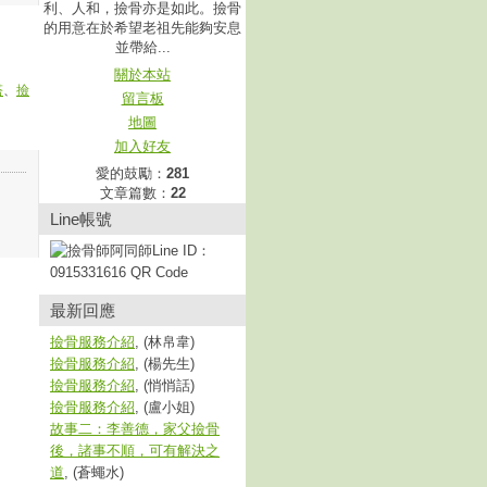
利、人和，撿骨亦是如此。撿骨
的用意在於希望老祖先能夠安息
並帶給...
關於本站
塔
、
撿
留言板
地圖
加入好友
愛的鼓勵：
281
文章篇數：
22
Line帳號
最新回應
撿骨服務介紹
, (林帛韋)
撿骨服務介紹
, (楊先生)
撿骨服務介紹
, (悄悄話)
撿骨服務介紹
, (盧小姐)
故事二：李善德，家父撿骨
後，諸事不順，可有解決之
道
, (蒼蠅水)