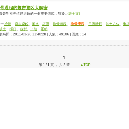
骨過程的趨吉避凶大解密
骨是對祖先慎終追遠的一個重要儀式，對於...
(詳全文)
撿骨
、
趨吉避凶
、
風水
、
堪輿
、
撿骨過程
、
撿骨流程
、
日課時辰
、
破土方位
、
進
破土
、
擇日
、
龜裂
、
下陷
、
羅盤
時間：2011-03-26 11:40:28 | 人氣：49106 | 回應：14
1
.
第 1 / 1 頁 ， 共 2 筆
▲TOP