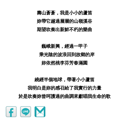
壽山蒼蒼，我是
小小的蘆笛
妳帶它越過層層的山嶺溪谷
期望吹奏出新鮮不朽的樂曲
巍峨新興，經過一甲子
乘光陰的波浪回到故鄉的岸
妳依然桃李芬芳春滿園
繞經半個地球，帶著小小
蘆笛
我明白是妳的感召給了我實行的力量
於是吹奏妳曾呵護過的曲調
來獻唱我生命的歌