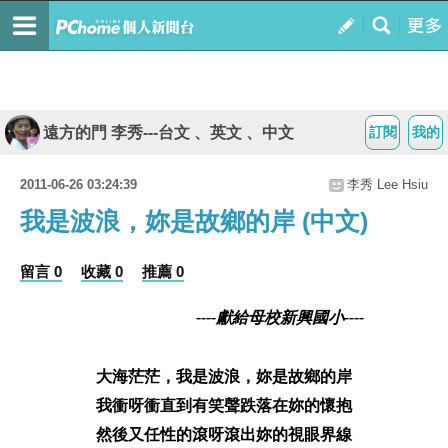
遠方的門 李秀---台文 、英文 、中文
訂閱
我的
2011-06-26 03:24:39
李秀 Lee Hsiu
我是波浪，妳是故鄉的岸 (中文)
留言 0
收藏 0
推薦 0
----
獻給母校
新興
國小
----
大海茫茫，我是波浪，妳是故鄉的岸
我衝呀衝直到有笑聲跌落在妳的懷抱
然後又任性的滾呀滾出妳的視眼界
線