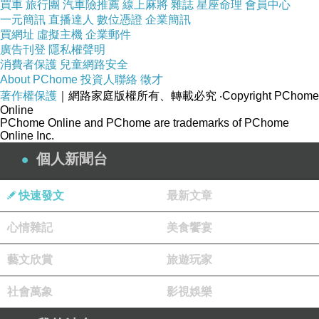
買車
旅行團
汽車險推薦
線上麻將
雜誌
星座命理
會員中心
一元簡訊
直播達人
數位憑證
企業簡訊
買網址
虛擬主機
企業郵件
廣告刊登
隱私權聲明
消費者保護
兒童網路安全
About PChome
投資人聯絡
徵才
著作權保護
｜網路家庭版權所有、轉載必究
‧Copyright PChome
Online
PChome Online and PChome are trademarks of PChome
Online Inc.
個人新聞台
快速發文
最新文章
心情雜記
美食饗宴
藝文欣賞
旅遊玩家
社會萬象
影視娛樂