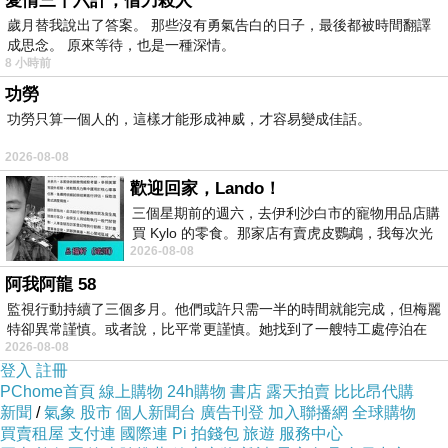
愛情三十六計，借刀殺人
歲月替我說出了答案。 那些沒有勇氣告白的日子，最後都被時間翻譯
成思念。 原來等待，也是一種深情。
8 小時前
功勞
功勞只算一個人的，這樣才能形成神威，才容易變成佳話。
2026-08-08
歡迎回家，Lando！
三個星期前的週六，去伊利沙白市的寵物用品店購
買 Kylo 的零食。那家店有賣虎皮鸚鵡，我每次光
2026-08-08
顧都會去看一下。他們偶爾會引進 C
阿我阿龍 58
監視行動持續了三個多月。他們或許只需一半的時間就能完成，但梅麗
特卻異常謹慎。或者說，比平常更謹慎。她找到了一艘特工處停泊在
2026-08-08
登入
註冊
PChome首頁
線上購物
24h購物
書店
露天拍賣
比比昂代購
新聞
/
氣象
股市
個人新聞台
廣告刊登
加入聯播網
全球購物
買賣租屋
支付連
國際連
Pi 拍錢包
旅遊
服務中心