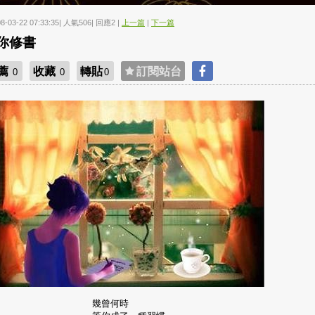
08-03-22 07:33:35| 人氣506| 回應2 |
上一篇
|
下一篇
你修書
薦
收藏
轉貼
訂閱站台
0
0
0
幾曾何時