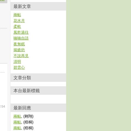
最新文章
兩帖
花水月
柔軟
風乾過往
喃喃自語
夜無眠
揭瘡疤
不說再見
清明
碧雲心
文章分類
本台最新標籤
2:54
最新回應
兩帖
, (翱翔)
兩帖
, (梧桐)
兩帖
, (梧桐)