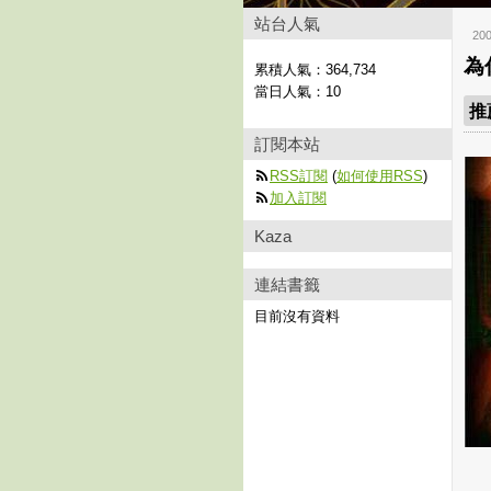
站台人氣
20
為
累積人氣：
364,734
當日人氣：
10
推
訂閱本站
RSS訂閱
(
如何使用RSS
)
加入訂閱
Kaza
連結書籤
目前沒有資料