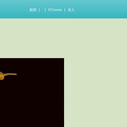
|
|
|
新聞
PChome
登入