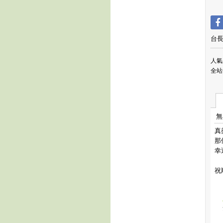
台
人氣(
全站
無
真
那
幸
祝