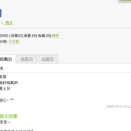
長：
飛天
506) | 回應(2)| 推薦 (
0
)| 收藏 (
0
)|
轉寄
分類:
不分類
推薦(
0
)
收藏(
0
)
回應(2)
名
羨慕
個好福氣的
運人兒
順心~ ^^
2008-03-22 10:1
版主回應
安安～