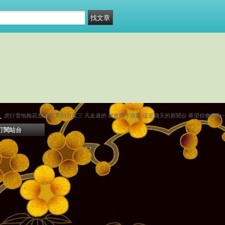
～
虎行雪地梅花五 鶴立霜田竹葉三 凡走過的 就會留下痕跡 這是飛天的新聞台 希望你會喜歡~
訂閱站台