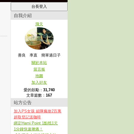
自我介紹
飛天
善良 率直 簡單過日子
關於本站
留言板
地圖
加入好友
愛的鼓勵：
31,740
文章篇數：
167
站方公告
加入PS女孩 組隊瘋搶2百萬
超取登記送咖啡
綁定Hami Point 1點抵1元
1分鐘快速揪痛！