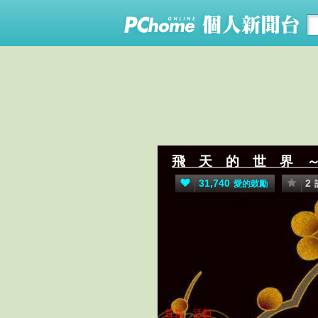
飛 天 的 世 界 
31,740
2
愛的鼓勵
首頁
活動