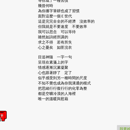
等你成了一種習慣
幾曾何時
為你播字筆耕也成了習慣
面對這麼一個Ｅ世代
是完完全全的不經濟 沒效率的
我就是不要速度 不要效率
我可以思念 可以等待
雖然如詩經所講的
求之不得 若有所失
心之憂矣 如匪浣衣
目追神隨 一字一句
呈現在素箋上的字
情感逐漸沉澱凝聚
心也跟著靜了 定了
乎感受到另一種時間的尺度
知不覺也成為你我溝通的模式
思緒行行復行行的化零為整
都是空曠冷漠的人海裡
唯一的溫暖與慰藉
我要