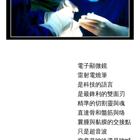
電子顯微鏡
雷射電燒筆
是科技的語言
是最鋒利的雙面刃
精準的切割靈與魂
直達骨和髓筋與络
曩腫與黏膜的交接點
只是超音波