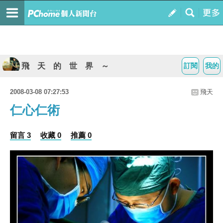
飛 天 的 世 界 ～
訂閱
我的
2008-03-08 07:27:53
飛天
仁心仁術
留言 3
收藏 0
推薦 0