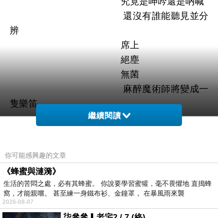
究竟是呻吟還是吶喊
還沒有誰能聽見並分
辨
席上
絕塵
無菌
麻醉魔術師將變成一
隻樂笛
繼續閱讀
演奏一曲催眠
而樂章
卻是不須專業
你可能感興趣的文章
也能聽懂得美妙音符
《蜂蜜與漣漪》
生活的苦悶之處，必有其蜂蜜。 你說要學習蜜獾，毫不畏懼地 直搗蜂
窩，才能親嚐。 甚至練一身鐵布衫、金鐘罩， 在暴風雨來襲
2026-08-07
柒參參▎老宅2 / 7 (終)