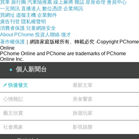
買車
旅行團
汽車險推薦
線上麻將
雜誌
星座命理
會員中心
2008-03-11 10:56:31
一元簡訊
直播達人
數位憑證
企業簡訊
我相信這世上還是有很多具有&quot仁心仁術&quot
買網址
虛擬主機
企業郵件
的好醫生
廣告刊登
隱私權聲明
消費者保護
兒童網路安全
只是，要用心去找～幸運地人，才會碰到！ ^^
About PChome
投資人聯絡
徵才
著作權保護
｜網路家庭版權所有、轉載必究
‧Copyright PChome
版主回應
Online
安安～
PChome Online and PChome are trademarks of PChome
Online Inc.
有一句台語俗話說～ &quot先生緣主人福
&quot
個人新聞台
相信喬美女就是那個幸運的人～～～ ^^
2008-03-11 20:06:04
快速發文
最新文章
心情雜記
美食饗宴
藏龍
2008-03-08 08:02:27
藝文欣賞
旅遊玩家
這陣子的疲憊
深深體會
社會萬象
影視娛樂
健康真的無價
愛要及時