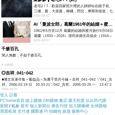
老宅2 / 7 - 歡迎回家照片裡的人靜靜站在鏡子前。
三樓，廄，大崽蕥，柳橘，閆兒，摩斯和崽崽，七
2026-08-07
個人整整齊齊地站在鏡框之外，如同
AI「曼波女郎」葛蘭1961年的結婚＋蜜月旅行 #戀上老電影 #葛蘭 #粟子
1961年5月至12月 葛蘭的結婚與蜜月旅行5月04日
葛蘭（1933～2026）偕同未婚夫高福全（1916～
2026-08-07
2004）乘郵輪赴倫敦6月15日於英國倫敦St.S
藏龍
千瘡百孔
2008-03-12 11:00:09
閱人無數，不如千瘡百孔。
妳好^_^
病人今天出院～
9 小時前
謝謝祈福^_^
◎吉祥_041~042
版主回應
■潘文良著作集＞勵益品＞魚雁千里共今緣＞吉祥_041~042 ▽041_吉
晨安～
祥。2006.03.19.日 20:33:21▽042_吉祥。2006.03.20.一 13:47:2
2026-08-07
出院後一切順利吧～～ ^^
登入
註冊
2008-03-13 07:07:41
PChome首頁
線上購物
24h購物
書店
露天拍賣
比比昂代購
新聞
/
氣象
股市
個人新聞台
廣告刊登
加入聯播網
全球購物
買賣租屋
支付連
國際連
Pi 拍錢包
旅遊
服務中心
歐陽喬