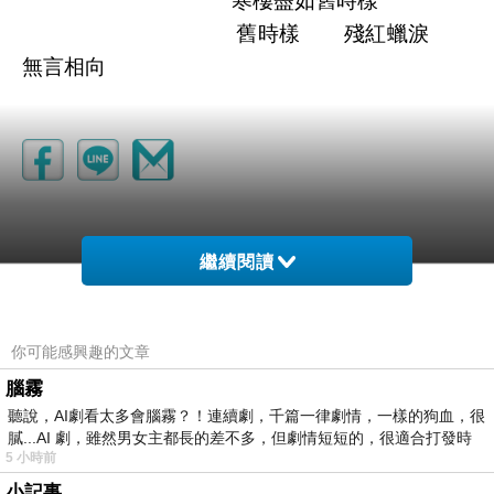
寒樓盡如舊時樣
舊時樣 殘紅蠟淚
無言相向
繼續閱讀
你可能感興趣的文章
腦霧
聽說，AI劇看太多會腦霧？！連續劇，千篇一律劇情，一樣的狗血，很
藏龍
膩...AI 劇，雖然男女主都長的差不多，但劇情短短的，很適合打發時
2008-01-19 20:27:58
5 小時前
因為藏龍不會寫這個^^ccc
小記事