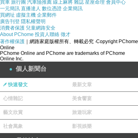
買車
旅行團
汽車險推薦
線上麻將
雜誌
星座命理
會員中心
版主回應
一元簡訊
直播達人
數位憑證
企業簡訊
好文采～
買網址
虛擬主機
企業郵件
感激來訪回應～
廣告刊登
隱私權聲明
謝謝 ^^
消費者保護
兒童網路安全
2008-01-17 20:55:28
About PChome
投資人聯絡
徵才
著作權保護
｜網路家庭版權所有、轉載必究
‧Copyright PChome
Online
PChome Online and PChome are trademarks of PChome
看更多回應
Online Inc.
個人新聞台
快速發文
最新文章
心情雜記
美食饗宴
藝文欣賞
旅遊玩家
社會萬象
影視娛樂