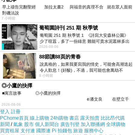
假日愉快^_^
早上禱告完翻聖經 加拉太書2 與福音的真理不合 就在眾人面前
對磯法說
歐陽喬
7 小時前
2008-01-17 14:48:18
葡萄園詩刊 251 期 秋季號
寫得真好！
葡萄園 251 期 秋季號 1 《詩寫大安森林公園》
版主回應
少了喧囂，多了一份綠意 難能可貴水泥叢林多出
2026-08-06
謝謝誇獎 ^_^
一
88節讀88頁的青春
耶～ 我們一起加油 加油 加油～
說真格的，如果我要寫我的情史，可能會高潮迭起
一定要更好～ 妳也要趕快好起來唷～
令人歎息！(好酸)，不過，我可能也會萬劫不
2008-01-17 20:58:45
8 小時前
復...，每天跪鍵盤還是被判了花心的罪
◎小鷹的抉擇
釋放囚鳥
■寓言故事 ◎小鷹的抉擇
2008-01-17 13:05:17
⊕潘文良 在壁立千
2026-08-06
仞的懸崖上，有一座遮天蔽
輕呢喃 悄然拭淚訴柔腸
登入
註冊
訴柔腸 欲筆且休 落拓難藏
溶月似鏡映滄桑
PChome首頁
線上購物
24h購物
書店
露天拍賣
比比昂代購
百年化蝶千年殤
新聞
/
氣象
股市
個人新聞台
廣告刊登
加入聯播網
全球購物
髮如星 借問飛花 何時蘸上
買賣租屋
支付連
國際連
Pi 拍錢包
旅遊
服務中心