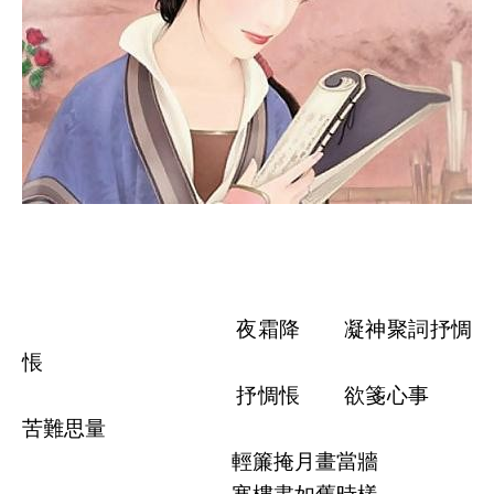
夜霜降 凝神聚詞抒惆
悵
抒惆悵 欲箋心事
苦難思量
輕簾掩月畫當牆