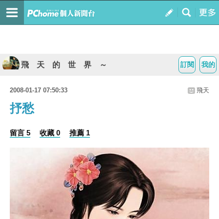
飛 天 的 世 界 ～
訂閱
我的
2008-01-17 07:50:33
飛天
抒愁
留言 5
收藏 0
推薦 1