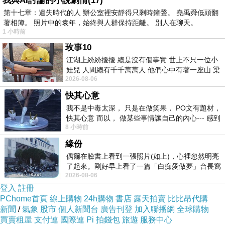
我與AI討論的小說劇情(17)
版主回應
閣下很勇敢唷~
第十七章：遺失時代的人 辦公室裡安靜得只剩時鐘聲。 堯禹舜低頭翻
跟樓上的回文一樣
著相簿。 照片中的袁年，始終與人群保持距離。 別人在聊天。
1 小時前
可通通去按無名家的門鈴 ^_^
2008-01-03 19:08:05
玫事10
江湖上紛紛擾擾 總是沒有個事實 世上不只一位小
娃兒 人間總有千千萬萬人 他們心中有著一座山 梁
斷雲
2026-08-06
山佛山泰華衡恆嵩 一山之高
2008-01-03 10:43:00
春蠶到死絲方盡...
快其心意
我不是中毒太深， 只是在做笑果， PO文有題材，
版主回應
快其心意 而以， 做某些事情讓自己的內心--- 感到
謝謝來訪~
8 小時前
愉快。
至於您的回應>>
緣份
應該到無名他家去叩門
比較適當的說... ^_^
偶爾在臉書上看到一張照片(如上)，心裡忽然明亮
2008-01-03 19:03:56
了起來。剛好早上看了一篇「白痴愛做夢」台長寫
2026-08-06
的貼文，在回顧年輕時瘋狂愛上
登入
註冊
無名
PChome首頁
線上購物
24h購物
書店
露天拍賣
比比昂代購
2008-01-02 11:06:55
新聞
/
氣象
股市
個人新聞台
廣告刊登
加入聯播網
全球購物
情意真
買賣租屋
支付連
國際連
Pi 拍錢包
旅遊
服務中心