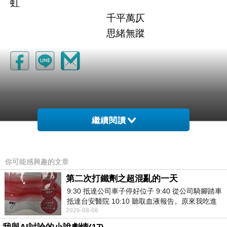
虹
千平萬仄
思緒無蹤
繼續閱讀
你可能感興趣的文章
樂樂
第二次打鐵劑之超混亂的一天
2008-01-03 11:55:18
9:30 抵達公司車子停好位子 9:40 從公司騎腳踏車
要愛就要冒險
抵達台安醫院 10:10 聽取血液報告。原來我吃進
祝天下有情人終成眷屬^^
2026-08-06
去的 B12 彌可保並非沒有吸收而是超