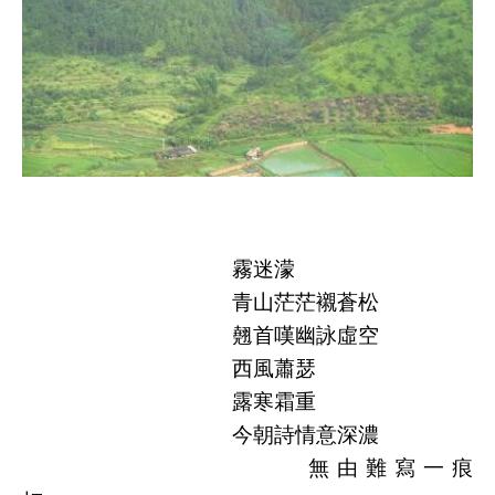
霧迷濛
青山茫茫襯蒼松
翹首嘆幽詠虛空
西風蕭瑟
露寒霜重
今朝詩情意深濃
無由難寫一痕