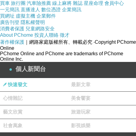
痴心守候影芳蹤
買車
旅行團
汽車險推薦
線上麻將
雜誌
星座命理
會員中心
海枯石爛終不悔
一元簡訊
直播達人
數位憑證
企業簡訊
深深的愛
買網址
虛擬主機
企業郵件
淺淺的說
廣告刊登
隱私權聲明
化成詩句一篇篇
消費者保護
兒童網路安全
只為伊人抿一笑
About PChome
投資人聯絡
徵才
天地為證
著作權保護
｜網路家庭版權所有、轉載必究
‧Copyright PChome
情比金堅
Online
PChome Online and PChome are trademarks of PChome
版主回應
Online Inc.
問世間
情是何物
個人新聞台
直教生死相許...
2008-01-02 21:46:53
快速發文
最新文章
心情雜記
美食饗宴
藝文欣賞
旅遊玩家
社會萬象
影視娛樂