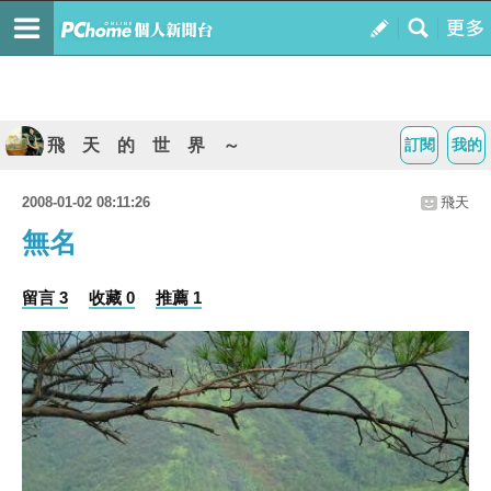
飛 天 的 世 界 ～
訂閱
我的
2008-01-02 08:11:26
飛天
無名
留言 3
收藏 0
推薦 1