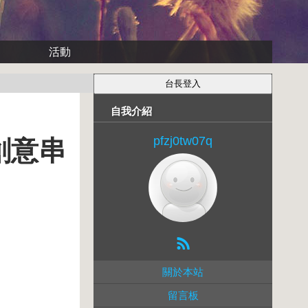
活動
自我介紹
pfzj0tw07q
創意串
關於本站
留言板