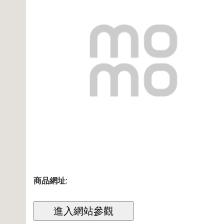
商品網址
: