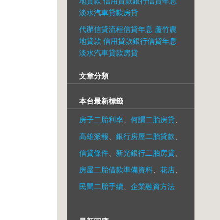
地貸款 信用貸款銀行信貸年息
淡水汽車貸款房貸
代辦信貸流程信貸年息 蘆竹農
地貸款 信用貸款銀行信貸年息
淡水汽車貸款房貸
文章分類
本台最新標籤
房子二胎利率
、
何謂二胎房貸
、
高雄派報
、
銀行房屋二胎貸款
、
信貸條件
、
新光銀行二胎房貸
、
房屋二胎借款準備資料
、
花店
、
民間二胎手續
、
企業融資方法