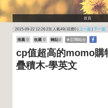
首頁
2015-09-22 12:26:23| 人氣49| 回應0 |
上一篇
|
下一篇
推薦
0
收藏
0
轉貼
0
訂閱站台
cp值超高的momo購
疊積木-學英文