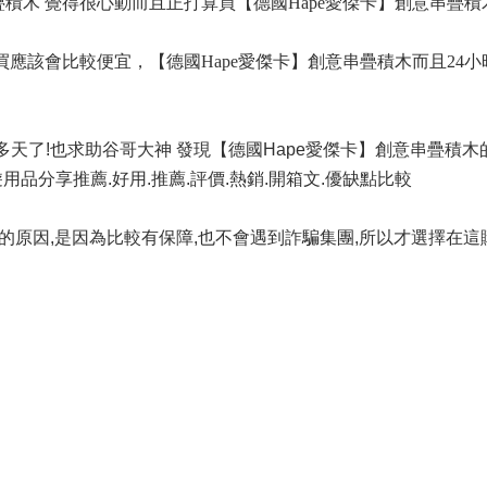
疊積木 覺得很心動而且正打算買【德國Hape愛傑卡】創意串疊積
買應該會比較便宜，【德國Hape愛傑卡】創意串疊積木而且24
多天了!也求助谷哥大神 發現【德國Hape愛傑卡】創意串疊積
用品分享推薦.好用.推薦.評價.熱銷.開箱文.優缺點比較
 的原因,是因為比較有保障,也不會遇到詐騙集團,所以才選擇在這