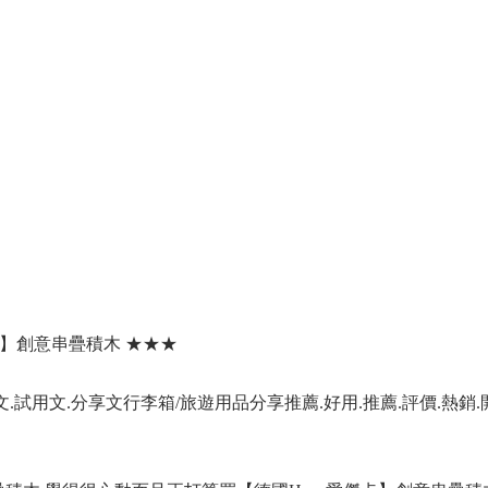
傑卡】創意串疊積木 ★★★
.試用文.分享文行李箱/旅遊用品分享推薦.好用.推薦.評價.熱銷.