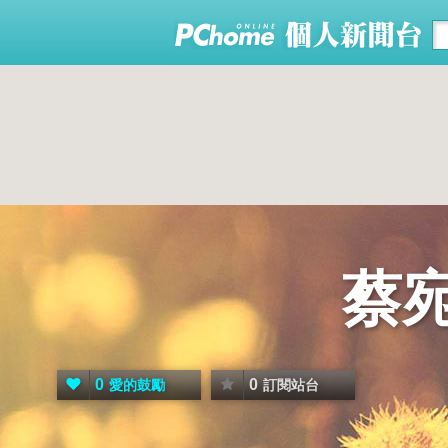
蔡
0
0
愛的鼓勵
訂閱站台