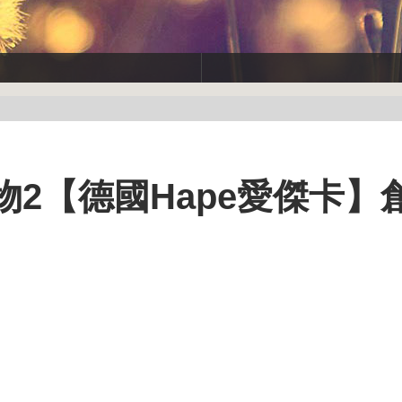
物2【德國Hape愛傑卡】