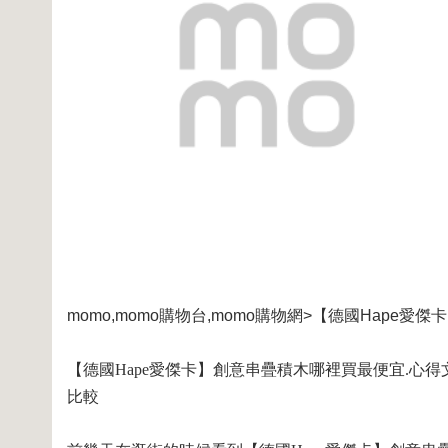
momo,momo購物台,momo購物網>【德國Hape愛
【德國Hape愛傑卡】創意串疊積木哪裡買最便宜.心得文
比較