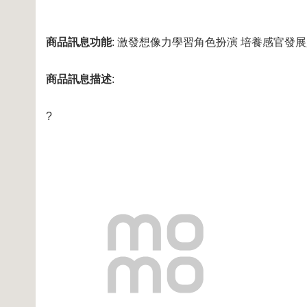
商品訊息功能
: 激發想像力學習角色扮演 培養感官發
商品訊息描述
:
?