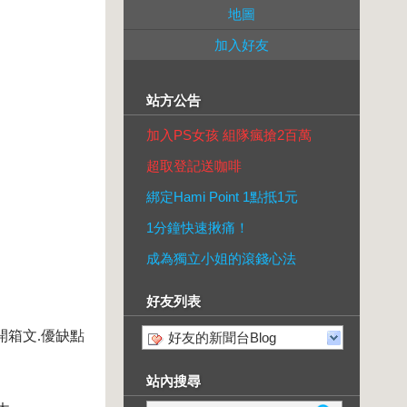
地圖
加入好友
站方公告
加入PS女孩 組隊瘋搶2百萬
超取登記送咖啡
綁定Hami Point 1點抵1元
1分鐘快速揪痛！
成為獨立小姐的滾錢心法
好友列表
開箱文.優缺點
好友的新聞台Blog
站內搜尋