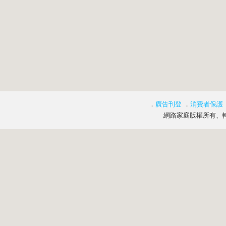
．
廣告刊登
．
消費者保護
網路家庭版權所有、轉載必究 