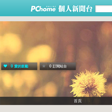
0
0
愛的鼓勵
訂閱站台
首頁