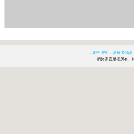
．
廣告刊登
．
消費者保護
網路家庭版權所有、轉載必究 