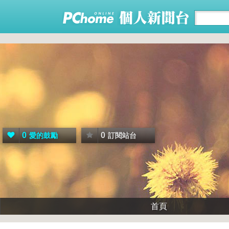
0
0
愛的鼓勵
訂閱站台
首頁