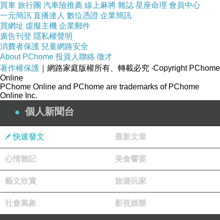
專屬TPU軟殼、多功能支架
買車
旅行團
汽車險推薦
線上麻將
雜誌
星座命理
會員中心
一元簡訊
直播達人
數位憑證
企業簡訊
防刮抗震密合度高
買網址
虛擬主機
企業郵件
內裡設計收納層、支架使用
廣告刊登
隱私權聲明
消費者保護
兒童網路安全
About PChome
投資人聯絡
徵才
著作權保護
｜網路家庭版權所有、轉載必究
‧Copyright PChome
Online
PChome Online and PChome are trademarks of PChome
Online Inc.
商品訊息描述
:
個人新聞台
X_mart SONY Xperia Z2 D6503完美拼色磁扣側
快速發文
最新文章
翻皮套
心情雜記
美食饗宴
藝文欣賞
旅遊玩家
社會萬象
影視娛樂