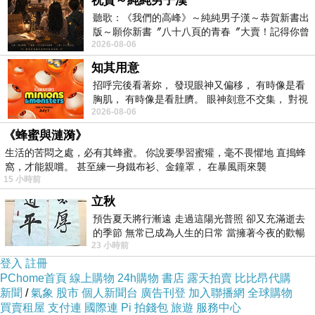
祝賀～純純男子漢
聽歌：《我們的高峰》～純純男子漢～恭賀新書出
商品網址
:
版～願你新書〞八十八頁的青春〞大賣！記得你曾
http://www.momoshop.com.tw/goods/GoodsDet
2026-08-06
經在我的版留言…「好讚的圖^^感覺大家
ail.jsp?
知其用意
招呼完後看著妳， 發現眼神又偏移， 有時像是看
i_code=2689586&memid=6000000188&cid=a
胸肌， 有時像是看肚臍。 眼神刻意不交集， 對視
puad&oid=1&osm=league
2026-08-06
視線不對齊， 讓我很難不
《蜂蜜與漣漪》
商品訊息功能
:
生活的苦悶之處，必有其蜂蜜。 你說要學習蜜獾，毫不畏懼地 直搗蜂
窩，才能親嚐。 甚至練一身鐵布衫、金鐘罩， 在暴風雨來襲
15 小時前
立秋
品號：2689586
預告夏天將行漸遠 走過這陽光普照 卻又充滿逝去
的季節 無常已成為人生的日常 當擁著今夜的歡暢
23 小時前
舒心 轉眼驟成昨日 而明晨 太陽
登入
註冊
量身打造，呈現專業且個性風格
PChome首頁
線上購物
24h購物
書店
露天拍賣
比比昂代購
新聞
/
氣象
股市
個人新聞台
廣告刊登
加入聯播網
全球購物
側邊全包覆您的手機
買賣租屋
支付連
國際連
Pi 拍錢包
旅遊
服務中心