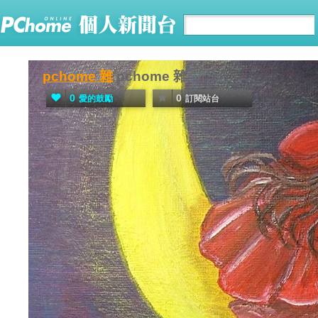
pchome 雜
pchome 雜
0
0
愛的鼓勵
訂閱站台