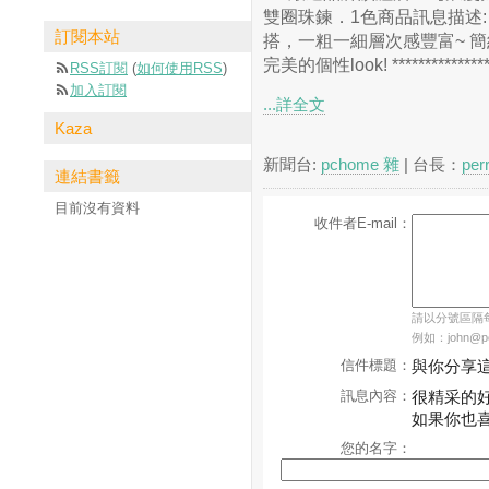
雙圈珠鍊．1色商品訊息描述:
訂閱本站
搭，一粗一細層次感豐富~ 
完美的個性look! ****************
RSS訂閱
(
如何使用RSS
)
加入訂閱
...詳全文
Kaza
新聞台:
pchome 雜
| 台長：
per
連結書籤
目前沒有資料
收件者E-mail：
請以分號區隔每個
例如：john@pch
信件標題：
與你分享
訊息內容：
很精采的
如果你也
您的名字：