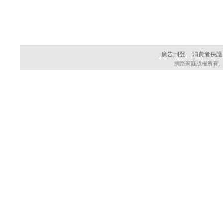
廣告刊登
消費者保護
．
．
網路家庭版權所有、轉載必究