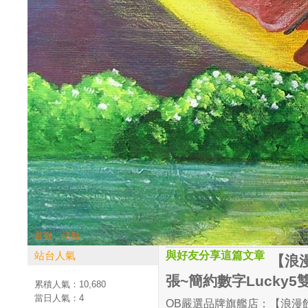
首頁
活動
站台人氣
與好友分享這篇文章
【浪
張~簡約數字Lucky5
累積人氣：
10,680
當日人氣：
4
OB嚴選品牌旗艦店：【浪漫飾品