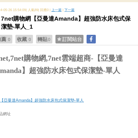
14-05-26 15:54:09| 人氣89| 回應0 |
上一篇
|
下一篇
7net購物網【亞曼達Amanda】超強防水床包式保
潔墊-單人_1
推薦
收藏
轉貼
訂閱站台
0
0
0
net,7net購物網,7net雲端超商-【亞曼達
Amanda】超強防水床包式保潔墊-單人
品網址