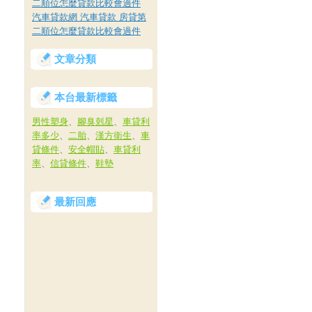
二順位怎麼貸款比較會過件
汽車貸款網 汽車貸款 房貸第
二順位怎麼貸款比較會過件
文章分類
本台最新標籤
男性塑身
、
腳臭剋星
、
車貸利
率多少
、
二胎
、
漢方衛生
、
車
貸條件
、
安全帽貼
、
車貸利
率
、
信貸條件
、
鞋墊
最新回應