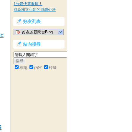
1分鐘快速揪痛！
成為獨立小姐的滾錢心法
好友列表
好友的新聞台Blog
id
站內搜尋
標題
內容
標籤
s