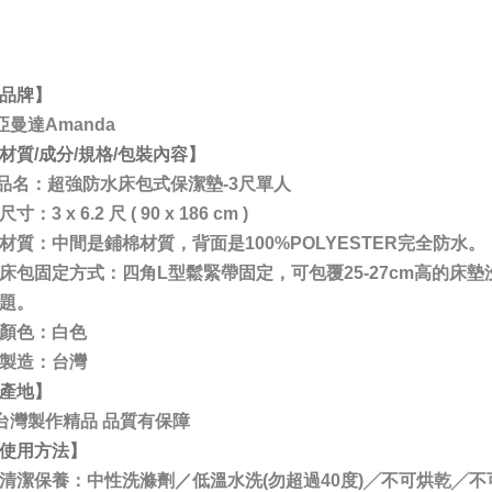
品牌】
亞曼達Amanda
材質/成分/規格/包裝內容】
品名：超強防水床包式保潔墊-3尺單人
寸：3 x 6.2 尺 ( 90 x 186 cm )
材質：中間是鋪棉材質，背面是100%POLYESTER完全防水。
床包固定方式：四角L型鬆緊帶固定，可包覆25-27cm高的床墊
題。
顏色：白色
製造：台灣
產地】
台灣製作精品 品質有保障
使用方法】
清潔保養：中性洗滌劑／低溫水洗(勿超過40度)╱不可烘乾╱不