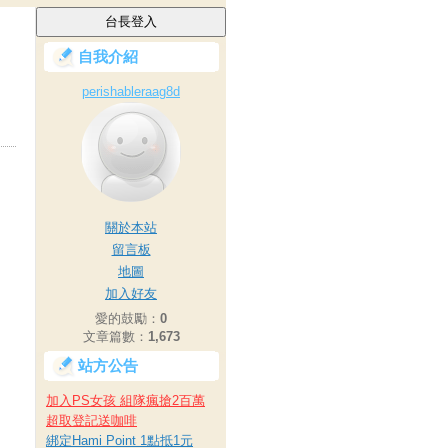
自我介紹
perishableraag8d
關於本站
留言板
地圖
加入好友
愛的鼓勵：
0
文章篇數：
1,673
站方公告
加入PS女孩 組隊瘋搶2百萬
超取登記送咖啡
綁定Hami Point 1點抵1元