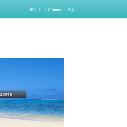
|
|
|
新聞
PChome
登入
訂閱站台