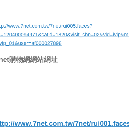
tp://www.7net.com.tw/7net/rui005.faces?
D=120400094971&catid=1820
&visit_chn=02&vid=ivip&m
ivip_01&user=af000027898
7net購物網網站網址
ttp://www.7net.com.tw/7net/rui001.face