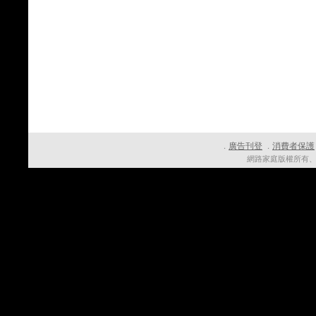
廣告刊登
消費者保護
．
．
網路家庭版權所有、轉載必究