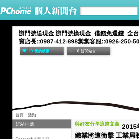
辦門號送現金
辦門號換現金_借錢免還錢_全台五間
寶店長::0987-412-898棠棠客服::0926-25
0
0
愛的鼓勵
訂閱站台
首頁
活動
好站推薦
與好友分享這篇文章
201
織業將遭衝擊 工業局