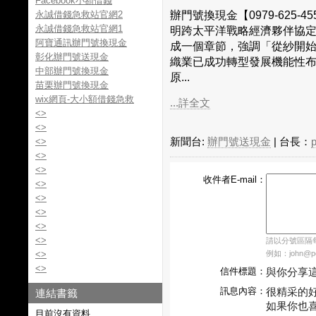
Facebook小額借錢
辦門號換現金【0979-625-45
永誠借錢急救站官網2
永誠借錢急救站官網1
明跨太平洋戰略經濟夥伴協定
阿寶通訊辦門號換現金
成一個章節，強調「從紗開
彰化辦門號送現金
織業已成功轉型發展機能性布
中部辦門號換現金
原...
苗栗辦門號換現金
wix網頁-大小額借錢急救
...詳全文
<>
<>
<>
新聞台:
辦門號送現金
| 台長：
<>
<>
收件者E-mail：
<>
<>
<>
<>
<>
請以分號區隔每個
<>
例如：john@pch
<>
信件標題：
與你分享
訊息內容：
很精采的
連結書籤
如果你也
目前沒有資料