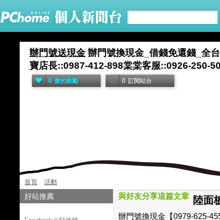
辦門號送現金
辦門號換現金_借錢免還錢_全台五間
寶店長::0987-412-898棠棠客服::0926-25
0
0
愛的鼓勵
訂閱站台
首頁
活動
好站推薦
與好友分享這篇文章
陸面
辦門號換現金【0979-625-4