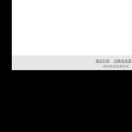
廣告刊登
消費者保護
．
．
網路家庭版權所有、轉載必究