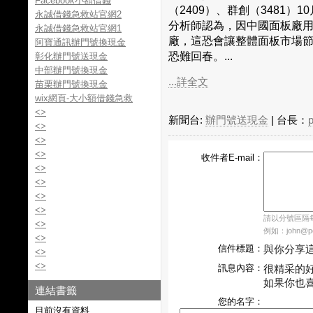
Facebook小額借錢
（2409）、群創（3481
永誠借錢急救站官網2
分析師認為，因中國面板廠
永誠借錢急救站官網1
廠，這恐會讓整體面板市場
阿寶通訊辦門號換現金
恐難回春。...
彰化辦門號送現金
中部辦門號換現金
...詳全文
苗栗辦門號換現金
wix網頁-大小額借錢急救
<>
新聞台:
辦門號送現金
| 台長：
<>
<>
<>
收件者E-mail：
<>
<>
<>
<>
請以分號區隔每個
<>
例如：john@pch
<>
信件標題：
與你分享
<>
<>
訊息內容：
很精采的
如果你也
連結書籤
您的名字：
目前沒有資料