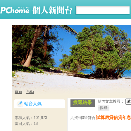
首頁
活動
站內文章搜尋：
搜尋結果
站台人氣
試算房貸信貸年息
共找到0筆符合
累積人氣：
101,973
當日人氣：
18