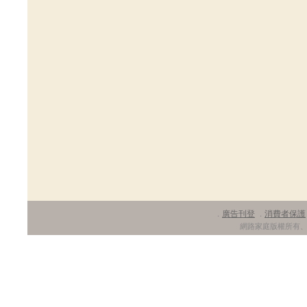
廣告刊登
消費者保護
．
．
網路家庭版權所有、轉載必究