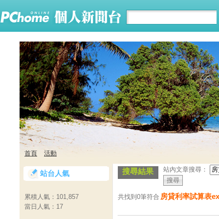
首頁
活動
站內文章搜尋：
搜尋結果
站台人氣
房貸利率試算表exc
共找到0筆符合
累積人氣：
101,857
當日人氣：
17