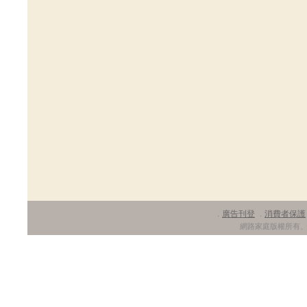
廣告刊登
消費者保護
．
．
網路家庭版權所有、轉載必究