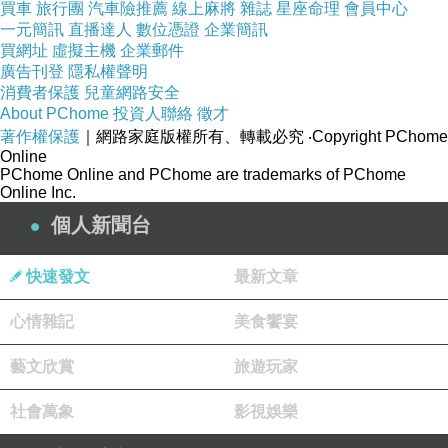
買車
旅行團
汽車險推薦
線上麻將
雜誌
星座命理
會員中心
2010年至2012年中國B2C市場細分品類占比的
一元簡訊
直播達人
數位憑證
企業簡訊
買網址
虛擬主機
企業郵件
分析顯示，三年來，食品生鮮占B2C網購總體市
廣告刊登
隱私權聲明
場比例分別為0.23%，0.52%和1.01%，年增速
消費者保護
兒童網路安全
About PChome
投資人聯絡
徵才
超過90%。在經歷瞭網購圖書、電子產品以及服
著作權保護
｜網路家庭版權所有、轉載必究
‧Copyright PChome
裝後，高利潤、市場前景廣闊的生鮮領域，生鮮
Online
PChome Online and PChome are trademarks of PChome
物品成為電商逐利的下一站。據瞭解，在競爭已
Online Inc.
白熱化的3C產品領域，其利潤僅為3%。而在食
個人新聞台
品生鮮領域，商品的采購價格低，零售終端價格
高，在流通環節，有較大的利潤空間。電商專傢
快速發文
最新文章
魯振旺曾對媒體分析，生鮮毛利約為50%-60%，
心情雜記
美食饗宴
其運配成本約占20%。統計顯示，目前，中國全
社會生鮮產品零售總額約為2.5萬億元，線上的交
藝文欣賞
旅遊玩家
易額僅占其中1%，還處於起步階段。專傢分析，
社會萬象
影視娛樂
未來一段時間，隨著生鮮電商的活躍，這個比例