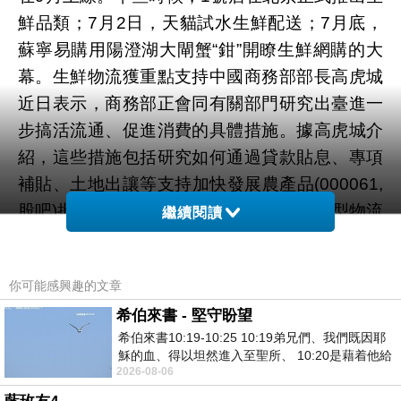
鮮品類；7月2日，天貓試水生鮮配送；7月底，
蘇寧易購用陽澄湖大閘蟹“鉗”開瞭生鮮網購的大
幕。生鮮物流獲重點支持中國商務部部長高虎城
近日表示，商務部正會同有關部門研究出臺進一
步搞活流通、促進消費的具體措施。據高虎城介
紹，這些措施包括研究如何通過貸款貼息、專項
補貼、土地出讓等支持加快發展農產品(000061,
股吧)批發市場、農產品冷鏈物流設施、大型物流
繼續閱讀
配送中心等具有公益性質的流通設施。高虎城表
示，今年上半年，居民消費增速逐月加快。而且
你可能感興趣的文章
鄉村消費快於城鎮消費，商品消費增長快於餐飲
希伯來書 - 堅守盼望
消費，網絡消費增長快於實體店消費，非耐用消
希伯來書10:19-10:25 10:19弟兄們、我們既因耶
費品消費快於耐用消費品消費。此外，高虎城表
穌的血、得以坦然進入至聖所、 10:20是藉着他給
示商務部還將積極支持當前出現的一些新的具有
2026-08-06
我們開了一條又新又活的路從幔子經過
潛力的貿易方式和新型服務，擴大鼓勵進口技術