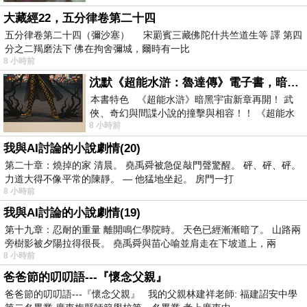
大藏經22，五分律卷第二十四
五分律卷第二十四（彌沙塞） 宋罽賓三藏佛陀什共竺道生等 譯 第四
分之二羯磨法下 佛在拘舍彌城，爾時有一比
8 小時前
沈默《超能水滸：魯達傳》電子書，暗黑宇宙新章，一一五年八月璀璨上架！
本書特色 《超能水滸》暗黑宇宙新章再開！ 武
俠、奇幻與間諜小說的撞擊與相容！！ 《超能水
8 小時前
滸》系列第四部變幻登場
我與AI討論的小說劇情(20)
第二十章：燒掉的家 清晨。 堯禹舜被急促敲門聲驚醒。 砰、砰、砰。
力道大得不像平常的陳靜。 — 他猛地坐起。 房門一打
8 小時前
我與AI討論的小說劇情(19)
第十九章：忍耐的重量 離開鳴仁學院時。 天色已經漸漸暗了。 山路兩
旁樹影被夕陽拉得很長。 堯禹舜與苗心喻並肩走在下坡道上，兩
8 小時前
爸爸節的叨叨語---『懷念父親』
爸爸節的叨叨語---『懷念父親』 我的父親林建祥老師: 福建詔安中學