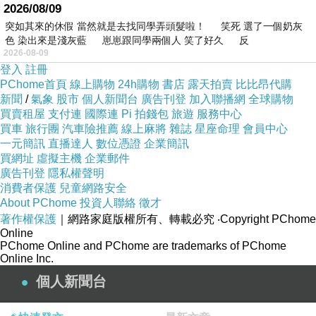
2026/08/09
突如其來的休假 當然就是去找同學弄頭髮啦！ 笑死 選了一個奶灰
色 染出來是淺灰藍 崽崽跟同學兩個人 笑了好久 反
2026-08-09
登入
註冊
PChome首頁
線上購物
24h購物
書店
露天拍賣
比比昂代購
新聞
/
氣象
股市
個人新聞台
廣告刊登
加入聯播網
全球購物
買賣租屋
支付連
國際連
Pi 拍錢包
旅遊
服務中心
買車
旅行團
汽車險推薦
線上麻將
雜誌
星座命理
會員中心
一元簡訊
直播達人
數位憑證
企業簡訊
買網址
虛擬主機
企業郵件
廣告刊登
隱私權聲明
消費者保護
兒童網路安全
About PChome
投資人聯絡
徵才
著作權保護
｜網路家庭版權所有、轉載必究
‧Copyright PChome
Online
PChome Online and PChome are trademarks of PChome
Online Inc.
個人新聞台