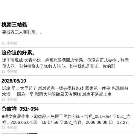
桃園三結義
要找齊三人和孔明。。
16 小時前
追你追的好累。
逮了個現成 犬青小姐，麻煩您跟我回忠情局。你現在正式被控，故意
傷人罪。它包括偷去了無數人的心。其中我也是苦主。你的刑
17 小時前
2026/08/10
話說 早上太早起了 崽崽送完一號去學校以後 回家第一件事 先洗個熱
水澡 因為一早 那雨大的跟颱風天沒兩樣 崽崽不過就上車
18 小時前
◎吉祥_051~054
■潘文良著作集＞勵益品＞魚雁千里共今緣＞吉祥_051~054 ▽051_吉
祥。2006.05.04.四 15:17:56 ▽052_吉祥。2006.06.08.四 12:27:
18 小時前