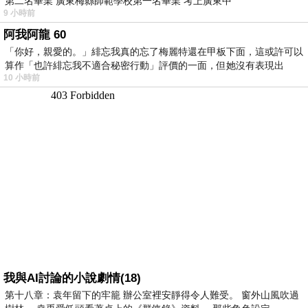
第二名畢業 廣東梅縣師範學校第一名畢業 考上廣東中
9 小時前
阿我阿龍 60
「你好，親愛的。」緋忘我真的忘了梅麗特還在甲板下面，這或許可以
算作「也許緋忘我不適合秘密行動」評價的一面，但她沒有表現出
10 小時前
我與AI討論的小說劇情(18)
第十八章：袁年留下的牢籠 辦公室裡安靜得令人難受。 窗外山風吹過