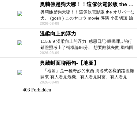
奥莉佛是狗天哪！！這傢伙電影版 the オリバーな犬、 (gosh ) このヤロウ movie
奥莉佛是狗天哪！！這傢伙電影版 the オリバーな
犬、 (gosh ) このヤロウ movie 導演 小田切讓 編
2026-08-09
劇: 小田切讓 主演: 小田切讓
溫柔向上的浮力
115.6.9 溫柔向上的浮力 感恩日記-嗶嗶嗶,J的行
銷證照考上了補概論86分。 想要做就去做,勵精圖
2026-08-09
治大成功,也是表法,堅持和努力
典藏封面聊兩句-【地圖】
「地圖」是一種奇妙的東西 將各式各樣的路徑攤
開來 有人看見危機、有人看見財富、有人看見…
2026-08-09
從中可以發掘出不同的