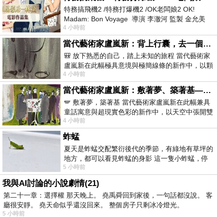
特務搞飛機2 /特務打爆機2 /OK老闆娘2 OK!
Madam: Bon Voyage 導演 李澈河 監製 金允美
4 小時前
劇本 申鉉成 主演 嚴正化 朴誠雄
當代藝術家盧嵐新：背上行囊，去一個沒有人認識你的地方——看風景，也遇見渴望出發的自己
🎒 放下熟悉的自己，踏上未知的旅程 當代藝術家
盧嵐新在此幅極具意境與極簡線條的新作中，以顆
4 小時前
粒感豐富的灰綠粗糙背景，搭配凝練且具
當代藝術家盧嵐新：敷著夢、築著基——讓筆觸成為存在過的證據，將相遇的溫度熔鑄成新的模樣
🪽 敷著夢，築著基 當代藝術家盧嵐新在此幅兼具
童話寓意與超現實色彩的新作中，以天空中張開雙
4 小時前
翼的神聖形象與地面上聚集的人群對話，
蚱蜢
夏天是蚱蜢交配繁衍後代的季節，有綠地有草坪的
地方，都可以看見蚱蜢的身影 這一隻小蚱蜢，停
5 小時前
在車頂上，怎麼樣小心驅趕，都無動
我與AI討論的小說劇情(21)
第二十一章：選擇權 那天晚上。 堯禹舜回到家後，一句話都沒說。 客
廳很安靜。 堯天命似乎還沒回來。 整個房子只剩冰冷燈光。
5 小時前