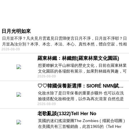
日月光明如來
日月豈不淨？凡夫見月雲遮見日雲障便言日月不淨，日月豈不淨耶？日
月豈為汝分別？本淨、本念、本法、本心。真性本然，體自空寂，性相
2026-08-09
羅東林鐵：林鐵館(羅東林業文化園區)
想要瞭解太平山林場的歷史文化，目前在羅東林業
文化園區的各場館有展示，如果對林鐵有興趣，可
2026-08-09
以到林鐵館。 這裡展示從山下
♡♡韓國保養新選擇：SIORÉ NMN賦活泡泡化妝水♡♡
化妝水除了是日常保養的重要步驟外 也可以在洗
臉後搭配化妝棉使用，以作為再次清潔 自然也是
2026-08-09
我的保養必備品項 不過，我對於化妝
老歌亂談(1322)Tell Her No
英國的迷幻搖滾樂團The Zombies ( 殭屍合唱團 )
在美國共有三首暢銷曲，此首1965的《Tell Her