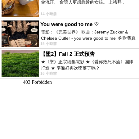
會流汗、 會讓人更想靠近的女孩。 上禮拜，
14 小時前
You were good to me ♡
電影：《完美世界》 歌曲：Jeremy Zucker &
Chelsea Cutler - you were good to me 妳對我真
15 小時前
好 因
【墜2】Fall 2 正式預告
★《墜》正宗續集電影 ★《愛你致死不渝》團隊
打造 ★ 準備好再次墜落了嗎？
16 小時前