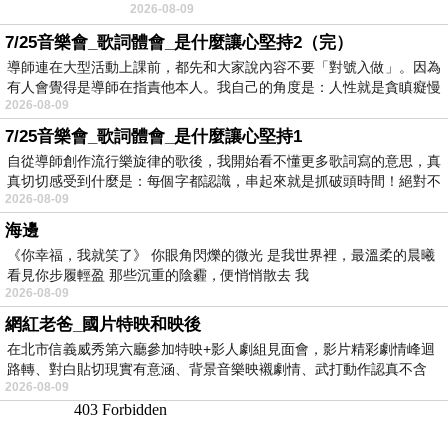
2026-08-09
No》即為其中之一，在告示牌百大單曲
7/25音樂會_歌詞體會_是什麼讓心堅持2（完）
導師連在大型活動上課前，都先和大家說內容不要「對號入做」。因為
有人會覺得是導師在指責他本人。我自己的角度是：人性就是貪瞋癡慢
2026-08-09
7/25音樂會_歌詞體會_是什麼讓心堅持1
自從導師創作流行樂旋律的歌後，我開始看不懂更多歌詞寫的意思，真
真切切感受到什麼是：每個字都認識，串起來就是抓破頭時間！絕對不
2026-08-09
海邊
《你幸福，我就笑了》 你眼角閃爍的微光 是我世界裡，最溫柔的晨曦
看見你步履輕盈 那些沉重的陰霾，便悄悄散去 我
2026-08-09
網紅老爸_國片特映和映後
在北市信義威秀第六廳參加特映+影人劇組見面會，影片精彩劇情峰迴
路轉、對白貼切現實有意涵、背景音樂映襯劇情、武打動作認真不含
2026-08-09
糊、