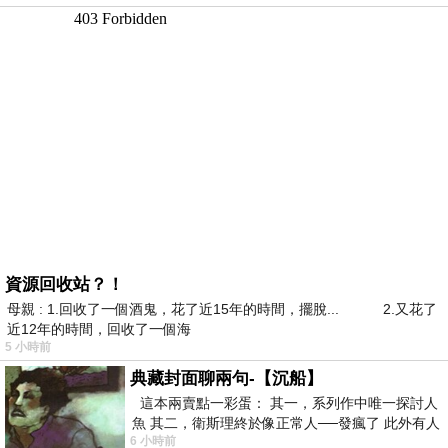
資源回收站？！
母親 : 1.回收了一個酒鬼，花了近15年的時間，擺脫... 2.又花了
近12年的時間，回收了一個海
5 小時前
典藏封面聊兩句-【沉船】
這本兩賣點一彩蛋： 其一，系列作中唯一探討人
魚 其二，衛斯理終於像正常人──發瘋了 此外有人
6 小時前
在南極打死北極熊（@《地心