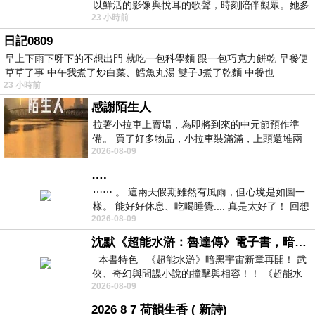
以鮮活的影像與悅耳的歌聲，時刻陪伴觀眾。她多
23 小時前
才多藝、陽光開朗的形象，不僅保留在電影
日記0809
早上下雨下呀下的不想出門 就吃一包科學麵 跟一包巧克力餅乾 早餐便
草草了事 中午我煮了炒白菜、鱈魚丸湯 雙子J煮了乾麵 中餐也
23 小時前
感謝陌生人
拉著小拉車上賣場，為即將到來的中元節預作準
備。 買了好多物品，小拉車裝滿滿，上頭還堆兩
2026-08-09
紙箱。 雖辛苦了點，這點程度我一個人搬
….
⋯⋯ 。 這兩天假期雖然有風雨，但心境是如圖一
樣。 能好好休息、吃喝睡覺.... 真是太好了！ 回想
2026-08-09
起來，以前根本就很難有這
沈默《超能水滸：魯達傳》電子書，暗黑宇宙新章，一一五年八月璀璨上架！
本書特色 《超能水滸》暗黑宇宙新章再開！ 武
俠、奇幻與間諜小說的撞擊與相容！！ 《超能水
2026-08-09
滸》系列第四部
2026 8 7 荷韻生香 ( 新詩)