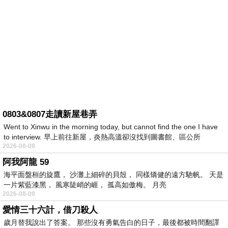
0803&0807走讀新屋巷弄
Went to Xinwu in the morning today, but cannot find the one I have
to interview. 早上前往新屋，炎熱高溫卻沒找到圖書館、區公所
2026-08-09
阿我阿龍 59
海平面盤桓的旋鷹， 沙灘上細碎的貝殼， 同樣矯健的遠方馳帆。 天是
一片紫藍漆黑， 風寒陡峭的崕， 孤高如傲梅。 月亮
2026-08-09
愛情三十六計，借刀殺人
歲月替我說出了答案。 那些沒有勇氣告白的日子，最後都被時間翻譯