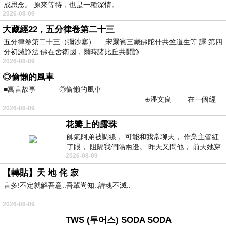
成思念。 原來等待，也是一種深情。
2026-08-09
大藏經22，五分律卷第二十三
五分律卷第二十三（彌沙塞） 宋罽賓三藏佛陀什共竺道生等 譯 第四
分初滅諍法 佛在舍衛國，爾時諸比丘共鬪諍
2026-08-09
◎偷懶的風車
■寓言故事 ◎偷懶的風車
⊕潘文良 在一個經
2026-08-09
常颳風的山丘上—&m
花瓣上的露珠
帥氣阿弟被調線， 可能和我常聊天， 作業主管紅
了眼， 阻隔我們隔兩邊。 昨天又問他， 前天她穿
2026-08-09
什麼顏色衣服， 不經
【轉貼】天 地 侘 寂
言多!不定就解吾意..吾輩尚知..詩魂不滅..
2026-08-09
TWS (투어스) SODA SODA