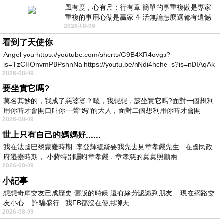
風有度，心有尺；行有章 簡單的事重複做是專家
重複的事用心做是贏家 生活無論怎麼選都有遺憾
2026-08-09
所以開心就好 生活不會辜負認真
看到了天使你
Angel you https://youtube.com/shorts/G9B4XR4ovgs?
is=TzCHOnvmPBPshnNa https://youtu.be/nNdi4hche_s?is=nDIAqAk
2026-08-09
要坐實它嗎?
莫名其妙的，我成了惡婆婆？嗯，我想想，該坐實它嗎?面對一個想利
用你時才會開口叫你一聲“媽"的大人，面對二個想利用你時才會開
2026-08-09
世上只有自己的媽媽好......
我在法國巴黎蒙難時期: 李登輝總統要我先去見章孝嚴先生 在國民政
府遷臺時期， 小蔣特別囑咐章孝嚴．章孝慈的舅舅照顧兩
2026-08-09
小記事
想想奇摩交友已成歷史.舊版的時候.還有緣分認識到朋友. 現在網路交
友小心. 詐騙盛行 我FB都沒在使用聊天
2026-08-09