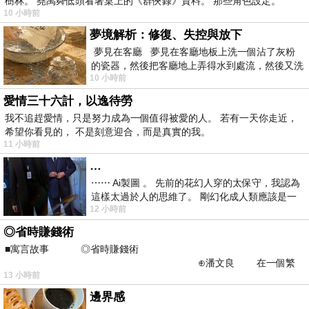
樹林。 堯禹舜低頭看著桌上的《群俠錄》資料。 那些角色設定。
10 小時前
夢境解析：修復、失控與放下
夢見在客廳 夢見在客廳地板上洗一個沾了灰粉
的瓷器，然後把客廳地上弄得水到處流，然後又洗
10 小時前
一頂棒球潮帽，後來發現帽
愛情三十六計，以逸待勞
我不追趕愛情，只是努力成為一個值得被愛的人。 若有一天你走近，
希望你看見的， 不是刻意迎合，而是真實的我。
11 小時前
…
⋯⋯ Ai製圖 。 先前的花幻人穿的太保守，我認為
這樣太過於人的思維了。 剛幻化成人類應該是一
12 小時前
絲不掛吧？ 當然這樣是創不出
◎省時賺錢術
■寓言故事 ◎省時賺錢術
⊕潘文良 在一個繁
13 小時前
華的商業街上，有兩家傳統
邊界感