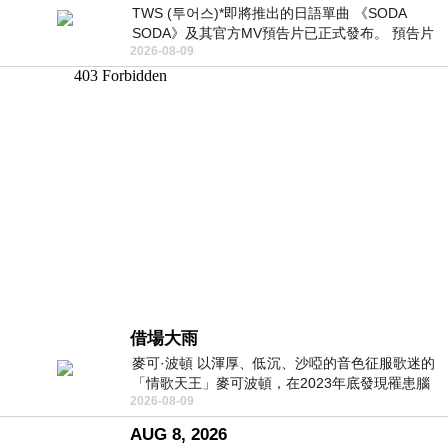
TWS (투어스)*即將推出的日語單曲 《SODA
SODA》及其官方MV預告片已正式發布。 預告片
2026-08-09
一經發布， 就引發了粉絲們對這次夏季回
借場大雨
麥可·波頓 以渾厚、低沉、沙啞的音色征服歌迷的
「情歌天王」麥可波頓，在2023年底發現罹患腦
2026-08-09
瘤「祈禱早日康復，一切都好」。
AUG 8, 2026