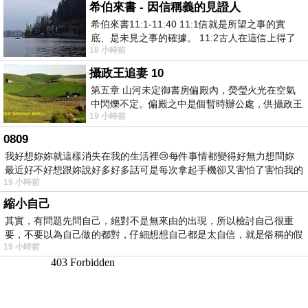
希伯來書 - 因信稱義的見證人
希伯來書11:1-11:40 11:1信就是所望之事的實
底、是未見之事的確據。 11:2古人在這信上得了
18 小時前
美好的證據。 11:3我們因着信、就知道
攝政王追妻 10
第五章 山河未定御書房偏殿內，熒瑩火光在空氣
中閃爍不定。偏殿之中是個暫時辦公處，供攝政王
19 小時前
於皇宮內廷裡處理公務已然很多年。房內
0809
我好想妳妳就這樣消失在我的生活裡😢每件事情都變得好無力想問妳
最近好不好想跟妳說好多好多話可是每次拿起手機卻又害怕了害怕我的
19 小時前
出現
縮小自己
其實，有問題先問自己，絕對不是無來由的出現，所以檢討自己很重
要，不要以為自己做的都對，仔細想想自己都是太自信，就是俗稱的假
19 小時前