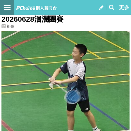
我的
最新文章
20260628洄瀾團賽
祖哥