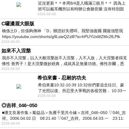
近況更新＊＊本周8/4是入職滿三個月＊＊ 因為上
班可以戴耳機所以有時辦公會聽音樂 沒有特別固
2026-08-09
定哪天但就是一周某一天會固定聽'90
C囉濃眉大眼版
橋係土D，但係夠傳神 「D」辦證好失禮咩。我堅強復國 國復強堅我
https://youtube.com/shorts/g9LsieQZzl8?is=hPUYUxMZMc2fLPlk
2026-08-09
如來不入涅槃
我亦不入涅槃，以入大般涅槃故不入涅槃，入不入故，入大涅槃者得見
佛性 善男子！是大涅槃微妙經典，成就具足無量功德。佛性亦爾，悉
2026-08-09
希伯來書 - 忍耐的功夫
希伯來書10:32-10:39 10:32你們要追念往日、蒙
了光照以後、所忍受大爭戰的各樣苦難． 10:33一
2026-08-09
面被毀謗、遭患難、成了戲景、叫眾人
◎吉祥_046~050
■潘文良著作集＞勵益品＞魚雁千里共今緣＞吉祥_046~050 ▽046_吉
祥。2006.04.02.日 08:21:40 ▽047_吉祥。2006.04.03.一 23:11:
2026-08-09