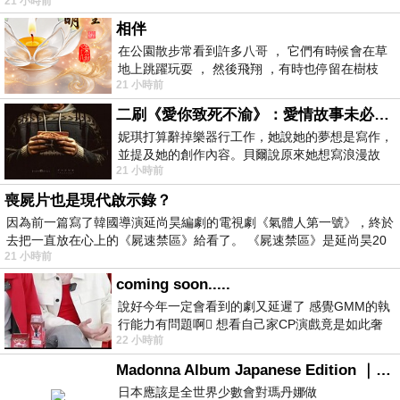
21 小時前
相伴
在公園散步常看到許多八哥 ， 它們有時候會在草
地上跳躍玩耍 ， 然後飛翔 ，有時也停留在樹枝
21 小時前
上，它們身軀是咖啡色的，鳥喙是黃色
二刷《愛你致死不渝》：愛情故事未必是浪漫故事
妮琪打算辭掉樂器行工作，她說她的夢想是寫作，
並提及她的創作內容。貝爾說原來她想寫浪漫故
21 小時前
事，妮琪回應：「不是浪漫故事，是愛情
喪屍片也是現代啟示錄？
因為前一篇寫了韓國導演延尚昊編劇的電視劇《氣體人第一號》，終於
去把一直放在心上的《屍速禁區》給看了。 《屍速禁區》是延尚昊20
21 小時前
coming soon.....
說好今年一定會看到的劇又延遲了 感覺GMM的執
行能力有問題啊🫩 想看自己家CP演戲竟是如此奢
22 小時前
侈的事 GMM你說看看啊😑 先把劇放
Madonna Album Japanese Edition ｜瑪丹娜專輯們2026年日本版重發系列
日本應該是全世界少數會對瑪丹娜做