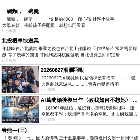
一碗麵，一碗羮
一碗麵，一碗羮 *文長約4000 耐心讀 社區小故事
太陽眷顧，稚齡孩子睜開眼，就想出門看看
1 小時前
北投機車快送業
年輕時在台北讀書 畢業之後也在台北工作賺錢 工作很辛苦 常常需要應
酬 存了幾年的錢後 才回到故鄉桃園發展 自此也算是回鄉定居
1 小時前
20260627洄瀾羽動
20260627洄瀾羽動 民宿包棟應有盡有............ 體
力過剩就來游泳............ 青春肉體盡情消
1 小時前
磨............ 晚餐不必
AI葛蘭婚後復出作〈教我如何不想她〉 #戀上老電影 #葛蘭 #粟子
「我1961年結婚，還沒有小孩時我覺得很悶，連
空氣都不對；我想呼吸片場的空氣。丈夫叫我回去
2 小時前
試試看……拍了〈教我如何不想她〉（1963
春燕---(三)
《 春 燕 》 七、匠人的價碼 三十五歲那年，春燕邀田文溪一起到中國