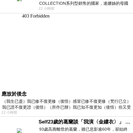
COLLECTION系列型銷售的國家，連娜姊的母國
22 小時前
美國都沒對她這樣過，這全拜在他們到現在唱片
應放於後念
（我生已盡）我已修不復更修（後悟）感冒已修不復更修（梵行已立）
我已證不復更證（後悟）（所作已辦）我已知不復更知（後悟）你又受
22 小時前
Self23歲的葛蘭談「我演〈金縷衣〉」 #戀上老電影 #粟子 #葛蘭
93歲高壽離世的葛蘭，雖已息影逾60年，卻始終