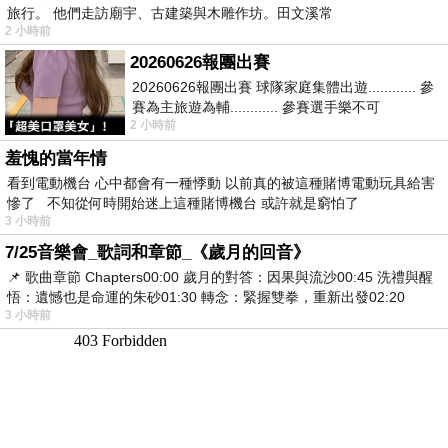
旅行。 他們走訪廟宇、古建築與木雕作坊。田文溪常
2 小時前
20260626報團出賽
20260626報團出賽 球隊家庭集體出遊............ 參
賽為主旅遊為輔............ 參賽選手樂不可
2 小時前
支............ 賽前旅遊
羞愧的當年情
看到電動機台 心中都會有一種悸動 以前真的被這種賭博電動玩具給害
慘了 不知從何時開始迷上這種賭博機台 或許就是窮怕了
3 小時前
7/25音樂會_歌詞和章節_《歲月的回音》
📌 歌曲章節 Chapters00:00​ 歲月的對答：因果與流沙00:45​ 洗禮與醒
悟：遺憾也是命運的朱砂01:30​ 轉念：緊握雙拳，重新出發02:20
3 小時前