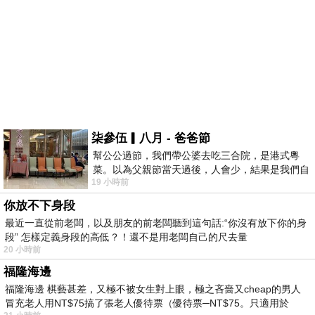
柒參伍▎八月 - 爸爸節
幫公公過節，我們帶公婆去吃三合院，是港式粵
菜。以為父親節當天過後，人會少，結果是我們自
19 小時前
己想多了。人陸續地進，滿滿都是人，個人
你放不下身段
最近一直從前老闆，以及朋友的前老闆聽到這句話:“你沒有放下你的身
段” 怎樣定義身段的高低？！還不是用老闆自己的尺去量
20 小時前
福隆海邊
福隆海邊 棋藝甚差，又極不被女生對上眼，極之吝嗇又cheap的男人
冒充老人用NT$75搞了張老人優待票（優待票─NT$75。只適用於