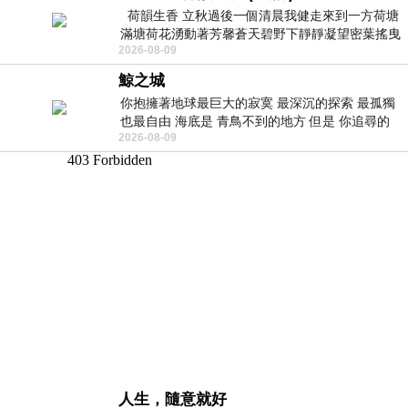
荷韻生香 立秋過後一個清晨我健走來到一方荷塘
滿塘荷花湧動著芳馨蒼天碧野下靜靜凝望密葉搖曳
2026-08-09
幽泉中復有蛙鳴嘓嘓水波裡搖曳
鯨之城
你抱擁著地球最巨大的寂寞 最深沉的探索 最孤獨
也最自由 海底是 青鳥不到的地方 但是 你追尋的
2026-08-09
幸福 可以比珍珠更
人生，隨意就好