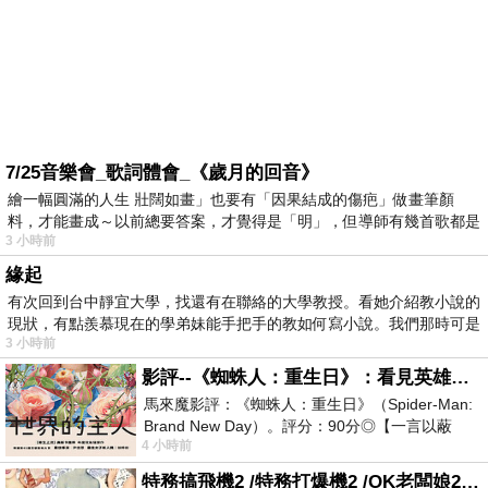
7/25音樂會_歌詞體會_《歲月的回音》
繪一幅圓滿的人生 壯闊如畫」也要有「因果結成的傷疤」做畫筆顏
料，才能畫成～以前總要答案，才覺得是「明」，但導師有幾首歌都是
3 小時前
在教
緣起
有次回到台中靜宜大學，找還有在聯絡的大學教授。看她介紹教小說的
現狀，有點羨慕現在的學弟妹能手把手的教如何寫小說。我們那時可是
3 小時前
影評--《蜘蛛人：重生日》：看見英雄的孤獨與重生
馬來魔影評：《蜘蛛人：重生日》（Spider-Man:
Brand New Day）。評分：90分◎【一言以蔽
4 小時前
之】：一個失去一切的英雄，學會放下孤獨、
特務搞飛機2 /特務打爆機2 /OK老闆娘2 OK! Madam: Bon Voyage