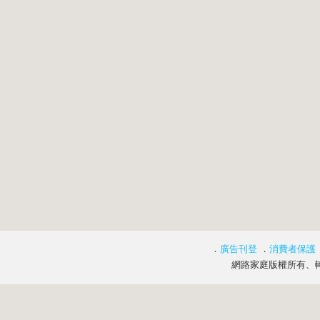
．
廣告刊登
．
消費者保護
網路家庭版權所有、轉載必究 