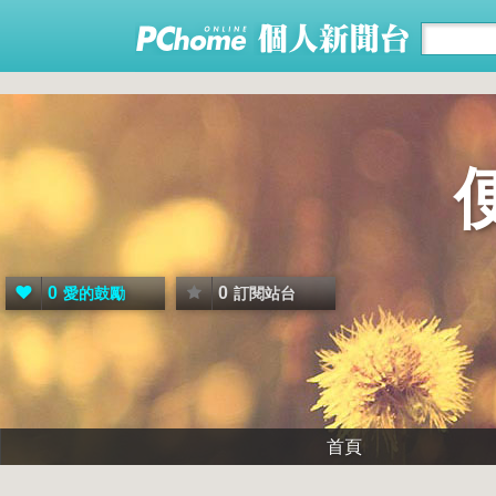
0
0
愛的鼓勵
訂閱站台
首頁