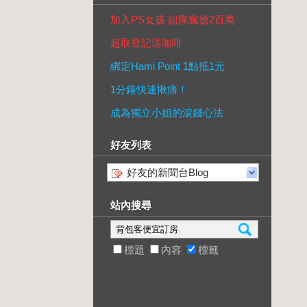
加入PS女孩 組隊瘋搶2百萬
超取登記送咖啡
綁定Hami Point 1點抵1元
1分鐘快速揪痛！
成為獨立小姐的滾錢心法
好友列表
好友的新聞台Blog
站內搜尋
標題
內容
標籤