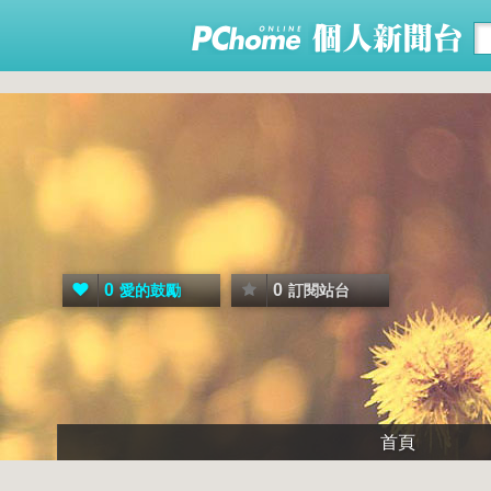
0
0
愛的鼓勵
訂閱站台
首頁