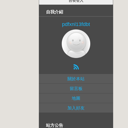
自我介紹
pdfxnl13fdbt
關於本站
留言板
地圖
加入好友
站方公告