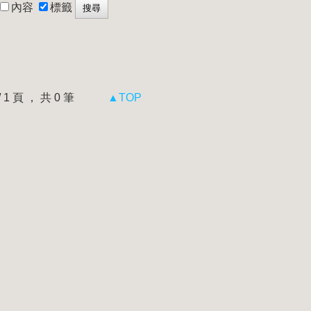
內容
標籤
 / 1 頁 ， 共 0 筆
▲TOP