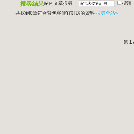
搜尋結果
站內文章搜尋：
標題
共找到0筆符合
背包客便宜訂房
的資料
搜尋全站»
第 1