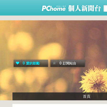
0
0
愛的鼓勵
訂閱站台
首頁