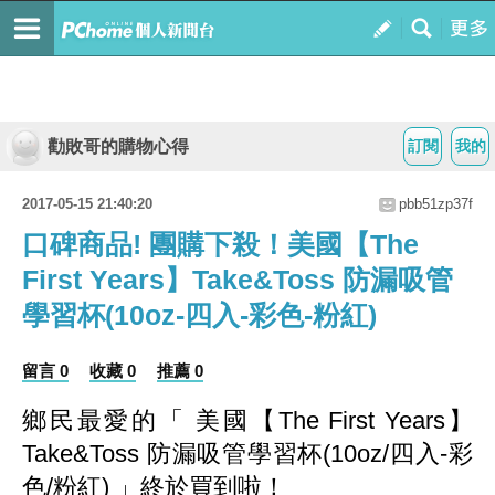
勸敗哥的購物心得
訂閱
我的
2017-05-15 21:40:20
pbb51zp37f
口碑商品! 團購下殺！美國【The
First Years】Take&Toss 防漏吸管
學習杯(10oz-四入-彩色-粉紅)
留言 0
收藏 0
推薦 0
鄉民最愛的「 美國【The First Years】
Take&Toss 防漏吸管學習杯(10oz/四入-彩
色/粉紅) 」終於買到啦！