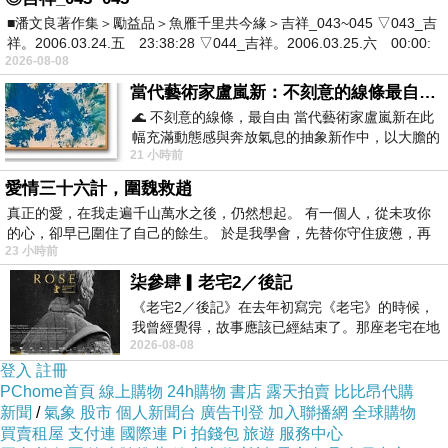
■潘文良著作集＞勵益品＞魚雁千里共今緣＞吉祥_043~045 ▽043_吉
祥。2006.03.24.五 23:38:28 ▽044_吉祥。2006.03.25.六 00:00:
▲ 美國【The First Years】Take&Toss 防漏吸管學習杯(10oz/四入-彩色/粉紅)
2026-08-08
的實物拍攝
當代藝術家盧嵐新：不刻意的線條最自由，讓色彩流動、筆觸自己說話
🌊 不刻意的線條，最自由 當代藝術家盧嵐新在此
幅充滿動態感與奔放氣息的抽象新作中，以大膽的
跟大家說
美國【The First Years】Take&Toss 防
21 小時前
藍色顏料在白色畫布上揮灑、壓印與流淌
漏吸管學習杯(10oz/四入-彩色/粉紅)
現在真的很
愛情三十六計，圍魏救趙
夯
真正的愛，在我走遍千山萬水之後，仍然想起。 有一個人，從未攻你
的心，卻早已圍住了自己的餘生。 於是我學會，先替你守住疲憊，再
23 小時前
價格不錯的時候就要快下手
柒參肆▎老宅2／後記
《老宅2／後記》在去年初寫完《老宅》的時候，
有可能下一秒就缺貨了！
戰利品
我曾經覺得，故事應該已經結束了。那座老宅在地
2026-08-08
震中倒塌，七個人終於離開那片黑暗，
登入
註冊
其他細節
★寫在這邊★
PChome首頁
線上購物
24h購物
書店
露天拍賣
比比昂代購
新聞
/
氣象
股市
個人新聞台
廣告刊登
加入聯播網
全球購物
買賣租屋
支付連
國際連
Pi 拍錢包
旅遊
服務中心
有興趣的話就連進去看看囉！