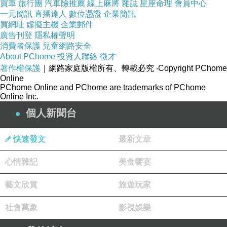
買車
旅行團
汽車險推薦
線上麻將
雜誌
星座命理
會員中心
一元簡訊
直播達人
數位憑證
企業簡訊
買網址
虛擬主機
企業郵件
↓↓↓限量特惠的優惠按鈕↓↓↓
廣告刊登
隱私權聲明
消費者保護
兒童網路安全
About PChome
投資人聯絡
徵才
著作權保護
｜網路家庭版權所有、轉載必究
‧Copyright PChome
Online
PChome Online and PChome are trademarks of PChome
【 美國【The First Years】Take&Toss 防漏吸
Online Inc.
管學習杯(10oz/四入-彩色/粉紅) 】
個人新聞台
快速發文
最新文章
心情雜記
美食饗宴
藝文欣賞
旅遊玩家
社會萬象
影視娛樂