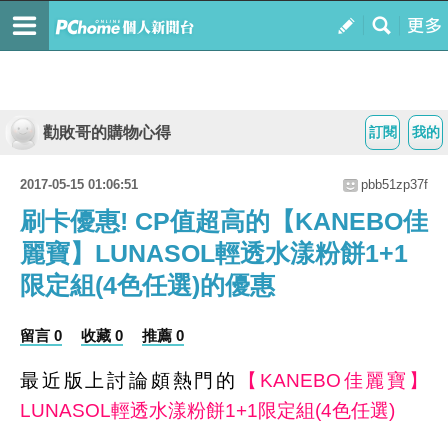
勸敗哥的購物心得
訂閱
我的
2017-05-15 01:06:51
pbb51zp37f
刷卡優惠! CP值超高的【KANEBO佳
麗寶】LUNASOL輕透水漾粉餅1+1
限定組(4色任選)的優惠
留言 0
收藏 0
推薦 0
最近版上討論頗熱門的
【KANEBO佳麗寶】
LUNASOL輕透水漾粉餅1+1限定組(4色任選)