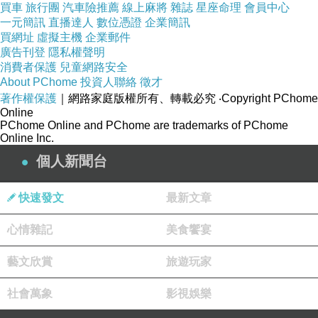
買車
旅行團
汽車險推薦
線上麻將
雜誌
星座命理
會員中心
【 【KANEBO佳麗寶】LUNASOL輕透水漾粉
一元簡訊
直播達人
數位憑證
企業簡訊
買網址
虛擬主機
企業郵件
餅1+1限定組(4色任選) 】
廣告刊登
隱私權聲明
消費者保護
兒童網路安全
About PChome
投資人聯絡
徵才
著作權保護
｜網路家庭版權所有、轉載必究
‧Copyright PChome
Online
PChome Online and PChome are trademarks of PChome
Online Inc.
個人新聞台
品號：4732307
快速發文
最新文章
心情雜記
美食饗宴
防暗沉處理，長效維持亮澤美肌
藝文欣賞
旅遊玩家
柔滑服貼粉體與肌膚自然融合
社會萬象
影視娛樂
抗汗水、皮脂，持久不脫妝