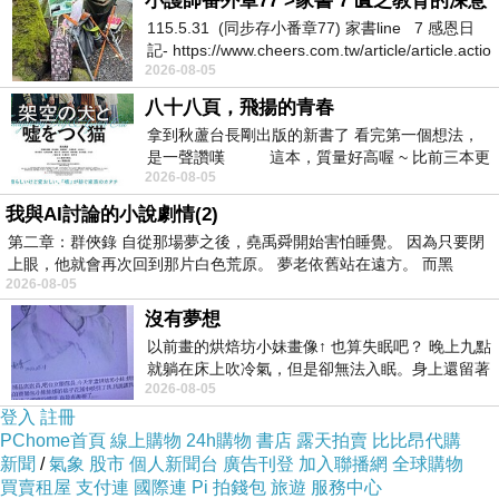
小護師番外章77 >家書 7 匱乏教育的深意
寶】LUNASOL輕透水漾粉餅1+1限定組(4色任
115.5.31 (同步存小番章77) 家書line 7 感恩日
記- https://www.cheers.com.tw/article/article.actio
選)
最近真的很熱門
2026-08-05
八十八頁，飛揚的青春
看到有划算
CP值超高
的話就快買下去
拿到秋蘆台長剛出版的新書了 看完第一個想法，
是一聲讚嘆 這本，質量好高喔 ~ 比前三本更
2026-08-05
勝一
有可能馬上就缺貨了！！
我與AI討論的小說劇情(2)
第二章：群俠錄 自從那場夢之後，堯禹舜開始害怕睡覺。 因為只要閉
優惠折扣的部份
寫在這邊！
上眼，他就會再次回到那片白色荒原。 夢老依舊站在遠方。 而黑
2026-08-05
沒有夢想
而簡單的商品介紹可以看看下面
以前畫的烘焙坊小妹畫像↑ 也算失眠吧？ 晚上九點
就躺在床上吹冷氣，但是卻無法入眠。身上還留著
2026-08-05
四點多跑的六公里的疲
下殺
↓↓↓優惠購買方式詳情↓↓↓
登入
註冊
PChome首頁
線上購物
24h購物
書店
露天拍賣
比比昂代購
新聞
/
氣象
股市
個人新聞台
廣告刊登
加入聯播網
全球購物
買賣租屋
支付連
國際連
Pi 拍錢包
旅遊
服務中心