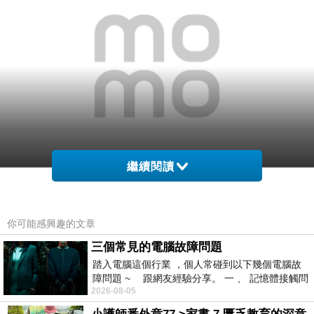
繼續閱讀
你可能感興趣的文章
限定
三個常見的電腦故障問題
▲目前評價很好的 【KANEBO佳麗寶】LUNASOL輕透水漾粉餅1+1
踏入電腦這個行業 ，個人常碰到以下幾個電腦故
限定組(4色任選)
障問題 ~ 跟網友經驗分享。 一 、 記憶體接觸問
2026-08-05
題 : 記憶體即
最後跟大家提醒的是
線上DM
【KANEBO佳麗