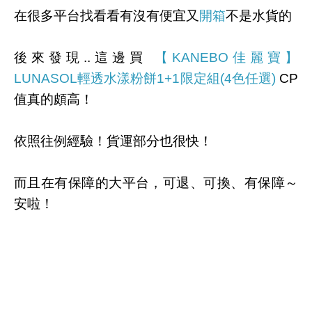
在很多平台找看看有沒有便宜又
開箱
不是水貨的
後來發現..這邊買
【KANEBO佳麗寶】
LUNASOL輕透水漾粉餅1+1限定組(4色任選)
CP
值真的頗高！
依照往例經驗！貨運部分也很快！
而且在有保障的大平台，可退、可換、有保障～
安啦！